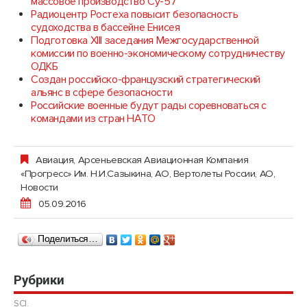
массовое производство Су-57
Радиоцентр Ростеха повысит безопасность
судоходства в бассейне Енисея
Подготовка XIII заседания Межгосударственной
комиссии по военно-экономическому сотрудничеству
ОДКБ
Создан российско-французский стратегический
альянс в сфере безопасности
Российские военные будут рады соревноваться с
командами из стран НАТО
Авиация
,
Арсеньевская Авиационная Компания
«Прогресс» Им. Н.И.Сазыкина, АО
,
Вертолеты России, АО
,
Новости
05.09.2016
Поделиться…
Рубрики
SCI.