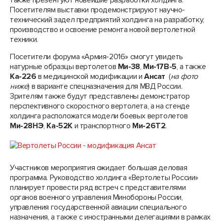
также презентуют новейшие разработки холдинга.
Посетителям выставки продемонстрируют научно-
технический задел предприятий холдинга на разработку,
производство и освоение ремонта новой вертолетной
техники.
Посетители форума «Армия-2016» смогут увидеть
натурные образцы вертолетов
Ми-38
,
Ми-17В-5
, а также
Ка-226
в медицинской модификации и
Ансат
(
на фото
ниже
) в варианте спецназначения для МВД России.
Зрителям также будут представлены демонстратор
перспективного скоростного вертолета, а на стенде
холдинга расположатся модели боевых вертолетов
Ми-28НЭ
,
Ка-52К
и транспортного
Ми-26Т2
.
Участников мероприятия ожидает большая деловая
программа. Руководство холдинга «Вертолеты России»
планирует провести ряд встреч с представителями
органов военного управления Минобороны России,
управления государственной авиации специального
назначения, а также с иностранными делегациями в рамках