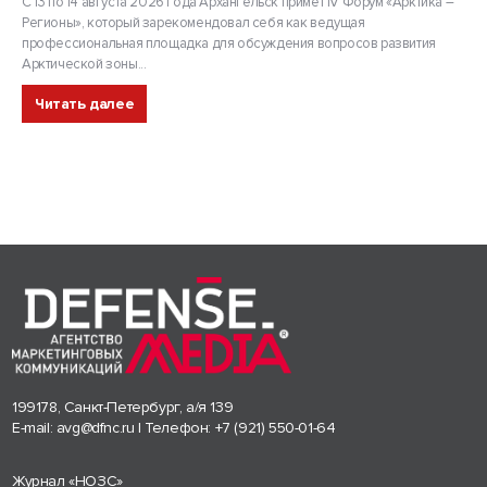
С 13 по 14 августа 2026 года Архангельск примет IV Форум «Арктика –
Регионы», который зарекомендовал себя как ведущая
профессиональная площадка для обсуждения вопросов развития
Арктической зоны...
Читать далее
199178, Санкт-Петербург, а/я 139
E-mail:
avg@dfnc.ru
| Телефон:
+7 (921) 550-01-64
Журнал «НОЗС»