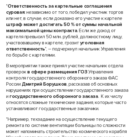
"
Ответственность за картельные соглашения
суровая
: независимо от того, победил участник торгов
или нет, в случае, если доказано его участие к картеле
штраф может достигать 50 % от суммы начальной
максимальной цены контракта
. Если же доход от
картеля превысил 50 млн. рублей, должностному лицу,
участвовавшему в картеле, грозит
уголовная
ответственность
", – подчеркнул начальник Управления
по борьбе с картелями.
В мероприятии также принял участие начальник отдела
проверок
в сфере размещения
ГОЗ
Управления
контроля государственного оборонного заказа ФАС
России
Дмитрий Борушков
, рассказав об основных
нарушениях при осуществлении государственного заказа
и
государственного оборонного заказа
. К их числу
относятся сложные технические задания, которые часто
устанавливают государственные заказчики.
"Например, техзадание на осуществление текущего
ремонта по системе вентиляции больницы по сложности
может напоминать строительство космического корабля