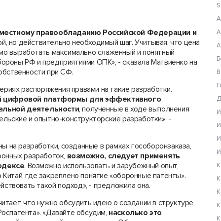
S
А
местному правообладанию Российской Федерации и
А
ой, но действительно необходимый шаг. Учитывая, что цена
А
имо выработать максимально слаженный и понятный
Б
ороны РФ и предприятиями ОПК», - сказала Матвиенко на
обственности при СФ.
В
Г
териях распоряжения правами на такие разработки.
ной цифровой платформы для эффективного
Д
уальной деятельности
, полученные в ходе выполнения
И
ельские и опытно-конструкторские разработки», -
И
И
ны на разработки, созданные в рамках гособоронзаказа,
И
ронных разработок,
возможно, следует применять
одексе
. Возможно использовать и зарубежный опыт,
К
ер Китай, где закреплено понятие «оборонные патенты».
К
йствовать такой подход», - предложила она.
К
итает, что нужно обсудить идею о создании в структуре
К
оспатента». «Давайте обсудим,
насколько это
К