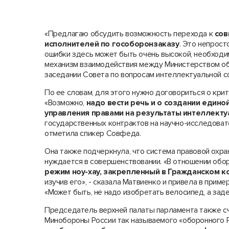
«Предлагаю обсудить возможность перехода к
сов
исполнителей по гособоронзаказу
. Это непрост
ошибки здесь может быть очень высокой, необход
механизм взаимодействия между Министерством об
заседании Совета по вопросам интеллектуальной с
По ее словам, для этого нужно договориться о кри
«Возможно,
надо вести речь и о создании еди
управления правами на результаты интеллект
государственных контрактов на научно-исследоват
отметила спикер Совфеда.
Она также подчеркнула, что система правовой охра
нуждается в совершенствовании. «В отношении обо
режим ноу-хау, закрепленный в Гражданском к
изучив его», - сказала Матвиенко и привела в прим
«Может быть, не надо изобретать велосипед, а заде
Председатель верхней палаты парламента также сч
Минобороны России так называемого «оборонного Р