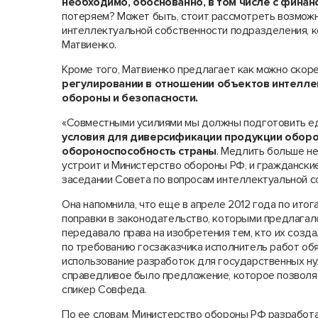
необходимо, обоснованно, в том числе с финан
потеряем? Может быть, стоит рассмотреть возмож
интеллектуальной собственности подразделения, ко
Матвиенко.
Кроме того, Матвиенко предлагает как можно скоре
регулировании в отношении объектов интеллек
обороны и безопасности.
«Совместными усилиями мы должны подготовить ед
условия для диверсификации продукции оборон
обороноспособность страны
. Медлить больше н
устроит и Министерство обороны РФ, и гражданские
заседании Совета по вопросам интеллектуальной с
Она напомнила, что еще в апреле 2012 года по ито
поправки в законодательство, которыми предлагал
передавало права на изобретения тем, кто их созд
по требованию госзаказчика исполнитель работ об
использование разработок для государственных нуж
справедливое было предложение, которое позволяе
спикер Совфеда.
По ее словам, Министерство обороны РФ разработа