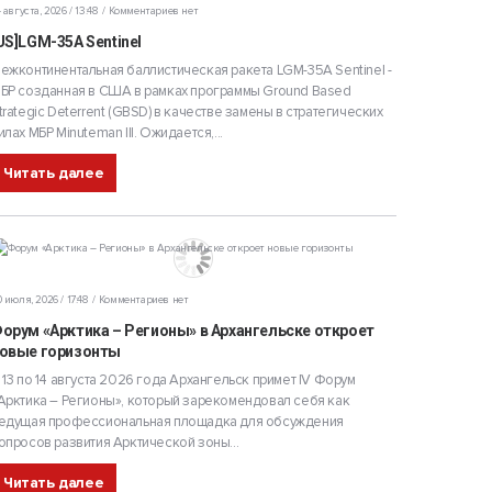
 августа, 2026 / 13:48
Комментариев нет
US]LGM-35A Sentinel
ежконтинентальная баллистическая ракета LGM-35A Sentinel -
БР созданная в США в рамках программы Ground Based
trategic Deterrent (GBSD) в качестве замены в стратегических
илах МБР Minuteman III. Ожидается,...
Читать далее
 июля, 2026 / 17:48
Комментариев нет
орум «Арктика – Регионы» в Архангельске откроет
овые горизонты
 13 по 14 августа 2026 года Архангельск примет IV Форум
Арктика – Регионы», который зарекомендовал себя как
едущая профессиональная площадка для обсуждения
опросов развития Арктической зоны...
Читать далее