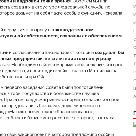
совой и кадровой точки зрения
. Обретем мы или
ность создания в структуре Федеральной службы по
М
торое возьмет на себя такие особые функции», - сказала
М
М
й вернуться к вопросу о
законодательном
Р
туальной собственности, связанных с обеспечением
С
С
иный согласованный законопроект, который
создавал бы
Т
ных предприятий, не ставя при этом под угрозу
ельзя. Необходимо найти компромиссное решение, которое
Т
 ведомства, и производителей», - сказала Матвиенко на
Ф
обственности при СФ.
Ф
гам первого заседания Совета были подготовлены
Ц
ось, чтобы государство в большинстве случаев
Э
ал. При этом предусматривалась норма, согласно которой
язан предоставить безвозмездную лицензию на
д. «На наш взгляд, такое сбалансированное,
т соблюсти баланс интересов всех сторон», - сказала
ло свой законопроект, в котором предложило особый