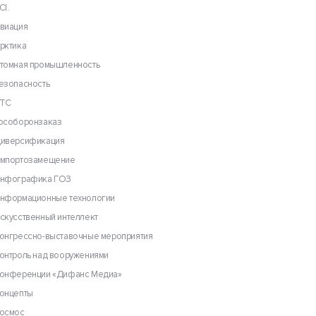
CI.
виация
рктика
томная промышленность
езопасность
ТС
особоронзаказ
иверсификация
мпортозамещение
нфографика ГОЗ
нформационные технологии
скусственный интеллект
онгрессно-выставочные мероприятия
онтроль над вооружениями
онференции «Дифанс Медиа»
онцепты
осмос