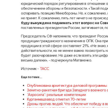
юридический порядок регулирования в отношении о
обеспечением обороны и безопасности. «Такой подх
оспаривать позицию Минобороны. Но, к сожалению, 
не принят. К сожалению, пять лет ничего не происхо
буду вынуждена поднимать этот вопрос на Сов
поставленных президентом России, затягивается, п
Председатель СФ напомнила, что президент Росси
продукции гражданского назначения в ОПК. Она пр
продукции в этой сфере составляет 21%. «Не знаю, 
действительности, но не менее важно посмотреть на
будет разочарование. Но даже если взять эти цифры
весьма далеки», - подчеркнула Матвиенко.
Источник -
ТАСС
Еще по теме...
Опубликована архитектура деловой программы
Зенитно-ракетная бригада Западного военного 
“Аэросила”: реальные компетенции
Курганмашзавод отметил 70-летие
Дроны против людей. Что обеспечит победу в 