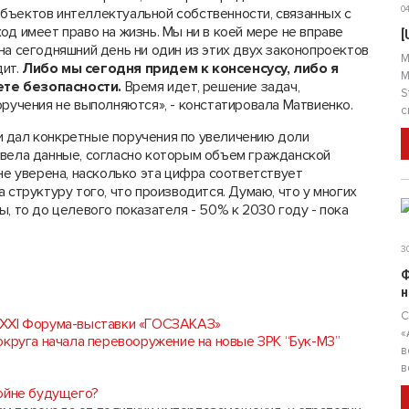
04
бъектов интеллектуальной собственности, связанных с
од имеет право на жизнь. Мы ни в коей мере не вправе
[
на сегодняшний день ни один из этих двух законопроектов
М
дит.
Либо мы сегодня придем к консенсусу, либо я
М
ете безопасности.
Время идет, решение задач,
S
оручения не выполняются», - констатировала Матвиенко.
с
и дал конкретные поручения по увеличению доли
ивела данные, согласно которым объем гражданской
не уверена, насколько эта цифра соответствует
 структуру того, что производится. Думаю, что у многих
, то до целевого показателя - 50% к 2030 году - пока
30
Ф
н
С
 XXI Форума-выставки «ГОСЗАКАЗ»
«
округа начала перевооружение на новые ЗРК “Бук-М3”
в
в
войне будущего?