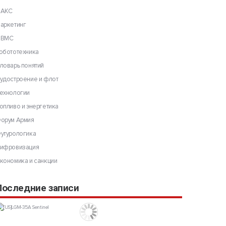
АКС
аркетинг
ВМС
обототехника
ловарь понятий
удостроение и флот
ехнологии
опливо и энергетика
орум Армия
утурологика
ифровизация
кономика и санкции
Последние записи