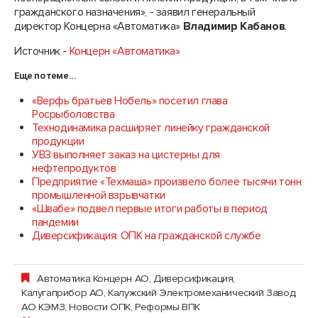
гражданского назначения», - заявил генеральный
директор Концерна «Автоматика»
Владимир Кабанов
.
Источник -
Концерн «Автоматика»
Еще по теме...
«Верфь братьев Нобель» посетил глава
Росрыболовства
Технодинамика расширяет линейку гражданской
продукции
УВЗ выполняет заказ на цистерны для
нефтепродуктов
Предприятие «Техмаша» произвело более тысячи тонн
промышленной взрывчатки
«Швабе» подвел первые итоги работы в период
пандемии
Диверсификация: ОПК на гражданской службе
Автоматика Концерн АО
,
Диверсификация
,
Калугаприбор АО
,
Калужский Электромеханический Завод,
АО КЭМЗ
,
Новости ОПК
,
Реформы ВПК