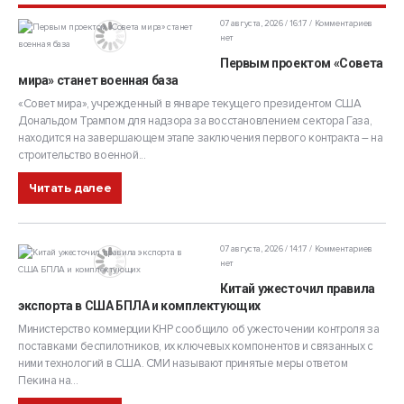
07 августа, 2026 / 16:17
Комментариев
нет
Первым проектом «Совета
мира» станет военная база
«Совет мира», учрежденный в январе текущего президентом США
Дональдом Трампом для надзора за восстановлением сектора Газа,
находится на завершающем этапе заключения первого контракта – на
строительство военной...
Читать далее
07 августа, 2026 / 14:17
Комментариев
нет
Китай ужесточил правила
экспорта в США БПЛА и комплектующих
Министерство коммерции КНР сообщило об ужесточении контроля за
поставками беспилотников, их ключевых компонентов и связанных с
ними технологий в США. СМИ называют принятые меры ответом
Пекина на...