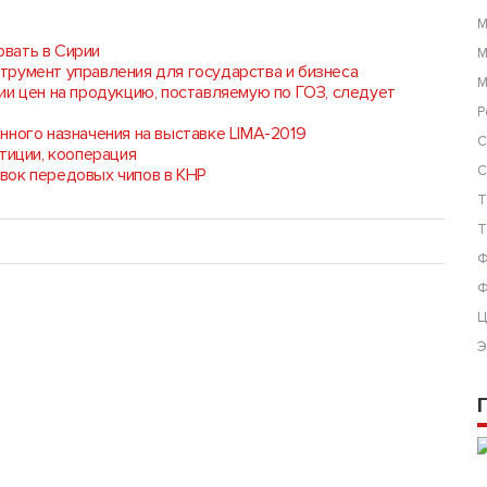
М
вать в Сирии
М
трумент управления для государства и бизнеса
М
ии цен на продукцию, поставляемую по ГОЗ, следует
Р
нного назначения на выставке LIMA-2019
С
тиции, кооперация
С
вок передовых чипов в КНР
Т
Т
Ф
Ф
Ц
Э