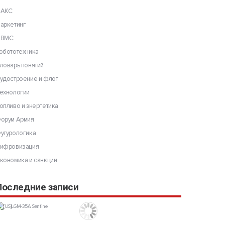
АКС
аркетинг
ВМС
обототехника
ловарь понятий
удостроение и флот
ехнологии
опливо и энергетика
орум Армия
утурологика
ифровизация
кономика и санкции
Последние записи