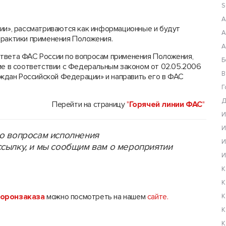
S
А
нии», рассматриваются как информационные и будут
А
практики применения Положения.
А
твета ФАС России по вопросам применения Положения,
Б
 в соответствии с Федеральным законом от 02.05.2006
В
дан Российской Федерации» и направить его в ФАС
Г
Д
Перейти на страницу
"
Горячей линии ФАС
"
И
И
по вопросам исполнения
И
ссылку, и мы сообщим вам о мероприятии
И
К
К
оронзаказа
можно посмотреть на нашем
сайте.
К
К
К