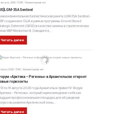
 августа, 2026 / 13:48
Комментариев нет
US]LGM-35A Sentinel
ежконтинентальная баллистическая ракета LGM-35A Sentinel -
БР созданная в США в рамках программы Ground Based
trategic Deterrent (GBSD) в качестве замены в стратегических
илах МБР Minuteman III. Ожидается,...
Читать далее
 июля, 2026 / 17:48
Комментариев нет
орум «Арктика – Регионы» в Архангельске откроет
овые горизонты
 13 по 14 августа 2026 года Архангельск примет IV Форум
Арктика – Регионы», который зарекомендовал себя как
едущая профессиональная площадка для обсуждения
опросов развития Арктической зоны...
Читать далее