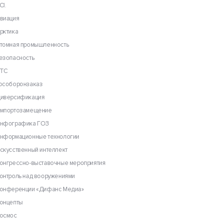
CI.
виация
рктика
томная промышленность
езопасность
ТС
особоронзаказ
иверсификация
мпортозамещение
нфографика ГОЗ
нформационные технологии
скусственный интеллект
онгрессно-выставочные мероприятия
онтроль над вооружениями
онференции «Дифанс Медиа»
онцепты
осмос