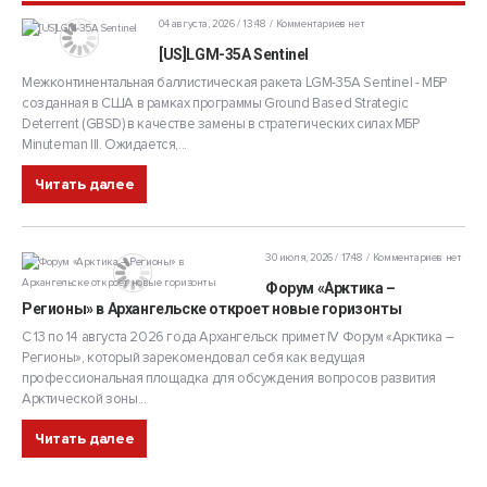
04 августа, 2026 / 13:48
Комментариев нет
[US]LGM-35A Sentinel
Межконтинентальная баллистическая ракета LGM-35A Sentinel - МБР
созданная в США в рамках программы Ground Based Strategic
Deterrent (GBSD) в качестве замены в стратегических силах МБР
Minuteman III. Ожидается,...
Читать далее
30 июля, 2026 / 17:48
Комментариев нет
Форум «Арктика –
Регионы» в Архангельске откроет новые горизонты
С 13 по 14 августа 2026 года Архангельск примет IV Форум «Арктика –
Регионы», который зарекомендовал себя как ведущая
профессиональная площадка для обсуждения вопросов развития
Арктической зоны...
Читать далее