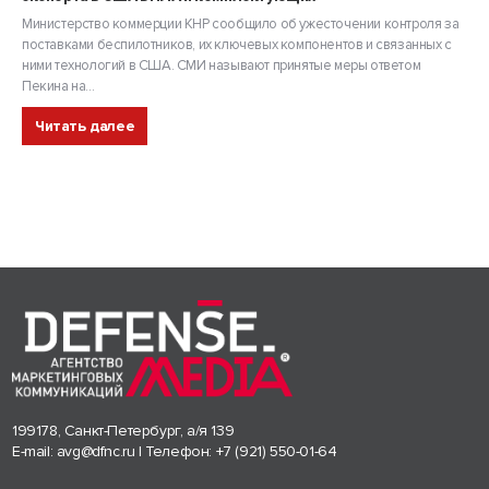
Министерство коммерции КНР сообщило об ужесточении контроля за
поставками беспилотников, их ключевых компонентов и связанных с
ними технологий в США. СМИ называют принятые меры ответом
Пекина на...
Читать далее
199178, Санкт-Петербург, а/я 139
E-mail:
avg@dfnc.ru
| Телефон:
+7 (921) 550-01-64