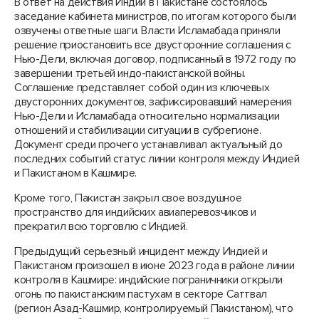
В ответ на действия Индии в Пакистане состоялось
заседание кабинета министров, по итогам которого были
озвучены ответные шаги. Власти Исламабада приняли
решение приостановить все двусторонние соглашения с
Нью-Дели, включая договор, подписанный в 1972 году по
завершении третьей индо-пакистанской войны.
Соглашение представляет собой один из ключевых
двусторонних документов, зафиксировавший намерения
Нью-Дели и Исламабада относительно нормализации
отношений и стабилизации ситуации в субрегионе.
Документ среди прочего устанавливал актуальный до
последних событий статус линии контроля между Индией
и Пакистаном в Кашмире.
Кроме того, Пакистан закрыл свое воздушное
пространство для индийских авиаперевозчиков и
прекратил всю торговлю с Индией.
Предыдущий серьезный инцидент между Индией и
Пакистаном произошел в июне 2023 года в районе линии
контроля в Кашмире: индийские пограничники открыли
огонь по пакистанским пастухам в секторе Саттвал
(регион Азад-Кашмир, контролируемый Пакистаном), что