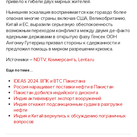
привело к гибели двух мирных жителей.
Нынешняя эскалация воспринимается как гораздо более
опасная: многие страны, включая США, Великобританию,
Китай и ЕС, выразили серьезную обеспокоенность
возможным переходом конфликта между двумя де-факто
ядерными державами в открытую фазу. Генсек ООН
Антониу Гутерриш призвал стороны к сдержанности и
предложил помощь в мирном разрешении кризиса.
Источники –
NDTV
,
Коммерсантъ
,
Lenta.ru
Еще по теме...
IDEAS 2024. ВПК и ВТС Пакистана
Россия наращивает поставки нефти в Пакистан
Пакистан добился индийского дисконта
Индия активизирует экспорт вооружений
Индия откажет подсанкционным судам в разгрузке
нефти
Индия и Китай вернулись к обсуждению пограничных
вопросов