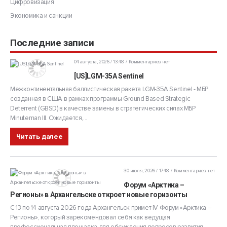
Цифровизация
Экономика и санкции
Последние записи
04 августа, 2026 / 13:48
Комментариев нет
[US]LGM-35A Sentinel
Межконтинентальная баллистическая ракета LGM-35A Sentinel - МБР
созданная в США в рамках программы Ground Based Strategic
Deterrent (GBSD) в качестве замены в стратегических силах МБР
Minuteman III. Ожидается,...
Читать далее
30 июля, 2026 / 17:48
Комментариев нет
Форум «Арктика –
Регионы» в Архангельске откроет новые горизонты
С 13 по 14 августа 2026 года Архангельск примет IV Форум «Арктика –
Регионы», который зарекомендовал себя как ведущая
профессиональная площадка для обсуждения вопросов развития