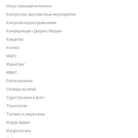
Искусственный интеллект
Конгрессно-выставочные мероприятия
Контроль над вооружениями
Конференции «Дифанс Медиа»
Концепты
Космос
МАКС
Маркетинг
МВМС
Робототехника
Словарь понятий
Судостроение и флот
Технологии
Топливо и энергетика
Форум Армия
Футурологика