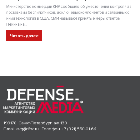
Министерство коммерции КНР сообщило об ужесточении контроля за
поставками беспилотников, их ключевых компонентов и связанных с
ними технологий в США. СМИ называют принятые меры ответом
Пекина на...
Читать далее
199178, Санкт-Петербург, а/я 139
E-mail:
avg@dfnc.ru
| Телефон:
+7 (921) 550-01-64