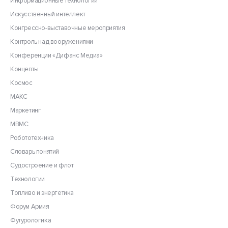
Информационные технологии
Искусственный интеллект
Конгрессно-выставочные мероприятия
Контроль над вооружениями
Конференции «Дифанс Медиа»
Концепты
Космос
МАКС
Маркетинг
МВМС
Робототехника
Словарь понятий
Судостроение и флот
Технологии
Топливо и энергетика
Форум Армия
Футурологика