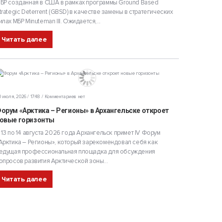
БР созданная в США в рамках программы Ground Based
trategic Deterrent (GBSD) в качестве замены в стратегических
илах МБР Minuteman III. Ожидается,...
Читать далее
 июля, 2026 / 17:48
Комментариев нет
орум «Арктика – Регионы» в Архангельске откроет
овые горизонты
 13 по 14 августа 2026 года Архангельск примет IV Форум
Арктика – Регионы», который зарекомендовал себя как
едущая профессиональная площадка для обсуждения
опросов развития Арктической зоны...
Читать далее