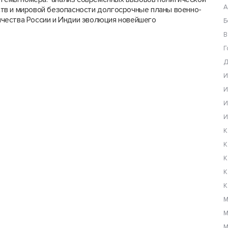
А
тв и мировой безопасности долгосрочные планы военно-
чества России и Индии эволюция новейшего
Б
В
Г
Д
И
И
И
И
К
К
К
К
К
М
М
М