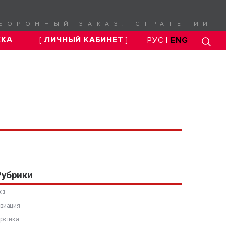
БОРОННЫЙ ЗАКАЗ. СТРАТЕГИИ
СКА
[ ЛИЧНЫЙ КАБИНЕТ ]
РУС |
ENG
Рубрики
CI.
виация
рктика