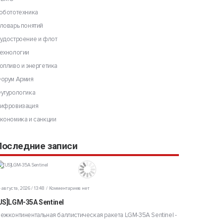
обототехника
ловарь понятий
удостроение и флот
ехнологии
опливо и энергетика
орум Армия
утурологика
ифровизация
кономика и санкции
Последние записи
 августа, 2026 / 13:48
Комментариев нет
US]LGM-35A Sentinel
ежконтинентальная баллистическая ракета LGM-35A Sentinel -