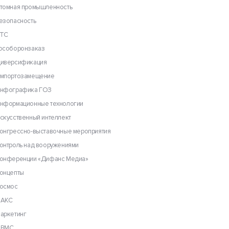
томная промышленность
езопасность
ТС
особоронзаказ
иверсификация
мпортозамещение
нфографика ГОЗ
нформационные технологии
скусственный интеллект
онгрессно-выставочные мероприятия
онтроль над вооружениями
онференции «Дифанс Медиа»
онцепты
осмос
АКС
аркетинг
ВМС