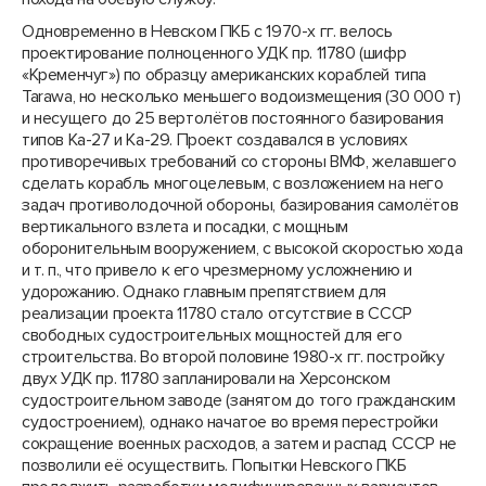
Одновременно в Невском ПКБ с 1970-х гг. велось
проектирование полноценного УДК пр. 11780 (шифр
«Кременчуг») по образцу американских кораблей типа
Tarawa, но несколько меньшего водоизмещения (30 000 т)
и несущего до 25 вертолётов постоянного базирования
типов Ка-27 и Ка-29. Проект создавался в условиях
противоречивых требований со стороны ВМФ, желавшего
сделать корабль многоцелевым, с возложением на него
задач противолодочной обороны, базирования самолётов
вертикального взлета и посадки, с мощным
оборонительным вооружением, с высокой скоростью хода
и т. п., что привело к его чрезмерному усложнению и
удорожанию. Однако главным препятствием для
реализации проекта 11780 стало отсутствие в СССР
свободных судостроительных мощностей для его
строительства. Во второй половине 1980-х гг. постройку
двух УДК пр. 11780 запланировали на Херсонском
судостроительном заводе (занятом до того гражданским
судостроением), однако начатое во время перестройки
сокращение военных расходов, а затем и распад СССР не
позволили её осуществить. Попытки Невского ПКБ