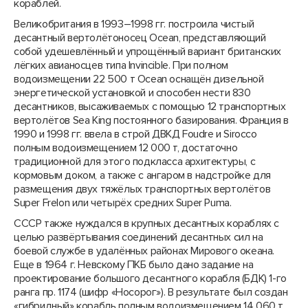
кораблей.
Великобритания в 1993–1998 гг. построила чистый
десантный вертолётоносец Ocean, представляющий
собой удешевлённый и упрощённый вариант британских
лёгких авианосцев типа Invincible. При полном
водоизмещении 22 500 т Ocean оснащён дизельной
энергетической установкой и способен нести 830
десантников, высаживаемых с помощью 12 транспортных
вертолётов Sea King постоянного базирования. Франция в
1990 и 1998 гг. ввела в строй ДВКД Foudre и Sirocco
полным водоизмещением 12 000 т, достаточно
традиционной для этого подкласса архитектуры, с
кормовым доком, а также с ангаром в надстройке для
размещения двух тяжёлых транспортных вертолётов
Super Frelon или четырёх средних Super Puma.
СССР также нуждался в крупных десантных кораблях с
целью развёртывания соединений десантных сил на
боевой службе в удалённых районах Мирового океана.
Еще в 1964 г. Невскому ПКБ было дано задание на
проектирование большого десантного корабля (БДК) 1-го
ранга пр. 1174 (шифр «Носорог»). В результате был создан
«гибридный» корабль полным водоизмещением 14 060 т,