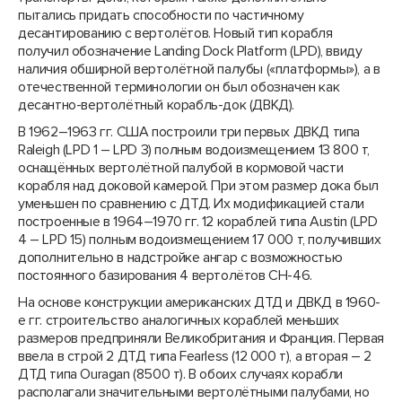
пытались придать способности по частичному
десантированию с вертолётов. Новый тип корабля
получил обозначение Landing Dock Platform (LPD), ввиду
наличия обширной вертолётной палубы («платформы»), а в
отечественной терминологии он был обозначен как
десантно-вертолётный корабль-док (ДВКД).
В 1962–1963 гг. США построили три первых ДВКД типа
Raleigh (LPD 1 – LPD 3) полным водоизмещением 13 800 т,
оснащённых вертолётной палубой в кормовой части
корабля над доковой камерой. При этом размер дока был
уменьшен по сравнению с ДТД. Их модификацией стали
построенные в 1964–1970 гг. 12 кораблей типа Austin (LPD
4 – LPD 15) полным водоизмещением 17 000 т, получивших
дополнительно в надстройке ангар с возможностью
постоянного базирования 4 вертолётов СН-46.
На основе конструкции американских ДТД и ДВКД в 1960-
е гг. строительство аналогичных кораблей меньших
размеров предприняли Великобритания и Франция. Первая
ввела в строй 2 ДТД типа Fearless (12 000 т), а вторая – 2
ДТД типа Ouragan (8500 т). В обоих случаях корабли
располагали значительными вертолётными палубами, но