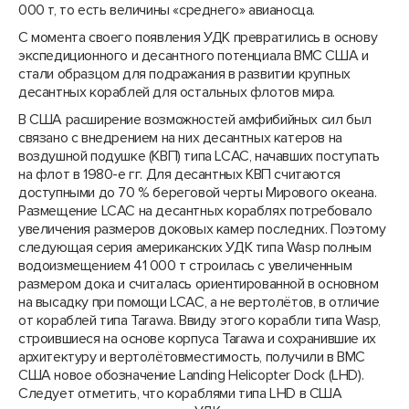
000 т, то есть величины «среднего» авианосца.
С момента своего появления УДК превратились в основу
экспедиционного и десантного потенциала ВМС США и
стали образцом для подражания в развитии крупных
десантных кораблей для остальных флотов мира.
В США расширение возможностей амфибийных сил был
связано с внедрением на них десантных катеров на
воздушной подушке (КВП) типа LCAC, начавших поступать
на флот в 1980-е гг. Для десантных КВП считаются
доступными до 70 % береговой черты Мирового океана.
Размещение LCAC на десантных кораблях потребовало
увеличения размеров доковых камер последних. Поэтому
следующая серия американских УДК типа Wasp полным
водоизмещением 41 000 т строилась с увеличенным
размером дока и считалась ориентированной в основном
на высадку при помощи LCAC, а не вертолётов, в отличие
от кораблей типа Tarawa. Ввиду этого корабли типа Wasp,
строившиеся на основе корпуса Tarawa и сохранившие их
архитектуру и вертолётовместимость, получили в ВМС
США новое обозначение Landing Helicopter Dock (LHD).
Следует отметить, что кораблями типа LHD в США