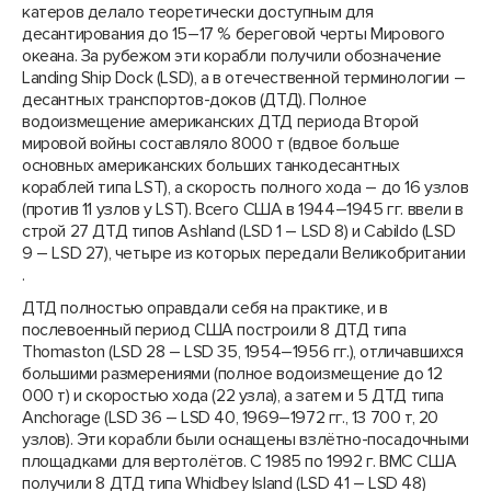
катеров делало теоретически доступным для
десантирования до 15–17 % береговой черты Мирового
океана. За рубежом эти корабли получили обозначение
Landing Ship Dock (LSD), а в отечественной терминологии –
десантных транспортов-доков (ДТД). Полное
водоизмещение американских ДТД периода Второй
мировой войны составляло 8000 т (вдвое больше
основных американских больших танкодесантных
кораблей типа LST), а скорость полного хода – до 16 узлов
(против 11 узлов у LST). Всего США в 1944–1945 гг. ввели в
строй 27 ДТД типов Ashland (LSD 1 – LSD 8) и Cabildo (LSD
9 – LSD 27), четыре из которых передали Великобритании
.
ДТД полностью оправдали себя на практике, и в
послевоенный период США построили 8 ДТД типа
Thomaston (LSD 28 – LSD 35, 1954–1956 гг.), отличавшихся
большими размерениями (полное водоизмещение до 12
000 т) и скоростью хода (22 узла), а затем и 5 ДТД типа
Anchorage (LSD 36 – LSD 40, 1969–1972 гг., 13 700 т, 20
узлов). Эти корабли были оснащены взлётно-посадочными
площадками для вертолётов. С 1985 по 1992 г. ВМС США
получили 8 ДТД типа Whidbey Island (LSD 41 – LSD 48)