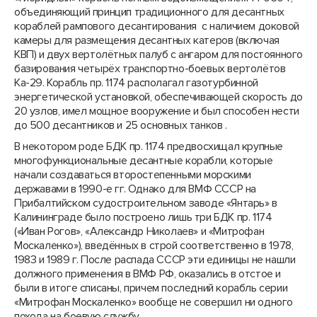
объединяющий принцип традиционного для десантных
кораблей рампового десантирования с наличием доковой
камеры для размещения десантных катеров (включая
КВП) и двух вертолётных палуб с ангаром для постоянного
базирования четырёх транспортно-боевых вертолётов
Ка-29. Корабль пр. 1174 располагал газотурбинной
энергетической установкой, обеспечивающей скорость до
20 узлов, имел мощное вооружение и был способен нести
до 500 десантников и 25 основных танков .
В некотором роде БДК пр. 1174 предвосхищал крупные
многофункциональные десантные корабли, которые
начали создаваться второстепенными морскими
державами в 1990-е гг. Однако для ВМФ СССР на
Прибалтийском судостроительном заводе «Янтарь» в
Калининграде было построено лишь три БДК пр. 1174
(«Иван Рогов», «Александр Николаев» и «Митрофан
Москаленко»), введённых в строй соответственно в 1978,
1983 и 1989 г. После распада СССР эти единицы не нашли
должного применения в ВМФ РФ, оказались в отстое и
были в итоге списаны, причем последний корабль серии
«Митрофан Москаленко» вообще не совершил ни одного
похода на боевую службу.