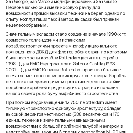
San Giorgio, San Marco и модифицированный San Giusto.
Первоначально они имели носовую рампу для
возможности прямой высадки техники на берег, однако по
опыту эксплуатации такой метод высадки был признан
нецелесообразным .
Значительным вкладом стало создание в начале 1990-х гг.
совместно голландскими и испанскими
кораблестроителями проекта многофункционального
полноценного ДВКД для флотов обеих стран, по которому
были построены корабли Rotterdam (вступил в строй в
1998 г.) для ВМС Нидерландов и Galicia и Castilla (1998–
2001 гг.) для ВМС Испании. Rotterdam произвёл большое
впечатление в военно-морских кругах всего мира. Корабль
не только послужил прямым прототипом для постройки
подобных кораблей в ряде других стран, но и положил
начало своего рода буму амфибийного строительства.
При полном водоизмещении 12 750 т Rotterdam имеет
типичную «транспортно-доковую» архитектуру, обладая
высокой десантовместимостью (588 десантников и 170
единиц техники) и значительными авиационными
возможностями с большой полётной палубой и ангаром в
надстройке, вмещающим 6 средних вертолётов NH90 или