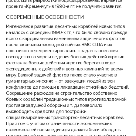
продолжить разработки модифицированных вариантов
проекта «Кременчуг» в 1990-е гг. не получили развития.
СОВРЕМЕННЫЕ ОСОБЕННОСТИ
Интенсивное развитие десантных кораблей новых типов
началось с середины 1990-х гг., что было связано прежде
всего с кардинальным изменением задач многих флотов
после окончания «холодной войны». ВМС США и их
союзников переориентировались с задач завоевания
господства на море и ведения боевых действий «против
флота» на боевые действия «против берега» в ходе
экспедиционных действий и военных кампаний по всему
миру. Важной задачей флотов также стало участие в
гуманитарных миссиях – от эвакуации людей из зон
конфликтов до помощи в ликвидации стихийных бедствий.
Сокращение расходов на строительство собственно
боевых кораблей традиционных типов (противолодочной,
противовоздушной обороны и т. д.) позволило
высвободить средства для постройки
специализированных транспортно-десантных кораблей.
При этом с учетом ограниченности экономических
возможностей новые единицы должны были обладать
максимальной многофункциональностью, способностями