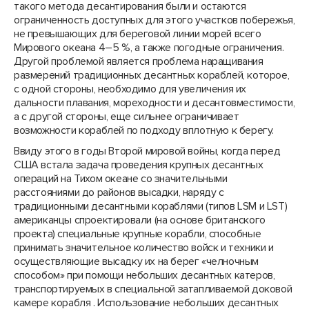
такого метода десантирования были и остаются
ограниченность доступных для этого участков побережья,
не превышающих для береговой линии морей всего
Мирового океана 4–5 %, а также погодные ограничения.
Другой проблемой является проблема наращивания
размерений традиционных десантных кораблей, которое,
с одной стороны, необходимо для увеличения их
дальности плавания, мореходности и десантовместимости,
а с другой стороны, еще сильнее ограничивает
возможности кораблей по подходу вплотную к берегу.
Ввиду этого в годы Второй мировой войны, когда перед
США встала задача проведения крупных десантных
операций на Тихом океане со значительными
расстояниями до районов высадки, наряду с
традиционными десантными кораблями (типов LSM и LST)
американцы спроектировали (на основе британского
проекта) специальные крупные корабли, способные
принимать значительное количество войск и техники и
осуществляющие высадку их на берег «челночным
способом» при помощи небольших десантных катеров,
транспортируемых в специальной затапливаемой доковой
камере корабля . Использование небольших десантных