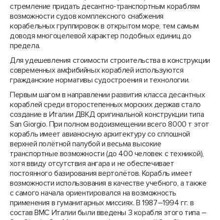
стремление придать десантно-транспортным кораблям
возможности судов комплексного снабжения
корабельных группировок в открытом море, тем самым
доводя многоцелевой характер подобных единиц до
предела.
Для удешевления стоимости строительства в конструкции
современных амфибийных кораблей используются
гражданские нормативы судостроения и технологии.
Первым шагом в направлении развития класса десантных
кораблей среди второстепенных морских держав стало
создание в Италии ДВКД оригинальной конструкции типа
San Giorgio. При полном водоизмещении всего 8000 т этот
корабль имеет авианосную архитектуру со сплошной
верхней полётной палубой и весьма высокие
транспортные возможности (до 400 человек с техникой),
хотя ввиду отсутствия ангара и не обеспечивает
постоянного базирования вертолётов. Корабль имеет
возможности использования в качестве учебного, а также
с самого начала ориентировался на возможность
применения в гуманитарных миссиях. В 1987–1994 гг. в
состав ВМС Италии были введены 3 корабля этого типа –