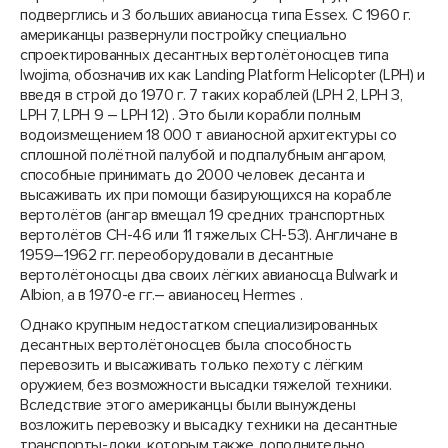
подверглись и 3 больших авианосца типа Essex. С 1960 г.
американцы развернули постройку специально
спроектированных десантных вертолётоносцев типа
Iwojima, обозначив их как Landing Platform Helicopter (LPH) и
введя в строй до 1970 г. 7 таких кораблей (LPH 2, LPH 3,
LPH 7, LPH 9 – LPH 12) . Это были корабли полным
водоизмещением 18 000 т авианосной архитектуры со
сплошной полётной палубой и подпалубным ангаром,
способные принимать до 2000 человек десанта и
высаживать их при помощи базирующихся на корабле
вертолётов (ангар вмещал 19 средних транспортных
вертолётов СН-46 или 11 тяжелых CH-53). Англичане в
1959–1962 гг. переоборудовали в десантные
вертолётоносцы два своих лёгких авианосца Bulwark и
Albion, а в 1970-е гг.– авианосец Hermes .
Однако крупным недостатком специализированных
десантных вертолётоносцев была способность
перевозить и высаживать только пехоту с лёгким
оружием, без возможности высадки тяжелой техники.
Вследствие этого американцы были вынуждены
возложить перевозку и высадку техники на десантные
транспорты-доки, которым также дополнительно