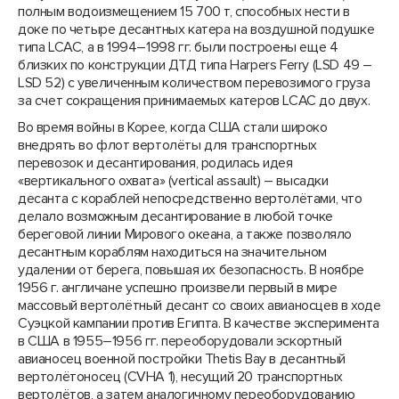
полным водоизмещением 15 700 т, способных нести в
доке по четыре десантных катера на воздушной подушке
типа LCAC, а в 1994–1998 гг. были построены еще 4
близких по конструкции ДТД типа Harpers Ferry (LSD 49 –
LSD 52) с увеличенным количеством перевозимого груза
за счет сокращения принимаемых катеров LCAC до двух.
Во время войны в Корее, когда США стали широко
внедрять во флот вертолёты для транспортных
перевозок и десантирования, родилась идея
«вертикального охвата» (vertical assault) – высадки
десанта с кораблей непосредственно вертолётами, что
делало возможным десантирование в любой точке
береговой линии Мирового океана, а также позволяло
десантным кораблям находиться на значительном
удалении от берега, повышая их безопасность. В ноябре
1956 г. англичане успешно произвели первый в мире
массовый вертолётный десант со своих авианосцев в ходе
Суэцкой кампании против Египта. В качестве эксперимента
в США в 1955–1956 гг. переоборудовали эскортный
авианосец военной постройки Thetis Bay в десантный
вертолётоносец (CVHA 1), несущий 20 транспортных
вертолётов, а затем аналогичному переоборудованию