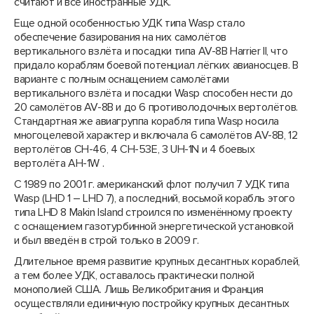
считают и все иностранные УДК.
Еще одной особенностью УДК типа Wasp стало
обеспечение базирования на них самолётов
вертикального взлёта и посадки типа AV-8B Harrier II, что
придало кораблям боевой потенциал лёгких авианосцев. В
варианте с полным оснащением самолётами
вертикального взлёта и посадки Wasp способен нести до
20 самолётов AV-8B и до 6 противолодочных вертолётов.
Стандартная же авиагруппа корабля типа Wasp носила
многоцелевой характер и включала 6 самолётов AV-8B, 12
вертолётов СН-46, 4 СН-53Е, 3 UH-1N и 4 боевых
вертолёта AH-1W .
С 1989 по 2001 г. американский флот получил 7 УДК типа
Wasp (LHD 1 – LHD 7), а последний, восьмой корабль этого
типа LHD 8 Makin Island строился по изменённому проекту
с оснащением газотурбинной энергетической установкой
и был введён в строй только в 2009 г.
Длительное время развитие крупных десантных кораблей,
а тем более УДК, оставалось практически полной
монополией США. Лишь Великобритания и Франция
осуществляли единичную постройку крупных десантных