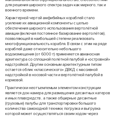
для решения широкого спектра задач как мирного, так и
военного времени.
Характерной чертой амфибийных кораблей стало
усиление их авиационной компоненты с целью
обеспечения широкого использования вертолётной
авиации (включая постоянное базирование вертолётов),
позволяющей в наибольшей степени реализовать
многофункциональность корабля. В связи с этим на ряде
кораблей даже относительно небольшого
водоизмещения (от 6000 т) применяется авианосная
архитектура со сплошной полётной палубой и «островной»
надстройкой. Другим основным архитектурным типом
остается облик «классического» ДВКД с массивной
надстройкой в носовой части и вертолётной палубой в
кормовой.
Практически неотъемлемым элементом конструкции
является док-камера для размещения десантных катеров
и иных плавсредств , а также обширные десантные
(грузовые) палубы для транспортировки большого
количества самоходной техники, погрузка и выгрузка
которой может осуществляться своим ходом через