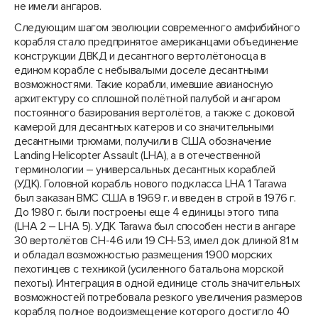
не имели ангаров.
Следующим шагом эволюции современного амфибийного
корабля стало предпринятое американцами объединение
конструкции ДВКД и десантного вертолётоносца в
едином корабле с небывалыми доселе десантными
возможностями. Такие корабли, имевшие авианосную
архитектуру со сплошной полётной палубой и ангаром
постоянного базирования вертолётов, а также с доковой
камерой для десантных катеров и со значительными
десантными трюмами, получили в США обозначение
Landing Helicopter Assault (LHA), а в отечественной
терминологии – универсальных десантных кораблей
(УДК). Головной корабль нового подкласса LHA 1 Tarawa
был заказан ВМС США в 1969 г. и введен в строй в 1976 г.
До 1980 г. были построены еще 4 единицы этого типа
(LHA 2 – LHA 5). УДК Tarawa был способен нести в ангаре
30 вертолётов СН-46 или 19 СН-53, имел док длиной 81 м
и обладал возможностью размещения 1900 морских
пехотинцев с техникой (усиленного батальона морской
пехоты). Интеграция в одной единице столь значительных
возможностей потребовала резкого увеличения размеров
корабля, полное водоизмещение которого достигло 40