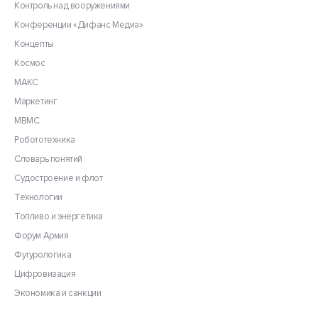
Контроль над вооружениями
Конференции «Дифанс Медиа»
Концепты
Космос
МАКС
Маркетинг
МВМС
Робототехника
Словарь понятий
Судостроение и флот
Технологии
Топливо и энергетика
Форум Армия
Футурологика
Цифровизация
Экономика и санкции