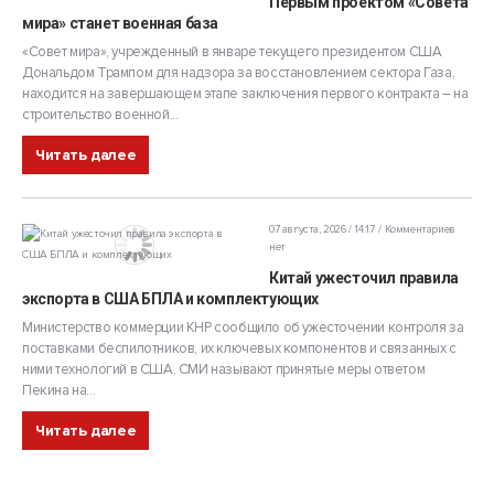
Первым проектом «Совета
мира» станет военная база
«Совет мира», учрежденный в январе текущего президентом США
Дональдом Трампом для надзора за восстановлением сектора Газа,
находится на завершающем этапе заключения первого контракта – на
строительство военной...
Читать далее
07 августа, 2026 / 14:17
Комментариев
нет
Китай ужесточил правила
экспорта в США БПЛА и комплектующих
Министерство коммерции КНР сообщило об ужесточении контроля за
поставками беспилотников, их ключевых компонентов и связанных с
ними технологий в США. СМИ называют принятые меры ответом
Пекина на...
Читать далее