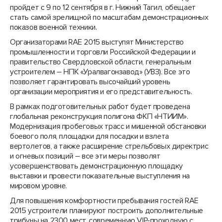
пройдет с 9 по 12 сентября в г. Нижний Тагил, обещает
стать самой зрелищной по масштабам демонстрационных
показов военной техники.
Организаторами RAE 2015 выступят Министерство
промышленности и торговли Российской Федерации и
правительство Свердловской области, генеральным
устроителем – НПК «Уралвагонзавод» (УВЗ). Все это
позволяет гарантировать высочайший уровень
организации мероприятия и его представительность.
В рамках подготовительных работ будет проведена
глобальная реконструкция полигона ФКП «НТИИМ».
Модернизация пробеговых трасс и мишенной обстановки
боевого поля, площадки для посадки и взлета
вертолетов, а также расширение стрельбовых директрис
и огневых позиций – все эти меры позволят
усовершенствовать демонстрационную площадку
выставки и провести показательные выступления на
мировом уровне.
Для повышения комфортности пребывания гостей RAE
2015 устроители планируют построить дополнительные
трибуны на 2300 мест, современную VIP-проходную с