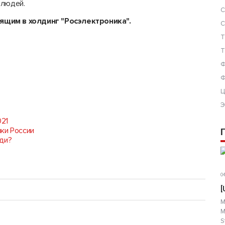
 людей.
С
ящим в холдинг "Росэлектроника".
С
Т
Т
Ф
Ф
Ц
Э
021
ки России
еди?
04
8
[
М
М
S