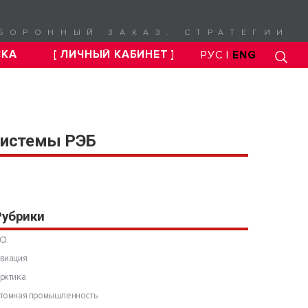
БОРОННЫЙ ЗАКАЗ. СТРАТЕГИИ
СКА
[ ЛИЧНЫЙ КАБИНЕТ ]
РУС |
ENG
 системы РЭБ
Рубрики
CI.
виация
рктика
томная промышленность