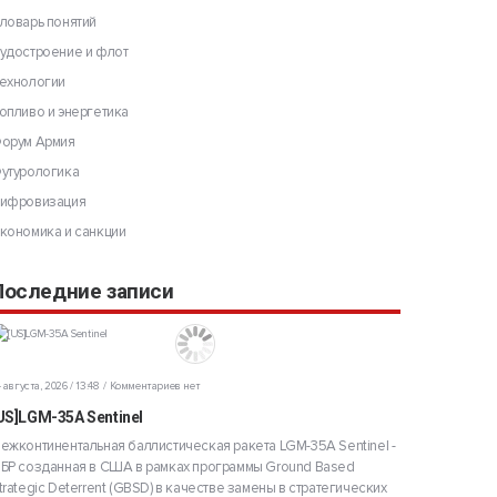
ловарь понятий
удостроение и флот
ехнологии
опливо и энергетика
орум Армия
утурологика
ифровизация
кономика и санкции
Последние записи
 августа, 2026 / 13:48
Комментариев нет
US]LGM-35A Sentinel
ежконтинентальная баллистическая ракета LGM-35A Sentinel -
БР созданная в США в рамках программы Ground Based
trategic Deterrent (GBSD) в качестве замены в стратегических