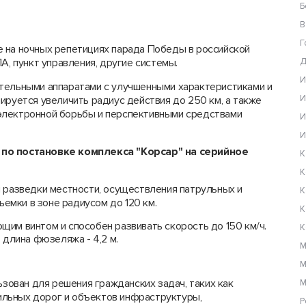
Б
В
Г
 на ночных репетициях парада Победы в российской
А, пункт управления, другие системы.
Д
И
тельными аппаратами с улучшенными характеристиками и
И
ируется увеличить радиус действия до 250 км, а также
электронной борьбы и перспективными средствами
И
И
ы
по постановке комплекса "Корсар" на серийное
К
К
я разведки местности, осуществления патрульных и
К
мки в зоне радиусом до 120 км.
К
им винтом и способен развивать скорость до 150 км/ч.
К
м, длина фюзеляжа - 4,2 м.
М
М
ьзован для решения гражданских задач, таких как
М
льных дорог и объектов инфраструктуры,
Р