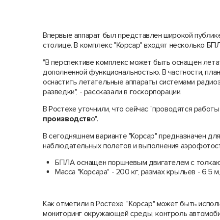
Впервые аппарат был представлен широкой публике
столице. В комплекс "Корсар" входят несколько БПЛ
"В перспективе комплекс может быть оснащен лета
дополненной функциональностью. В частности, план
оснастить летательные аппараты системами радио
разведки", - рассказали в госкорпорации.
В Ростехе уточнили, что сейчас "проводятся работ
производств
о".
В сегодняшнем варианте "Корсар" предназначен дл
наблюдательных полетов и выполнения аэрофотосъе
БПЛА оснащен поршневым двигателем с толкающ
Масса "Корсара" - 200 кг, размах крыльев - 6,5 
Как отметили в Ростехе, "Корсар" может быть испол
мониторинг окружающей среды, контроль автомоби