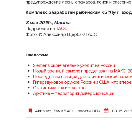
предупреждение лесных пожаров, поиск и спасение
Комплекс разработан рыбинским КБ "Луч", вход
8 мая 2018г., Москва
Подробнее на
ТАСС
Фото: © Александр Щербак/ТАСС
Еще по теме...
Siemens окончательно уходит из России
Новый военный самолет представят на МАКС-2
Последствия санкций для климатической полити
Гиперзвуковое оружие России и США: кто впер
Статистика как искусство
Арктика – территория диверсификации
Авиация
,
Луч КБ АО
,
Новости ОПК
08.05.201