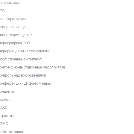
езопасность
ТС
особоронзаказ
иверсификация
мпортозамещение
нфографика ГОЗ
нформационные технологии
скусственный интеллект
онгрессно-выставочные мероприятия
онтроль над вооружениями
онференции «Дифанс Медиа»
онцепты
осмос
АКС
аркетинг
ВМС
обототехника