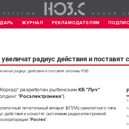
ТРАТЕГИИ
НОВЫЙ О
ДАРЬ
ЖУРНАЛ
РЕКЛАМОДАТЕЛЯМ
ПОДПИ
 увеличат радиус действия и поставят
еличат радиус действия и поставят системы РЭБ
"Корсар" разработан рыбинским
КБ "Луч"
холдинг "
Росэлектроника
").
S
спилотный летательный аппарат (БПЛА) самолетного типа
А
ус действия и оснастят системами радиоэлектронной
А
госкорпорации "
Ростех
".
А