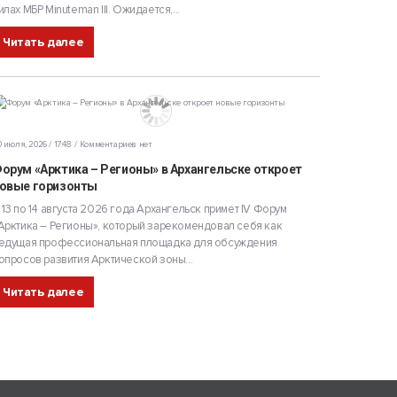
илах МБР Minuteman III. Ожидается,...
Читать далее
 июля, 2026 / 17:48
Комментариев нет
орум «Арктика – Регионы» в Архангельске откроет
овые горизонты
 13 по 14 августа 2026 года Архангельск примет IV Форум
Арктика – Регионы», который зарекомендовал себя как
едущая профессиональная площадка для обсуждения
опросов развития Арктической зоны...
Читать далее