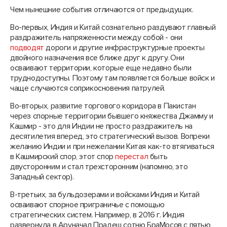
Чем нынешние события отличаются от предыдущих.
Во-первых, Индия и Китай сознательно раздувают главный
раздражитель напряженности между собой - они
подводят
дороги и другие инфраструктурные проекты
двойного назначения все ближе друг к другу. Они
осваивают территории, которые еще недавно были
труднодоступны. Поэтому там появляется больше войск и
чаще случаются соприкосновения патрулей.
Во-вторых, развитие торгового коридора в Пакистан
через спорные территории бывшего княжества Джамму и
Кашмир - это для Индии не просто раздражитель на
десятилетия вперед, это стратегический вызов. Вопреки
желанию Индии и при нежелании Китая как-то втягиваться
в Кашмирский спор, этот спор
перестал
быть
двусторонним и стал трехсторонним (напомню, это
Западный сектор).
В-третьих, за бульдозерами и войсками Индия и Китай
осваивают спорное приграничье с помощью
стратегических систем. Например, в 2016 г. Индия
развернула в Аруначал Прадеш сотню БраМосов с пятью