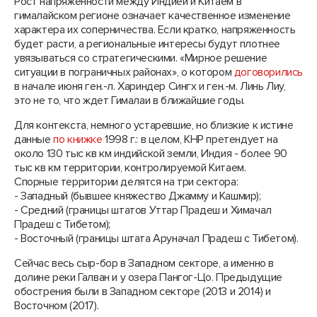
Рост напряженности между Индией и Китаем в
гималайском регионе означает качественное изменение
характера их соперничества. Если кратко, напряженность
будет расти, а региональные интересы будут плотнее
увязываться со стратегическими. «Мирное решение
ситуации в пограничных районах», о котором
договорились
в начале июня ген.-л. Хариндер Сингх и ген.-м. Линь Лиу,
это не то, что ждет Гималаи в ближайшие годы.
Для контекста, немного устаревшие, но близкие к истине
данные
по книжке
1998 г.: в целом, КНР претендует на
около 130 тыс кв км индийской земли, Индия - более 90
тыс кв км территории, контролируемой Китаем.
Спорные территории делятся на три сектора:
- Западный (бывшее княжество Джамму и Кашмир);
- Средний (границы штатов Уттар Прадеш и Химачал
Прадеш с Тибетом);
- Восточный (границы штата Аруначал Прадеш с Тибетом).
Сейчас весь сыр-бор в Западном секторе, а именно в
долине реки Галван и у озера Пангог-Цо. Предыдущие
обострения были в Западном секторе (2013 и 2014) и
Восточном (2017).