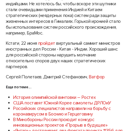
индийцами. Не хотелось бы, чтобы вскоре эти шутники
стали очевидцами применения Индией и Китаем
стратегических (неядерных пока) систем ради защиты
жизненных интересов в Гималаях. Горькой иронией стало
бы использования систем российского происхождения,
например, БраМос.
Кстати, 22 июня
пройдет
виртуальный саммит министров
иностранных дел России - Китая - Индии. Хороший шанс
для российской стороны нарушить молчание
относительно споров двух наших стратегических
партнеров.
Сергей Полетаев, Дмитрий Стефанович,
Ватфор
Еще по теме...
История олимпийской винтовки – Ростех
США поставят Южной Корее самолеты ДРЛОиУ
Российских специалистов направили на борьбу с
коронавирусом в Боснию и Герцеговину
В Минобороны России проходит конкурс
инновационных проектов «Прорыв в будущее»
«Янтарь» достраивает два фрегата проекта 11356 для