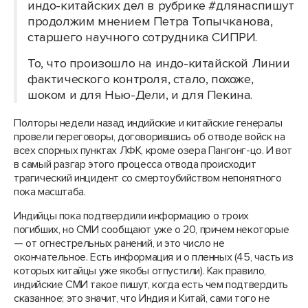
индо-китайских дел в рубрике #длянаспишут
продолжим мнением Петра Топычканова,
старшего научного сотрудника СИПРИ.
То, что произошло на индо-китайской Линии
фактического контроля, стало, похоже,
шоком и для Нью-Дели, и для Пекина.
Полторы недели назад индийские и китайские генералы
провели переговоры, договорившись об отводе войск на
всех спорных пунктах ЛФК, кроме озера Пангонг-цо. И вот
в самый разгар этого процесса отвода происходит
трагический инцидент со смертоубийством непонятного
пока масштаба.
Индийцы пока подтвердили информацию о троих
погибших, но СМИ сообщают уже о 20, причем некоторые
— от огнестрельных ранений, и это число не
окончательное. Есть информация и о пленных (45, часть из
которых китайцы уже якобы отпустили). Как правило,
индийские СМИ такое пишут, когда есть чем подтвердить
сказанное; это значит, что Индия и Китай, сами того не