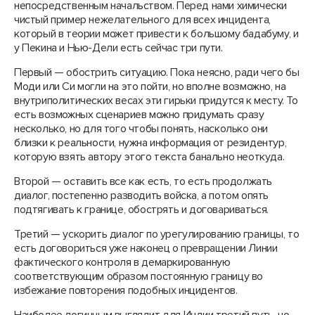
непосредственным начальством. Перед нами химически
чистый пример нежелательного для всех инцидента,
который в теории может привести к большому бадабуму, и
у Пекина и Нью-Дели есть сейчас три пути.
Первый — обострить ситуацию. Пока неясно, ради чего бы
Моди или Си могли на это пойти, но вполне возможно, на
внутриполитических весах эти гирьки придутся к месту. То
есть возможных сценариев можно придумать сразу
несколько, но для того чтобы понять, насколько они
близки к реальности, нужна информация от резидентур,
которую взять автору этого текста банально неоткуда.
Второй — оставить все как есть, то есть продолжать
диалог, постепенно разводить войска, а потом опять
подтягивать к границе, обострять и договариваться.
Третий — ускорить диалог по урегулированию границы, то
есть договориться уже наконец о превращении Линии
фактического контроля в демаркированную
соответствующим образом постоянную границу во
избежание повторения подобных инцидентов.