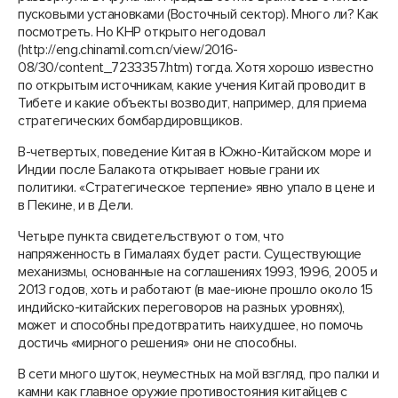
пусковыми установками (Восточный сектор). Много ли? Как
посмотреть. Но КНР открыто негодовал
(http://eng.chinamil.com.cn/view/2016-
08/30/content_7233357.htm) тогда. Хотя хорошо известно
по открытым источникам, какие учения Китай проводит в
Тибете и какие объекты возводит, например, для приема
стратегических бомбардировщиков.
В-четвертых, поведение Китая в Южно-Китайском море и
Индии после Балакота открывает новые грани их
политики. «Стратегическое терпение» явно упало в цене и
в Пекине, и в Дели.
Четыре пункта свидетельствуют о том, что
напряженность в Гималаях будет расти. Существующие
механизмы, основанные на соглашениях 1993, 1996, 2005 и
2013 годов, хоть и работают (в мае-июне прошло около 15
индийско-китайских переговоров на разных уровнях),
может и способны предотвратить наихудшее, но помочь
достичь «мирного решения» они не способны.
В сети много шуток, неуместных на мой взгляд, про палки и
камни как главное оружие противостояния китайцев с