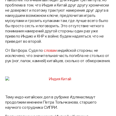
Наиболее логичным выглядит для Индии третий путь, но
проблема в том, что Индия и Китай друг другу хронически
не доверяют и поэтому трактуют намерения друг друга в
наихудшем возможном ключе, предпочитая играть
мускулами и грозить кулаками там, где лучше всего было
бы просто сесть и поговорить. Это отсутствие четкого
понимания намерений другой стороны один раз уже
привело Индию и КНР к войне; будем надеяться, что не
приведет во второй.
От Ватфора. Судя по
словам
индийской стороны, не
исключено, что значительная часть погибла не столько от
рук (ног, палок, камней) китайцев, сколько от обморожения.
Тему индо-китайских дел в рубрике #длянаспишут
продолжим мнением Петра Топычканова, старшего
научного сотрудника СИПРИ.