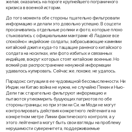
желая, оказались на пороге крупнейшего пограничного
кризиса в военной истории.
До того момента обе стороны тщательно фильтровали
информацию и делали это довольно успешно. В соцсети
просачивались отдельные ролики и фото, которые плохо
стыковались с официальными мантрами «В Ладакхе все
спокойно»: индийские солдаты, забрасывающие камнями
китайский джип и куда-то тащащие раненого китайского
солдата на носилках, или фото избитых и связанных
индийцев, вокруг которых стоят китайские военные. Но
всякий раз распространение ненужной информации
удавалось купировать. Сейчас же, похоже, не удалось.
Парадокс ситуации в ее чудовищной бессмысленности. Ни
Индии, ни Китаю война не нужна, не случайно Пекин и Нью-
Дели так старательно фильтруют информацию и
пытаются утихомирить бушующих патриотов по обе
стороны границы; но при этом ни Си, ни Моди не могут
контролировать действия конкретного лейтенанта на
конкретном метре Линии фактического контроля, а у
этого лейтенанта могут быть свои взгляды на проблему
нерушимости суверенитета, поддерживаемые