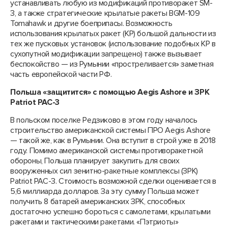
устанавливать любую из модификаций противоракет SM-
3, а также стратегические крылатые ракеты BGM-109
Tomahawk и другие боеприпасы. Возможность
использования крылатых ракет (КР) большой дальности из
тех же пусковых установок (использование подобных КР в
сухопутной модификации запрещено) также вызывает
беспокойство — из Румынии «простреливается» заметная
часть европейской части РФ.
Польша «защитится» с помощью
Aegis Ashore и ЗРК
Patriot PAC-3
В польском поселке Редзиково в этом году началось
строительство американской системы ПРО Aegis Ashore
— такой же, как в Румынии. Она вступит в строй уже в 2018
году. Помимо американской системы противоракетной
обороны, Польша планирует закупить для своих
вооруженных сил зенитно-ракетные комплексы (ЗРК)
Patriot PAC-3. Стоимость возможной сделки оценивается в
5,6 миллиарда долларов. За эту сумму Польша может
получить 8 батарей американских ЗРК, способных
достаточно успешно бороться с самолетами, крылатыми
ракетами и тактическими ракетами. «Пэтриоты»