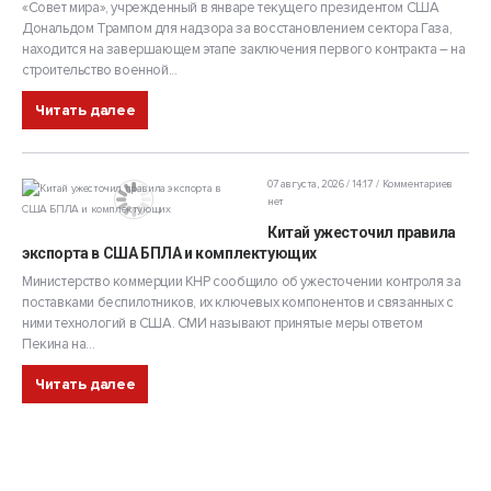
«Совет мира», учрежденный в январе текущего президентом США
Дональдом Трампом для надзора за восстановлением сектора Газа,
находится на завершающем этапе заключения первого контракта – на
строительство военной...
Читать далее
07 августа, 2026 / 14:17
Комментариев
нет
Китай ужесточил правила
экспорта в США БПЛА и комплектующих
Министерство коммерции КНР сообщило об ужесточении контроля за
поставками беспилотников, их ключевых компонентов и связанных с
ними технологий в США. СМИ называют принятые меры ответом
Пекина на...
Читать далее