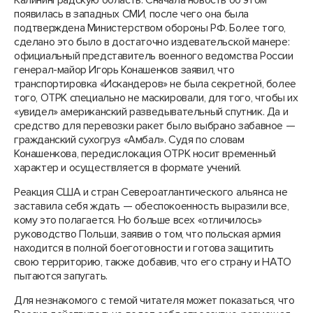
Калининградскую область. Сначала новость об этом
появилась в западных СМИ, после чего она была
подтверждена Министерством обороны РФ. Более того,
сделано это было в достаточно издевательской манере:
официальный представитель военного ведомства России
генерал-майор Игорь Конашенков заявил, что
транспортировка «Искандеров» не была секретной, более
того, ОТРК специально не маскировали, для того, чтобы их
«увидел» американский разведывательный спутник. Да и
средство для перевозки ракет было выбрано забавное —
гражданский сухогруз «Амбал». Судя по словам
Конашенкова, передислокация ОТРК носит временный
характер и осуществляется в формате учений.
Реакция США и стран Североатлантического альянса не
заставила себя ждать — обеспокоенность выразили все,
кому это полагается. Но больше всех «отличилось»
руководство Польши, заявив о том, что польская армия
находится в полной боеготовности и готова защитить
свою территорию, также добавив, что его страну и НАТО
пытаются запугать.
Для незнакомого с темой читателя может показаться, что