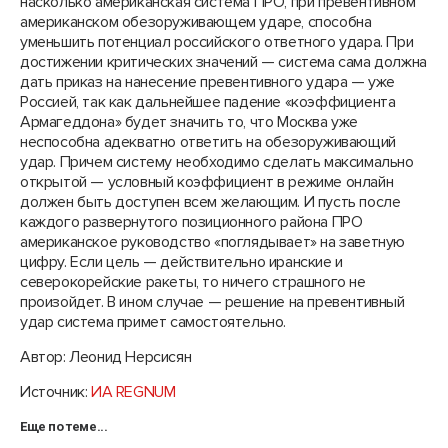
насколько американская система ПРО, при превентивном
американском обезоруживающем ударе, способна
уменьшить потенциал российского ответного удара. При
достижении критических значений — система сама должна
дать приказ на нанесение превентивного удара — уже
Россией, так как дальнейшее падение «коэффициента
Армагеддона» будет значить то, что Москва уже
неспособна адекватно ответить на обезоруживающий
удар. Причем систему необходимо сделать максимально
открытой — условный коэффициент в режиме онлайн
должен быть доступен всем желающим. И пусть после
каждого развернутого позиционного района ПРО
американское руководство «поглядывает» на заветную
цифру. Если цель — действительно иранские и
северокорейские ракеты, то ничего страшного не
произойдет. В ином случае — решение на превентивный
удар система примет самостоятельно.
Автор: Леонид Нерсисян
Источник:
ИА REGNUM
Еще по теме...