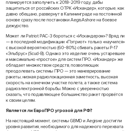
планируется заполучить к 2018−2019 году, дабы
защититься от российских ОТРК «Искандер», которые, как
давно обещано, развернут в Калининграде на постоянной
основе сразу после постановки AegisAshore на боевое
дежурство.
Может ли Patriot PAC-3 бороться с «Искандером»? Вряд ли
— в последней модификации «Пэтриот» только «научился»
с высокой вероятностью (60−80%) сбивать ракеты Р-17
«Эльбрус» (Scud-B). Однако это изделие очень устаревшее
и максимально «простое» для систем ПРО. «Искандер» же
обладает множеством средств, позволяющих
преодолевать системы ПРО — это маневрирование
ракеты, низкая радиолокационная заметность, высокая
скорость на конечном участке полета, а также система
радиоэлектронной борьбы. Можно с уверенностью
сказать, что подавляющее большинство ракет прорвётся
к своим целям.
Является ли ЕвроПРО угрозой для РФ?
На настоящий момент, системы GBMD и Aegisне достигли
уровня развития, необходимого для надежного перехвата