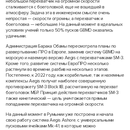
небольшой перехватчик на огромной скорости
сталкивается с боеголовкой, еще не вошедшей в
атмосферу. Задача эта в инженерном смысле очень
непростая — скорости огромны, а перехватчик и
боеголовка — небольшие. На данный момент в идеальных
условиях учений только 50% пусков GBMD оказались
удачными.
Администрация Барака Обамы пересмотрела планы по
развертыванию ПРО в Европе, заменив систему GBMD на
морскую и наземную версию Aegis с перехватчиками SM-3.
Кроме того, развитие системы ЕвроПРО несколько
растянули во времени, разбив на несколько этапов.
Постепенно, к 2022 году, как корабельные, так и наземные
комплексы Aegis получат наиболее совершенную
противоракету SM-3 Block IIB, рассчитанную на перехват
боеголовок МБР. Принцип действия перехватчиков SM-3
также кинетический — цель уничтожается прямым
попаданием перехватчика на огромной скорости.
На данный момент в Румынии уже построена и начала
свою работу система Aegis Ashore, с универсальными
пусковыми ячейками Mk-41, в которые можно