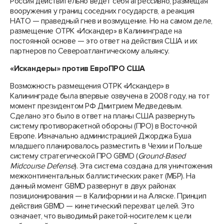
Россия действительно ведет себя агрессивно, размещая
вооружения у границ соседних государств, а реакция
НАТО — праведный гнев и возмущение. Но на самом деле,
размещение ОТРК «Искандер» в Калининграде на
постоянной основе — это ответ на действия США и их
партнеров по Североатлантическому альянсу.
«Искандеры» против ЕвроПРО США
Возможность размещения ОТРК «Искандер» в
Калининграде была впервые озвучена в 2008 году, на тот
момент президентом РФ Дмитрием Медведевым.
Сделано это было в ответ на планы США развернуть
систему противоракетной обороны (ПРО) в Восточной
Европе. Изначально администрацией Джорджа Буша
младшего планировалось разместить в Чехии и Польше
систему стратегической ПРО GBMD (
Ground-
Based
Midcourse Defense
). Эта система создана для уничтожения
межконтинентальных баллистических ракет (МБР). На
данный момент GBMD развернут в двух районах
позиционирования — в Калифорнии и на Аляске. Принцип
действия GBMD — кинетический перехват целей. Это
означает, что выводимый ракетой-носителем к цели