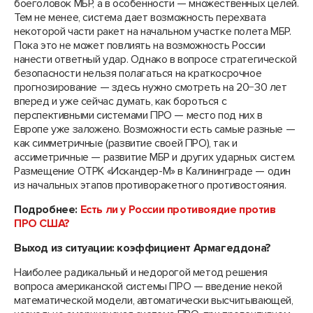
боеголовок МБР, а в особенности — множественных целей.
Тем не менее, система дает возможность перехвата
некоторой части ракет на начальном участке полета МБР.
Пока это не может повлиять на возможность России
нанести ответный удар. Однако в вопросе стратегической
безопасности нельзя полагаться на краткосрочное
прогнозирование — здесь нужно смотреть на 20−30 лет
вперед и уже сейчас думать, как бороться с
перспективными системами ПРО — место под них в
Европе уже заложено. Возможности есть самые разные —
как симметричные (развитие своей ПРО), так и
ассиметричные — развитие МБР и других ударных систем.
Размещение ОТРК «Искандер-М» в Калининграде — один
из начальных этапов противоракетного противостояния.
Подробнее:
Есть ли у России противоядие против
ПРО США?
Выход из ситуации: коэффициент Армагеддона?
Наиболее радикальный и недорогой метод решения
вопроса американской системы ПРО — введение некой
математической модели, автоматически высчитывающей,