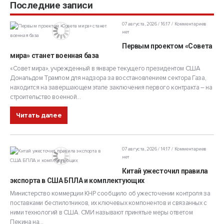
Последние записи
07 августа, 2026 / 16:17
Комментариев
нет
Первым проектом «Совета
мира» станет военная база
«Совет мира», учрежденный в январе текущего президентом США
Дональдом Трампом для надзора за восстановлением сектора Газа,
находится на завершающем этапе заключения первого контракта – на
строительство военной...
Читать далее
07 августа, 2026 / 14:17
Комментариев
нет
Китай ужесточил правила
экспорта в США БПЛА и комплектующих
Министерство коммерции КНР сообщило об ужесточении контроля за
поставками беспилотников, их ключевых компонентов и связанных с
ними технологий в США. СМИ называют принятые меры ответом
Пекина на...