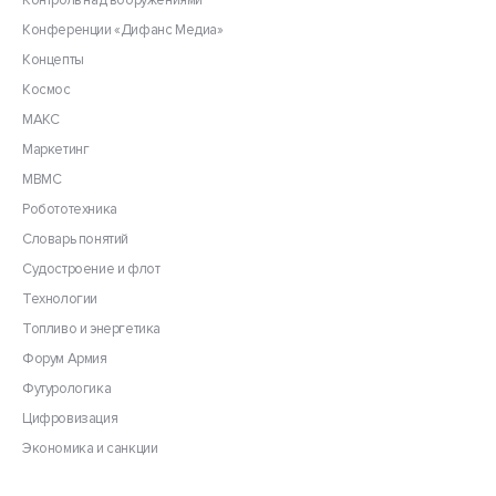
Контроль над вооружениями
Конференции «Дифанс Медиа»
Концепты
Космос
МАКС
Маркетинг
МВМС
Робототехника
Словарь понятий
Судостроение и флот
Технологии
Топливо и энергетика
Форум Армия
Футурологика
Цифровизация
Экономика и санкции