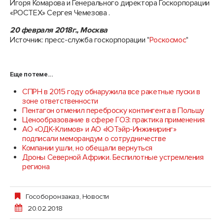
Игоря Комарова и Генерального директора Госкорпорации
«РОСТЕХ» Сергея Чемезова .
20 февраля 2018г., Москва
Источник: пресс-служба госкорпорации "
Роскосмос
"
Еще по теме...
СПРН в 2015 году обнаружила все ракетные пуски в
зоне ответственности
Пентагон отменил переброску контингента в Польшу
Ценообразование в сфере ГОЗ: практика применения
АО «ОДК-Климов» и АО «ЮТэйр-Инжиниринг»
подписали меморандум о сотрудничестве
Компании ушли, но обещали вернуться
Дроны Северной Африки. Беспилотные устремления
региона
Гособоронзаказ
,
Новости
20.02.2018