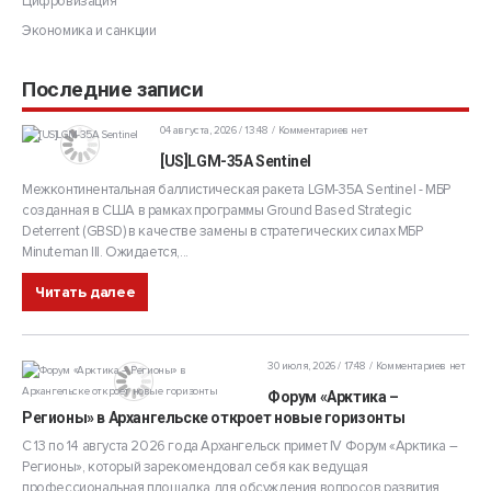
Цифровизация
Экономика и санкции
Последние записи
04 августа, 2026 / 13:48
Комментариев нет
[US]LGM-35A Sentinel
Межконтинентальная баллистическая ракета LGM-35A Sentinel - МБР
созданная в США в рамках программы Ground Based Strategic
Deterrent (GBSD) в качестве замены в стратегических силах МБР
Minuteman III. Ожидается,...
Читать далее
30 июля, 2026 / 17:48
Комментариев нет
Форум «Арктика –
Регионы» в Архангельске откроет новые горизонты
С 13 по 14 августа 2026 года Архангельск примет IV Форум «Арктика –
Регионы», который зарекомендовал себя как ведущая
профессиональная площадка для обсуждения вопросов развития