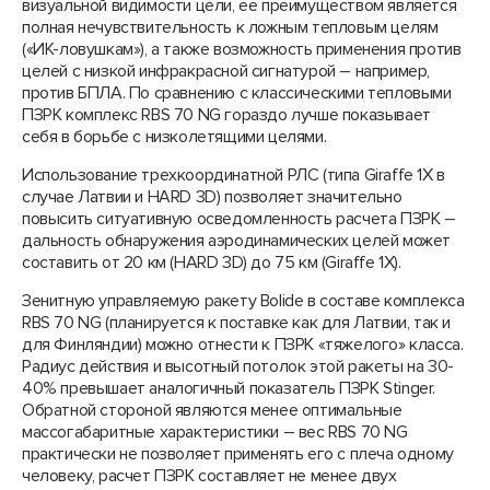
визуальной видимости цели, ее преимуществом является
полная нечувствительность к ложным тепловым целям
(«ИК-ловушкам»), а также возможность применения против
целей с низкой инфракрасной сигнатурой – например,
против БПЛА. По сравнению с классическими тепловыми
ПЗРК комплекс RBS 70 NG гораздо лучше показывает
себя в борьбе с низколетящими целями.
Использование трехкоординатной РЛС (типа Giraffe 1X в
случае Латвии и HARD 3D) позволяет значительно
повысить ситуативную осведомленность расчета ПЗРК –
дальность обнаружения аэродинамических целей может
составить от 20 км (HARD 3D) до 75 км (Giraffe 1X).
Зенитную управляемую ракету Bolide в составе комплекса
RBS 70 NG (планируется к поставке как для Латвии, так и
для Финляндии) можно отнести к ПЗРК «тяжелого» класса.
Радиус действия и высотный потолок этой ракеты на 30-
40% превышает аналогичный показатель ПЗРК Stinger.
Обратной стороной являются менее оптимальные
массогабаритные характеристики – вес RBS 70 NG
практически не позволяет применять его с плеча одному
человеку, расчет ПЗРК составляет не менее двух