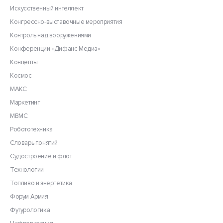
Искусственный интеллект
Конгрессно-выставочные мероприятия
Контроль над вооружениями
Конференции «Дифанс Медиа»
Концепты
Космос
МАКС
Маркетинг
МВМС
Робототехника
Словарь понятий
Судостроение и флот
Технологии
Топливо и энергетика
Форум Армия
Футурологика