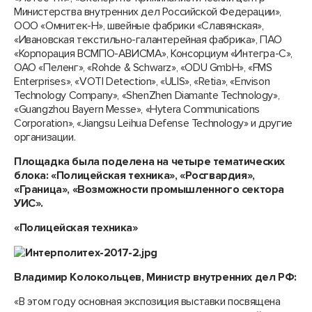
Министерства внутренних дел Российской Федерации»,
ООО «Омнитек-Н», швейные фабрики «Славянская»,
«Ивановская текстильно-галантерейная фабрика», ПАО
«Корпорация ВСМПО-АВИСМА», Консорциум «Интегра-С»,
ОАО «Пеленг», «Rohde & Schwarz», «ODU GmbH», «FMS
Enterprises», «VOTI Detection», «ULIS», «Retia», «Envison
Technology Company», «ShenZhen Diamante Technology»,
«Guangzhou Bayern Messe», «Hytera Communications
Corporation», «Jiangsu Leihua Defense Technology» и другие
организации.
Площадка была поделена на четыре тематических
блока: «Полицейская техника», «Росгвардия»,
«Граница», «Возможности промышленного сектора
УИС».
«Полицейская техника»
Владимир Колокольцев, Министр внутренних дел РФ:
«В этом году основная экспозиция выставки посвящена