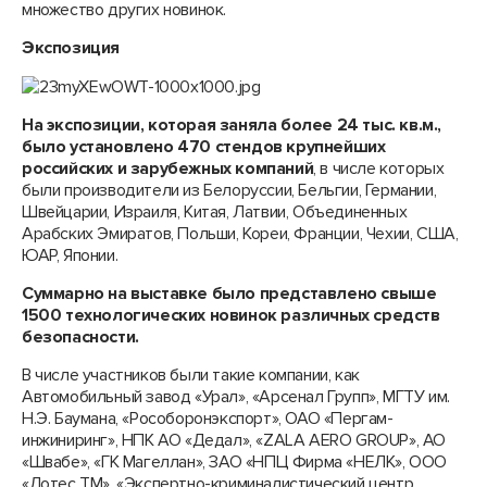
множество других новинок.
Экспозиция
На экспозиции, которая заняла более 24 тыс. кв.м.,
было установлено 470 стендов крупнейших
российских и зарубежных компаний
, в числе которых
были производители из Белоруссии, Бельгии, Германии,
Швейцарии, Израиля, Китая, Латвии, Объединенных
Арабских Эмиратов, Польши, Кореи, Франции, Чехии, США,
ЮАР, Японии.
Суммарно на выставке было представлено свыше
1500 технологических новинок различных средств
безопасности.
В числе участников были такие компании, как
Автомобильный завод «Урал», «Арсенал Групп», МГТУ им.
Н.Э. Баумана, «Рособоронэкспорт», ОАО «Пергам-
инжиниринг», НПК АО «Дедал», «ZALA AERO GROUP», АО
«Швабе», «ГК Магеллан», ЗАО «НПЦ Фирма «НЕЛК», ООО
«Лотес ТМ», «Экспертно-криминалистический центр