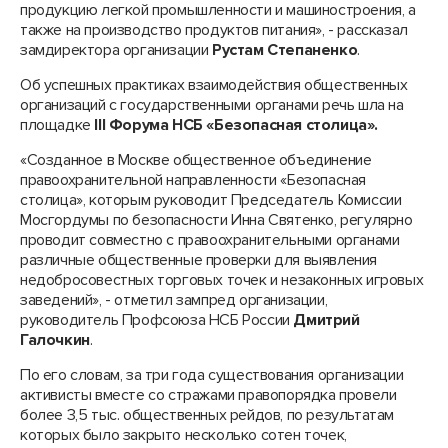
продукцию легкой промышленности и машиностроения, а
также на производство продуктов питания», - рассказал
замдиректора организации
Рустам Степаненко
.
Об успешных практиках взаимодействия общественных
организаций с государственными органами речь шла на
площадке
III Форума НСБ «Безопасная столица».
«Созданное в Москве общественное объединение
правоохранительной направленности «Безопасная
столица», которым руководит Председатель Комиссии
Мосгордумы по безопасности Инна Святенко, регулярно
проводит совместно с правоохранительными органами
различные общественные проверки для выявления
недобросовестных торговых точек и незаконных игровых
заведений», - отметил зампред организации,
руководитель Профсоюза НСБ России
Дмитрий
Галочкин
.
По его словам, за три года существования организации
активисты вместе со стражами правопорядка провели
более 3,5 тыс. общественных рейдов, по результатам
которых было закрыто несколько сотен точек,