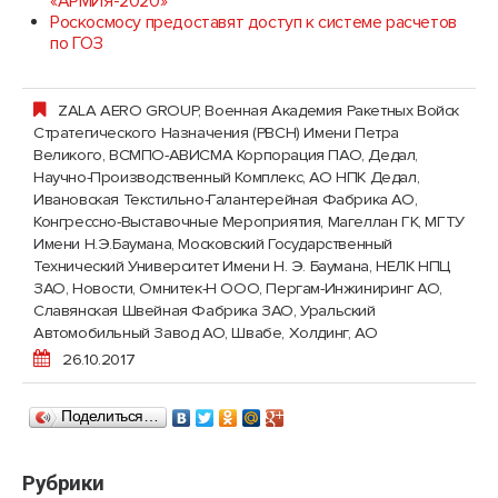
«АРМИЯ-2020»
Роскосмосу предоставят доступ к системе расчетов
по ГОЗ
ZALA AERO GROUP
,
Военная Академия Ракетных Войск
Стратегического Назначения (РВСН) Имени Петра
Великого
,
ВСМПО-АВИСМА Корпорация ПАО
,
Дедал,
Научно-Производственный Комплекс, АО НПК Дедал
,
Ивановская Текстильно-Галантерейная Фабрика АО
,
Конгрессно-Выставочные Мероприятия
,
Магеллан ГК
,
МГТУ
Имени Н.Э.Баумана, Московский Государственный
Технический Университет Имени Н. Э. Баумана
,
НЕЛК НПЦ
ЗАО
,
Новости
,
Омнитек-Н ООО
,
Пергам-Инжиниринг АО
,
Славянская Швейная Фабрика ЗАО
,
Уральский
Автомобильный Завод АО
,
Швабе, Холдинг, АО
26.10.2017
Поделиться…
Рубрики