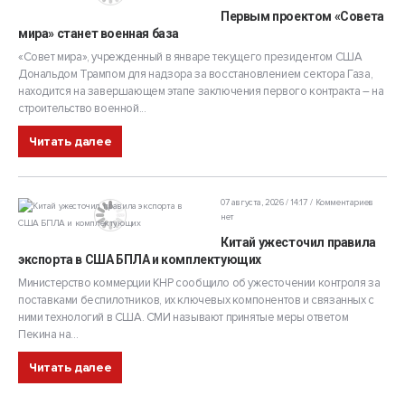
Первым проектом «Совета
мира» станет военная база
«Совет мира», учрежденный в январе текущего президентом США
Дональдом Трампом для надзора за восстановлением сектора Газа,
находится на завершающем этапе заключения первого контракта – на
строительство военной...
Читать далее
07 августа, 2026 / 14:17
Комментариев
нет
Китай ужесточил правила
экспорта в США БПЛА и комплектующих
Министерство коммерции КНР сообщило об ужесточении контроля за
поставками беспилотников, их ключевых компонентов и связанных с
ними технологий в США. СМИ называют принятые меры ответом
Пекина на...
Читать далее