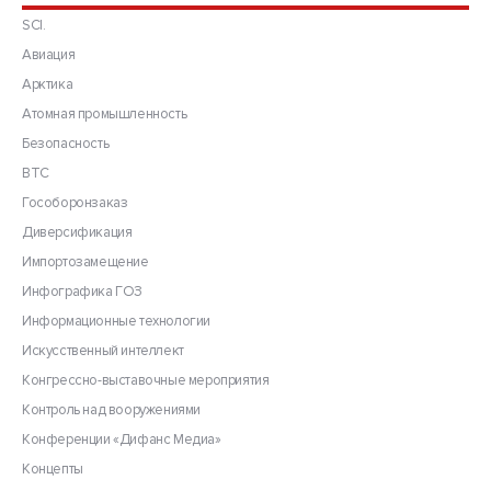
SCI.
Авиация
Арктика
Атомная промышленность
Безопасность
ВТС
Гособоронзаказ
Диверсификация
Импортозамещение
Инфографика ГОЗ
Информационные технологии
Искусственный интеллект
Конгрессно-выставочные мероприятия
Контроль над вооружениями
Конференции «Дифанс Медиа»
Концепты