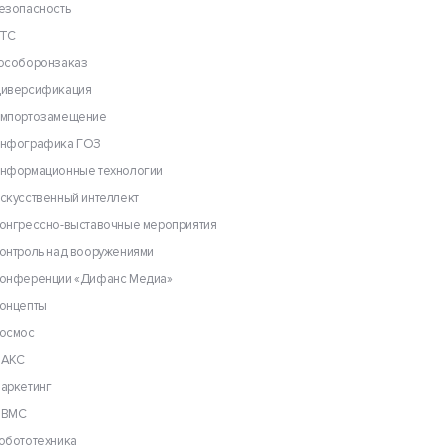
езопасность
ТС
особоронзаказ
иверсификация
мпортозамещение
нфографика ГОЗ
нформационные технологии
скусственный интеллект
онгрессно-выставочные мероприятия
онтроль над вооружениями
онференции «Дифанс Медиа»
онцепты
осмос
АКС
аркетинг
ВМС
обототехника