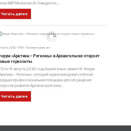
илах МБР Minuteman III. Ожидается,...
Читать далее
 июля, 2026 / 17:48
Комментариев нет
орум «Арктика – Регионы» в Архангельске откроет
овые горизонты
 13 по 14 августа 2026 года Архангельск примет IV Форум
Арктика – Регионы», который зарекомендовал себя как
едущая профессиональная площадка для обсуждения
опросов развития Арктической зоны...
Читать далее