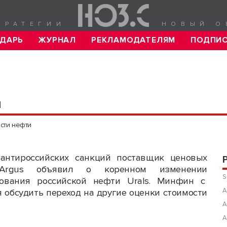
ТРАТЕГИИ
НОВЫЙ О
ДАРЬ
ЖУРНАЛ
РЕКЛАМОДАТЕЛЯМ
ПОДПИ
и
сти нефти
антироссийских санкций поставщик ценовых
Argus объявил о коренном изменении
S
зования российской нефти Urals. Минфин с
А
обсудить переход на другие оценки стоимости
А
А