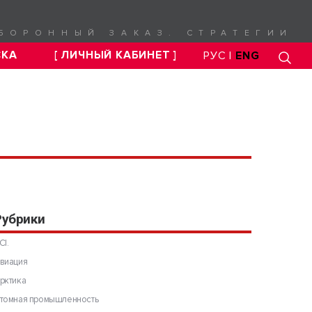
БОРОННЫЙ ЗАКАЗ. СТРАТЕГИИ
СКА
[ ЛИЧНЫЙ КАБИНЕТ ]
РУС |
ENG
Рубрики
CI.
виация
рктика
томная промышленность