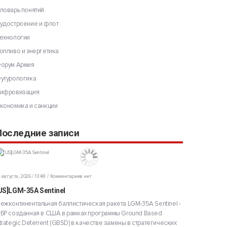
ловарь понятий
удостроение и флот
ехнологии
опливо и энергетика
орум Армия
утурологика
ифровизация
кономика и санкции
Последние записи
 августа, 2026 / 13:48
Комментариев нет
US]LGM-35A Sentinel
ежконтинентальная баллистическая ракета LGM-35A Sentinel -
БР созданная в США в рамках программы Ground Based
trategic Deterrent (GBSD) в качестве замены в стратегических