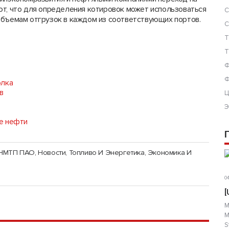
ют, что для определения котировок может использоваться
С
объемам отгрузок в каждом из соответствующих портов.
С
Т
Т
Ф
Ф
олка
в
Ц
Э
е нефти
а НМТП ПАО
,
Новости
,
Топливо И Энергетика
,
Экономика И
04
[
М
М
S