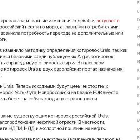
Б
В
Г
терпела значительные изменения: 5 декабря
вступает в
 российский нефти по морю, а главными потребителями
Д
те возникла потребность перехода на дополнительные или
И
ти.
И
s изменило методику определения котировок Urals, так как
И
вшиеся базовыми среди публикуемых Argus котировок
И
ать справедливую стоимость сырья. В налоговом
 котировок Urals в двух европейских портах назначения:
К
.
К
 Urals. Теперь исходными будут цены экспортных
К
морск, Усть-Луга, Новороссийск) на базисе FOB вместо
К
тель берет на себя расходы по страхованию и
К
М
вание существующих котировок российской Urals,
М
алогообложения нефтяной отрасли. В частности,
чете НДПИ, НДД и экспортной пошлины на нефть.
М
Р
Минэкономразвития и нефтяными компаниями переход на