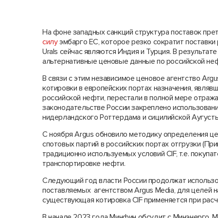
На фоне западных санкций структура поставок пре
силу
эмбарго ЕС, которое резко сократит поставки
Urals сейчас являются Индия и Турция. В результа
альтернативные ценовые данные по российской неф
В связи с этим независимое ценовое агентство Argu
котировки в европейских портах назначения, явля
российской нефти, перестали в полной мере отраж
законодательстве России закреплено использование
нидерландского Роттердама и сицилийской Аугусты
С ноября Argus обновило методику определения цен
спотовых партий в российских портах отгрузки (При
традиционно используемых условий CIF, т.е. покупа
транспортировке нефти.
Следующий год власти России продолжат использо
поставляемых агентством Argus Media, для целей н
существующая котировка CIF применяется при рас
В начале 2023 года Минфин обсудит с Минэнерго, 