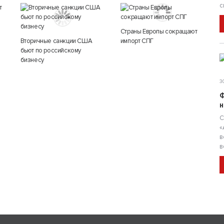
с
Страны Европы сокращают
Вторичные санкции США
импорт СПГ
бьют по российскому
бизнесу
30
Ф
н
С
«
в
в