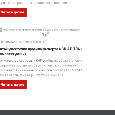
ервого контракта – на строительство военной...
Читать далее
 августа, 2026 / 14:17
Комментариев нет
итай ужесточил правила экспорта в США БПЛА и
омплектующих
инистерство коммерции КНР сообщило об ужесточении
онтроля за поставками беспилотников, их ключевых
омпонентов и связанных с ними технологий в США. СМИ
азывают принятые меры ответом Пекина на...
Читать далее