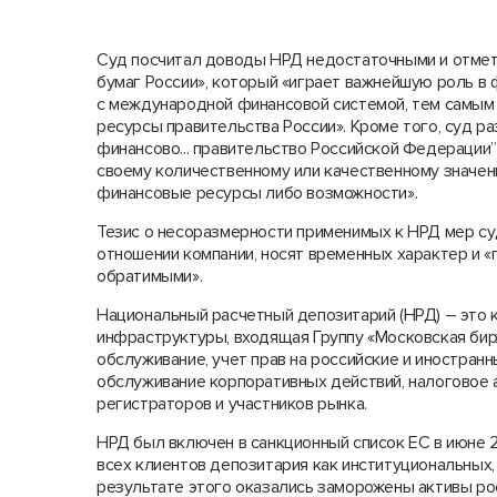
Суд посчитал доводы НРД недостаточными и отмети
бумаг России», который «играет важнейшую роль в
с международной финансовой системой, тем самым 
ресурсы правительства России». Кроме того, суд р
финансово... правительство Российской Федерации” 
своему количественному или качественному значен
финансовые ресурсы либо возможности».
Тезис о несоразмерности применимых к НРД мер суд 
отношении компании, носят временных характер и 
обратимыми».
Национальный расчетный депозитарий (НРД) – это 
инфраструктуры, входящая Группу «Московская би
обслуживание, учет прав на российские и иностран
обслуживание корпоративных действий, налоговое а
регистраторов и участников рынка.
НРД был включен в санкционный список ЕС в июне 2
всех клиентов депозитария как институциональных, 
результате этого оказались заморожены активы росс