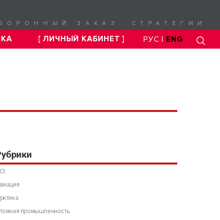
БОРОННЫЙ ЗАКАЗ. СТРАТЕГИИ
СКА
[ ЛИЧНЫЙ КАБИНЕТ ]
РУС |
ENG
Рубрики
CI.
виация
рктика
томная промышленность