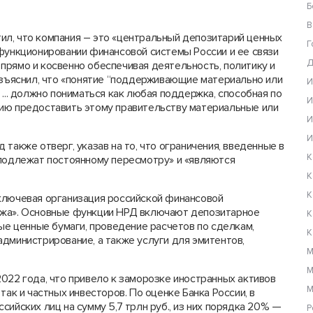
Б
В
л, что компания – это «центральный депозитарий ценных
Г
 функционировании финансовой системы России и ее связи
Д
прямо и косвенно обеспечивая деятельность, политику и
азъяснил, что «понятие “поддерживающие материально или
И
... должно пониматься как любая поддержка, способная по
И
ию предоставить этому правительству материальные или
И
И
также отверг, указав на то, что ограничения, введенные в
К
«подлежат постоянному пересмотру» и «являются
К
К
ключевая организация российской финансовой
ржа». Основные функции НРД включают депозитарное
К
ные ценные бумаги, проведение расчетов по сделкам,
К
дминистрирование, а также услуги для эмитентов,
М
М
022 года, что привело к заморозке иностранных активов
М
так и частных инвесторов. По оценке Банка России, в
ийских лиц на сумму 5,7 трлн руб., из них порядка 20% —
Р