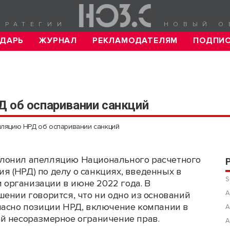
ТРАТЕГИИ
НОВЫЙ О
ДАРЬ
ЖУРНАЛ
РЕКЛАМОДАТЕЛЯМ
ПОДПИ
Д об оспаривании санкций
лляцию НРД об оспаривании санкций
клонил апелляцию Национального расчетного
я (НРД) по делу о санкциях, введенных в
S
 организации в июне 2022 года. В
А
шении говорится, что ни одно из оснований
ласно позиции НРД, включение компании в
А
й несоразмерное ограничение прав.
А