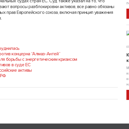
альных судах стран ЕС. Суд также указал на то, что
п
вают вопросы разблокировки активов, все равно обязаны
ых прав Европейского союза, включая принцип уважения
.
07
руднилась
ротив концерна “Алмаз-Антей”
К
ля борьбы с энергетическим кризисом
к
тивов в суде ЕС
М
ссийские активы
к
 РФ
к
н