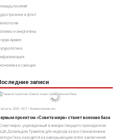
ловарь понятий
удостроение и флот
ехнологии
опливо и энергетика
орум Армия
утурологика
ифровизация
кономика и санкции
Последние записи
 августа, 2026 / 16:17
Комментариев нет
ервым проектом «Совета мира» станет военная база
Совет мира», учрежденный в январе текущего президентом
ША Дональдом Трампом для надзора за восстановлением
ектора Газа, находится на завершающем этапе заключения