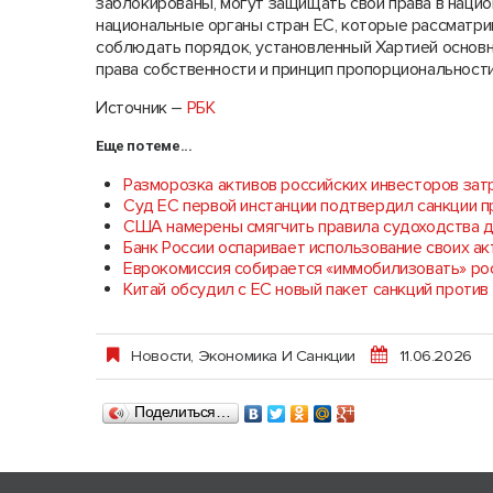
заблокированы, могут защищать свои права в национ
национальные органы стран ЕС, которые рассматри
соблюдать порядок, установленный Хартией основн
права собственности и принцип пропорциональности
Источник –
РБК
Еще по теме...
Разморозка активов российских инвесторов зат
Суд ЕС первой инстанции подтвердил санкции п
США намерены смягчить правила судоходства д
Банк России оспаривает использование своих ак
Еврокомиссия собирается «иммобилизовать» ро
Китай обсудил с ЕС новый пакет санкций против
Новости
,
Экономика И Санкции
11.06.2026
Поделиться…