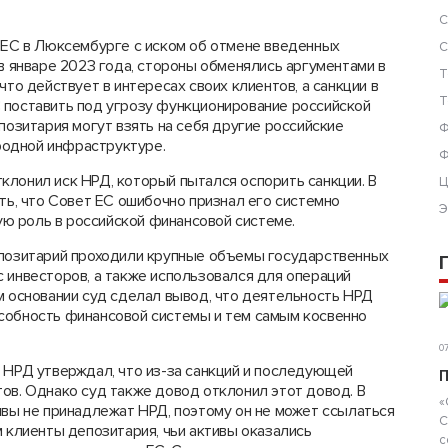
С
д ЕС в Люксембурге с иском об отмене введенных
С
 в январе 2023 года, стороны обменялись аргументами в
Т
что действует в интересах своих клиентов, а санкции в
Т
 поставить под угрозу функционирование российской
позитария могут взять на себя другие российские
Ф
родной инфраструктуре.
Ф
клонил иск НРД, который пытался оспорить санкции. В
Ц
ать, что Совет ЕС ошибочно признал его системно
Э
ю роль в российской финансовой системе.
епозитарий проходили крупные объемы государственных
 инвесторов, а также использовался для операций
м основании суд сделал вывод, что деятельность НРД
собность финансовой системы и тем самым косвенно
07
 НРД утверждал, что из-за санкций и последующей
П
ов. Однако суд также довод отклонил этот довод. В
«
ивы не принадлежат НРД, поэтому он не может ссылаться
С
м клиенты депозитария, чьи активы оказались
с