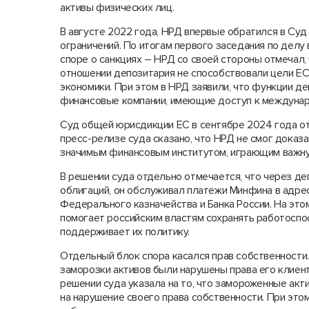
активы физических лиц.
В августе 2022 года, НРД впервые обратился в Су
ограничений. По итогам первого заседания по делу
споре о санкциях – НРД со своей стороны отмечал, 
отношении депозитария не способствовали цели ЕС
экономики. При этом в НРД заявили, что функции де
финансовые компании, имеющие доступ к междуна
Суд общей юрисдикции ЕС в сентябре 2024 года от
пресс-релизе суда сказано, что НРД не смог доказ
значимым финансовым институтом, играющим важну
В решении суда отдельно отмечается, что через д
облигаций, он обслуживал платежи Минфина в адрес
Федерального казначейства и Банка России. На это
помогает российским властям сохранять работоспо
поддерживает их политику.
Отдельный блок спора касался прав собственности.
заморозки активов были нарушены права его клиент
решении суда указала на то, что замороженные акт
на нарушение своего права собственности. При это