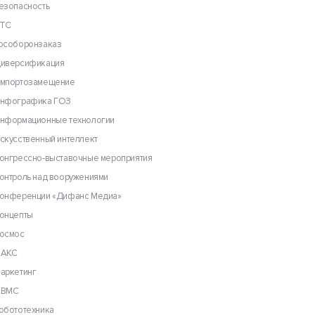
езопасность
ТС
особоронзаказ
иверсификация
мпортозамещение
нфографика ГОЗ
нформационные технологии
скусственный интеллект
онгрессно-выставочные мероприятия
онтроль над вооружениями
онференции «Дифанс Медиа»
онцепты
осмос
АКС
аркетинг
ВМС
обототехника