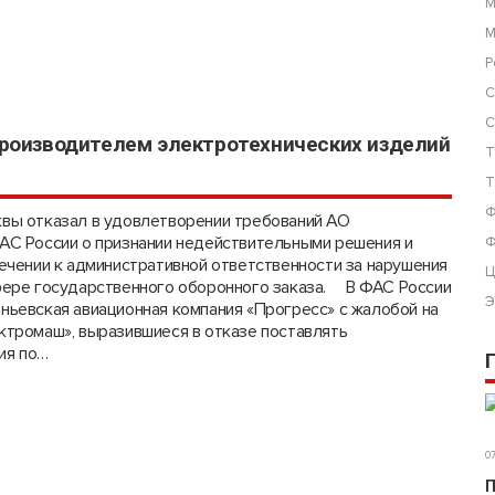
М
М
Р
С
С
производителем электротехнических изделий
Т
Т
Ф
вы отказал в удовлетворении требований АО
АС России о признании недействительными решения и
Ф
ечении к административной ответственности за нарушения
Ц
фере государственного оборонного заказа. В ФАС России
Э
ьевская авиационная компания «Прогресс» с жалобой на
тромаш», выразившиеся в отказе поставлять
ия по…
07
П