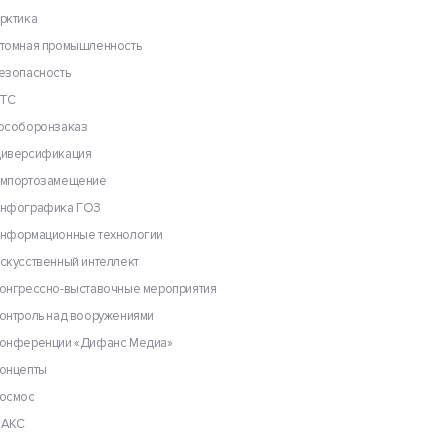
рктика
томная промышленность
езопасность
ТС
особоронзаказ
иверсификация
мпортозамещение
нфографика ГОЗ
нформационные технологии
скусственный интеллект
онгрессно-выставочные мероприятия
онтроль над вооружениями
онференции «Дифанс Медиа»
онцепты
осмос
АКС