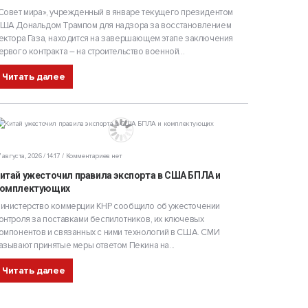
Совет мира», учрежденный в январе текущего президентом
ША Дональдом Трампом для надзора за восстановлением
ектора Газа, находится на завершающем этапе заключения
ервого контракта – на строительство военной...
Читать далее
 августа, 2026 / 14:17
Комментариев нет
итай ужесточил правила экспорта в США БПЛА и
омплектующих
инистерство коммерции КНР сообщило об ужесточении
онтроля за поставками беспилотников, их ключевых
омпонентов и связанных с ними технологий в США. СМИ
азывают принятые меры ответом Пекина на...
Читать далее