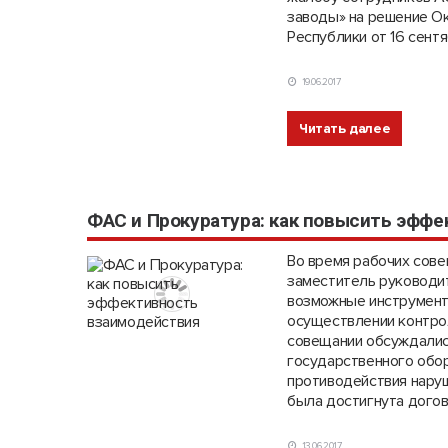
заводы» на решение Ок
Республики от 16 сент
19.06.2017
Читать далее
ФАС и Прокуратура: как повысить эфф
Во время рабочих сове
заместитель руководи
возможные инструмент
осуществлении контро
совещании обсуждалис
государственного обо
противодействия нару
была достигнута дого
13.06.2017