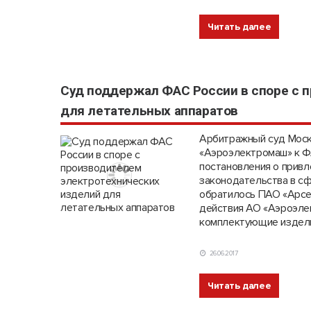
Читать далее
Cуд поддержал ФАС России в споре с 
для летательных аппаратов
Арбитражный суд Моск
«Аэроэлектромаш» к Ф
постановления о привл
законодательства в с
обратилось ПАО «Арсен
действия АО «Аэроэлек
комплектующие издел
26.06.2017
Читать далее