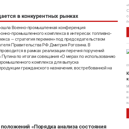
«
С
ается в конкурентных рынках
с
п
рошла Военно-промышленная конференция
онно-промышленного комплекса в интересах топливно-
лекса – стратегия перемен» под председательством
теля Правительства РФ Дмитрия Рогозина. В
проводится в рамках реализации перечня поручений
 Путина по итогам совещания «О мерах по использованию
промышленного комплекса для выпуска
07
родукции гражданского назначения, востребованной на
К
к
М
к
к
н
 положений «Порядка анализа состояния