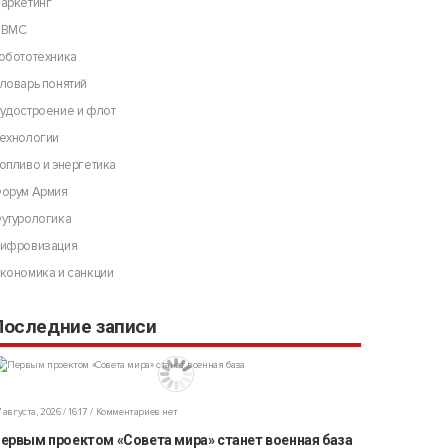
аркетинг
ВМС
обототехника
ловарь понятий
удостроение и флот
ехнологии
опливо и энергетика
орум Армия
утурологика
ифровизация
кономика и санкции
Последние записи
 августа, 2026 / 16:17
Комментариев нет
ервым проектом «Совета мира» станет военная база