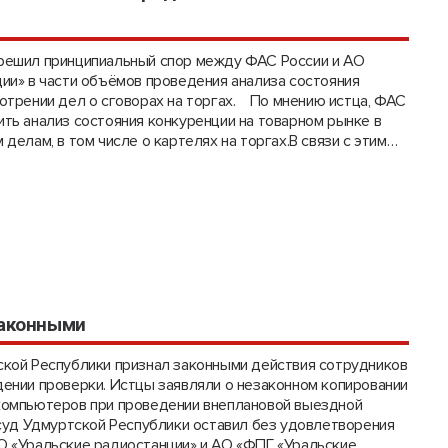
решил принципиальный спор между ФАС России и АО
ии» в части объёмов проведения анализа состояния
отрении дел о сговорах на торгах. По мнению истца, ФАС
ть анализ состояния конкуренции на товарном рынке в
делам, в том числе о картелях на торгах.В связи с этим…
законными
ской Республики признал законными действия сотрудников
ении проверки. Истцы заявляли о незаконном копировании
компьютеров при проведении внеплановой выездной
суд Удмуртской Республики оставил без удовлетворения
О «Уральские радиостанции» и АО «ФПГ «Уральские