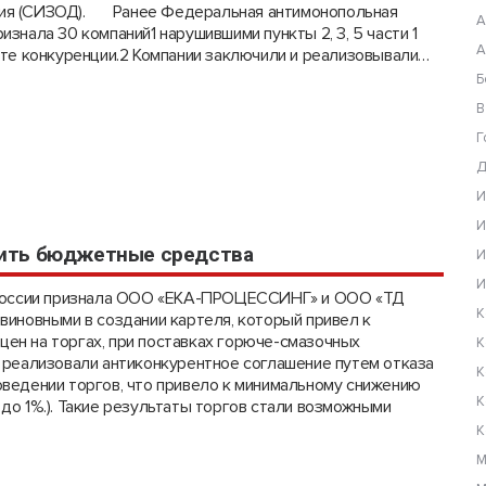
ния (СИЗОД). Ранее Федеральная антимонопольная
А
изнала 30 компаний1 нарушившими пункты 2, 3, 5 части 1
А
щите конкуренции.2 Компании заключили и реализовывали…
Б
В
Г
Д
И
И
омить бюджетные средства
И
И
С России признала ООО «ЕКА-ПРОЦЕССИНГ» и ООО «ТД
К
овными в создании картеля, который привел к
ен на торгах, при поставках горюче-смазочных
К
 реализовали антиконкурентное соглашение путем отказа
К
оведении торгов, что привело к минимальному снижению
К
 до 1%.). Такие результаты торгов стали возможными
К
М