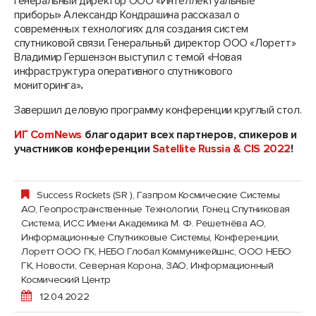
Генеральный директор ООО «Интеллектуальные
приборы» Александр Кондрашина рассказал о
современных технологиях для создания систем
спутниковой связи. Генеральный директор ООО «Лоретт»
Владимир Гершензон выступил с темой «Новая
инфраструктура оперативного спутникового
мониторинга»
.
Завершил деловую программу конференции круглый стол.
ИГ ComNews
благодарит всех партнеров, спикеров и
участников конференции
Satellite
Russia
&
CIS
2022
!
Success Rockets (SR )
,
Газпром Космические Системы
АО
,
Геопространственные Технологии
,
Гонец Спутниковая
Система
,
ИСС Имени Академика М. Ф. Решетнёва АО,
Информационные Спутниковые Системы
,
Конференции
,
Лоретт ООО ГК
,
НЕБО Глобал Коммуникейшнс, ООО НЕБО
ГК
,
Новости
,
Северная Корона, ЗАО, Информационный
Космический Центр
12.04.2022