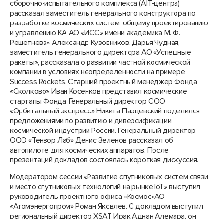
сборочно-испытательного комплекса (AIT-центра)
рассказал заместитель генерального конструктора по
разработке космических систем, общему проектированию
и управлению КА АО «ИСС» имени академика М. Ф.
Решетнёва» Александр Кузовников. Дарья Чудная,
заместитель генерального директора АО «Успешные
ракеты», рассказала о развитии частной космической
компании в условиях неопределенности на примере
Success Rockets. Старший проектный менеджер Фонда
«Сколково» Иван Косенков представил космические
стартапы Фонда. Генеральный директор ООО
«Орбитальный экспресс» Никита Парцевский поделился
предложениями по развитию и диверсификации
космической индустрии России. Генеральный директор
ООО «Тензор Лаб» Денис Зеленов рассказал об
автопилоте для космических аппаратов. После
презентаций докладов состоялась короткая дискуссия.
Модератором сессии «Развитие спутниковых систем связи
и место спутниковых технологий на рынке IoT» выступил
руководитель проектного офиса «Космос»АО
«Атомэнергопром» Роман Яковлев. С докладом выступил
региональный директор XSAT Ирак Аднан Алемара, он