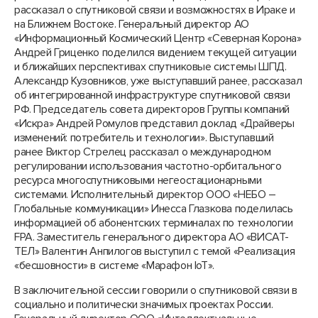
рассказал о спутниковой связи и возможностях в Ираке и
на Ближнем Востоке. Генеральный директор АО
«Информационный Космический Центр «Северная Корона»
Андрей Гриценко поделился видением текущей ситуации
и ближайших перспективах спутниковые системы ШПД.
Александр Кузовников, уже выступавший ранее, рассказал
об интегрированной инфраструктуре спутниковой связи
РФ. Председатель совета директоров Группы компаний
«Искра» Андрей Ромулов представил доклад «Драйверы
изменений: потребитель и технологии». Выступавший
ранее Виктор Стрелец рассказал о международном
регулировании использования частотно-орбитального
ресурса многоспутниковыми негеостационарными
системами. Исполнительный директор ООО «НЕБО –
Глобальные коммуникации» Инесса Глазкова поделилась
информацией об абонентских терминалах по технологии
FPA. Заместитель генерального директора АО «ВИСАТ-
ТЕЛ» Валентин Анпилогов выступил с темой «Реализация
«бесшовности» в системе «Марафон IoT».
В заключительной сессии говорили о спутниковой связи в
социально и политически значимых проектах России.