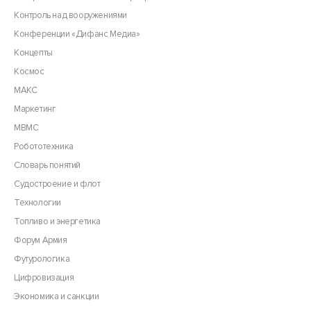
Контроль над вооружениями
Конференции «Дифанс Медиа»
Концепты
Космос
МАКС
Маркетинг
МВМС
Робототехника
Словарь понятий
Судостроение и флот
Технологии
Топливо и энергетика
Форум Армия
Футурологика
Цифровизация
Экономика и санкции