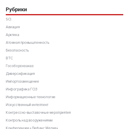
Рубрики
SCI.
Авиация
Арктика
Атомная промышленность
Безопасность
ВТС
Гособоронзаказ
Диверсификация
Импортозамещение
Инфографика ГОЗ
Информационные технологии
Искусственный интеллект
Конгрессно-выставочные мероприятия
Контроль над вооружениями
Конференции «Дифанс Медиа»