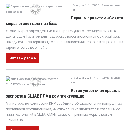
07 августа, 2026 / 16:17
Комментариев
нет
Первым проектом «Совета
мира» станет военная база
«Совет мира», учрежденный в январе текущего президентом США
Дональдом Трампом для надзора за восстановлением сектора Газа,
находится на завершающем этапе заключения первого контракта – на
строительство военной...
Читать далее
07 августа, 2026 / 14:17
Комментариев
нет
Китай ужесточил правила
экспорта в США БПЛА и комплектующих
Министерство коммерции КНР сообщило об ужесточении контроля за
поставками беспилотников, их ключевых компонентов и связанных с
ними технологий в США. СМИ называют принятые меры ответом
Пекина на...