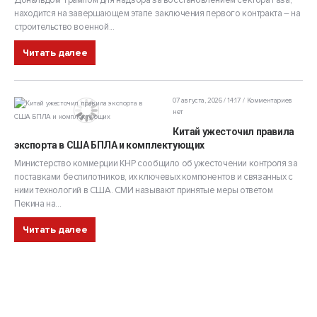
Дональдом Трампом для надзора за восстановлением сектора Газа,
находится на завершающем этапе заключения первого контракта – на
строительство военной...
Читать далее
07 августа, 2026 / 14:17
Комментариев
нет
Китай ужесточил правила
экспорта в США БПЛА и комплектующих
Министерство коммерции КНР сообщило об ужесточении контроля за
поставками беспилотников, их ключевых компонентов и связанных с
ними технологий в США. СМИ называют принятые меры ответом
Пекина на...
Читать далее