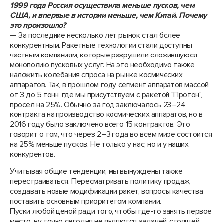
1999 года Россия осуществила меньше пусков, чем
США, и впервые в истории меньше, чем Китай. Почему
это произошло?
— За последние несколько лет рынок стал более
конкурентным. Ракетные технологии стали доступны
частным компаниям, которые разрушили сложившуюся
монополию пусковых услуг. На это необходимо также
наложить колебания спроса на рынке космических
аппаратов. Так, в прошлом году сегмент аппаратов массой
от 3 до 5 тонн, где мы присутствуем с ракетой "Протон",
просел на 25%. Обычно за год заключалось 23–24
контракта на производство космических аппаратов, но в
2016 году было заключено всего 15 контрактов. Это
говорит о том, что через 2–3 года во всем мире состоится
на 25% меньше пусков. Не только у нас, но и у наших
конкурентов.
Учитывая общие тенденции, мы вынуждены также
перестраиваться. Пересматривать политику продаж,
создавать новые модификации ракет, вопросы качества
поставить основным приоритетом компании.
Пуски любой ценой ради того, чтобы где-то занять первое
место, ну точно сегодня не являются задачей, стоящей