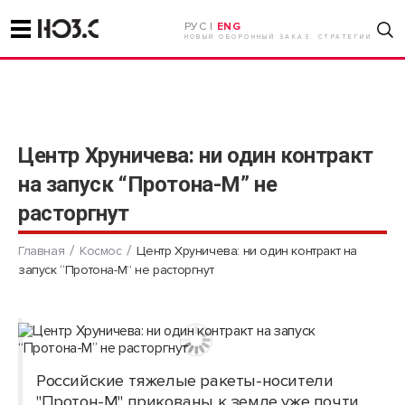
РУС |
ENG
НОВЫЙ ОБОРОННЫЙ ЗАКАЗ. СТРАТЕГИИ
Центр Хруничева: ни один контракт
на запуск “Протона-М” не
расторгнут
Главная
Космос
Центр Хруничева: ни один контракт на
запуск “Протона-М” не расторгнут
Российские тяжелые ракеты-носители
"Протон-М" прикованы к земле уже почти