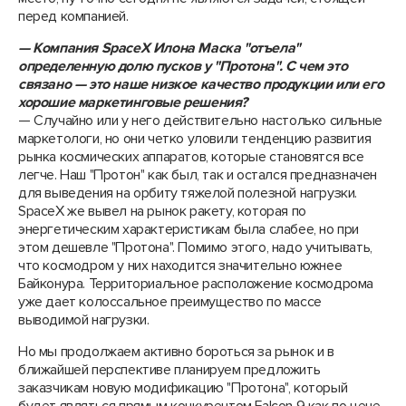
перед компанией.
—​ Компания SpaceX Илона Маска "отъела"
определенную долю пусков у "Протона". С чем это
связано —​ это наше низкое качество продукции или его
хорошие маркетинговые решения?
— Случайно или у него действительно настолько сильные
маркетологи, но они четко уловили тенденцию развития
рынка космических аппаратов, которые становятся все
легче. Наш "Протон" как был, так и остался предназначен
для выведения на орбиту тяжелой полезной нагрузки.
SpaceX же вывел на рынок ракету, которая по
энергетическим характеристикам была слабее, но при
этом дешевле "Протона". Помимо этого, надо учитывать,
что космодром у них находится значительно южнее
Байконура. Территориальное расположение космодрома
уже дает колоссальное преимущество по массе
выводимой нагрузки.
Но мы продолжаем активно бороться за рынок и в
ближайшей перспективе планируем предложить
заказчикам новую модификацию "Протона", который