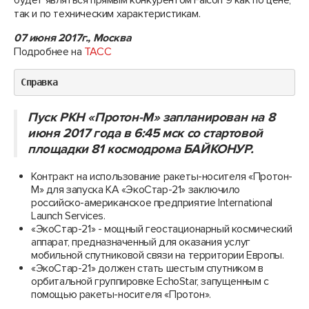
будет являться прямым конкурентом Falcon 9 как по цене,
так и по техническим характеристикам.
07 июня 2017г., Москва
Подробнее на
ТАСС
Справка
Пуск РКН «Протон-М» запланирован на 8
июня 2017 года в 6:45 мск со стартовой
площадки 81 космодрома БАЙКОНУР.
Контракт на использование ракеты-носителя «Протон-
М» для запуска КА «ЭкоСтар-21» заключило
российско-американское предприятие International
Launch Services.
«ЭкоСтар-21» - мощный геостационарный космический
аппарат, предназначенный для оказания услуг
мобильной спутниковой связи на территории Европы.
«ЭкоСтар-21» должен стать шестым спутником в
орбитальной группировке EchoStar, запущенным с
помощью ракеты-носителя «Протон».