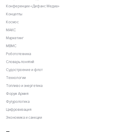
Конференции «Дифанс Медиа»
Концепты
Космос
МАКС
Маркетинг
МВМС
Робототехника
Словарь понятий
Судостроение и флот
Технологии
Топливо и энергетика
Форум Армия
Футурологика
Цифровизация
Экономика и санкции