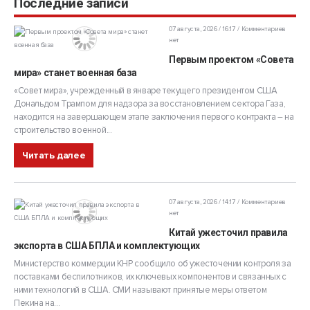
Последние записи
07 августа, 2026 / 16:17
Комментариев
нет
Первым проектом «Совета
мира» станет военная база
«Совет мира», учрежденный в январе текущего президентом США
Дональдом Трампом для надзора за восстановлением сектора Газа,
находится на завершающем этапе заключения первого контракта – на
строительство военной...
Читать далее
07 августа, 2026 / 14:17
Комментариев
нет
Китай ужесточил правила
экспорта в США БПЛА и комплектующих
Министерство коммерции КНР сообщило об ужесточении контроля за
поставками беспилотников, их ключевых компонентов и связанных с
ними технологий в США. СМИ называют принятые меры ответом
Пекина на...