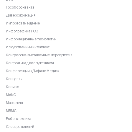
Гособоронзаказ
Диверсификация
Импортозамещение
Инфографика ГОЗ
Информационные технологии
Искусственный интеллект
Конгрессно-выставочные мероприятия
Контроль над вооружениями
Конференции «Дифанс Медиа»
Концепты
Космос
МАКС
Маркетинг
МВМС
Робототехника
Словарь понятий