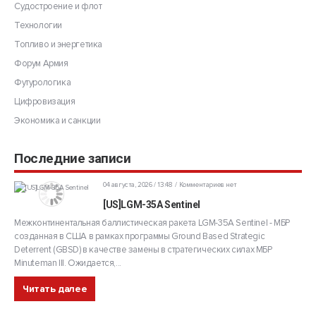
Судостроение и флот
Технологии
Топливо и энергетика
Форум Армия
Футурологика
Цифровизация
Экономика и санкции
Последние записи
04 августа, 2026 / 13:48
Комментариев нет
[US]LGM-35A Sentinel
Межконтинентальная баллистическая ракета LGM-35A Sentinel - МБР
созданная в США в рамках программы Ground Based Strategic
Deterrent (GBSD) в качестве замены в стратегических силах МБР
Minuteman III. Ожидается,...
Читать далее