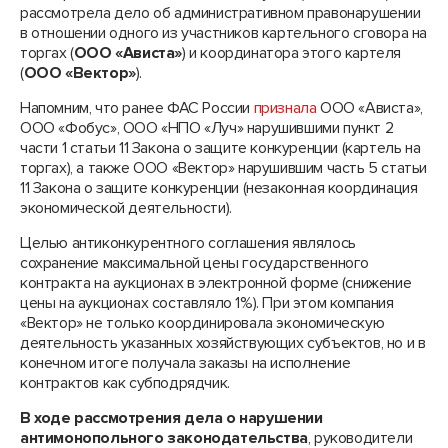
рассмотрела дело об административном правонарушении
в отношении одного из участников картельного сговора на
торгах (
ООО «Ависта»
) и координатора этого картеля
(
ООО «Вектор»
).
Напомним, что ранее ФАС России
признала
ООО «Ависта»,
ООО «Фобус», ООО «НПО «Луч» нарушившими пункт 2
части 1 статьи 11 Закона о защите конкуренции (картель на
торгах), а также ООО «Вектор» нарушившим часть 5 статьи
11 Закона о защите конкуренции (незаконная координация
экономической деятельности).
Целью антиконкурентного соглашения являлось
сохранение максимальной цены государственного
контракта на аукционах в электронной форме (снижение
цены на аукционах составляло 1%). При этом компания
«Вектор» не только координировала экономическую
деятельность указанных хозяйствующих субъектов, но и в
конечном итоге получала заказы на исполнение
контрактов как субподрядчик.
В ходе рассмотрения дела о нарушении
антимонопольного законодательства
, руководители