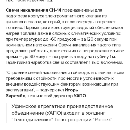
тыс. таких изделий год.
Свечи накаливания СН-14
предназначены для
подогрева корпуса электромагнитного клапана из
цинкового сплава, который, в свою очередь, нагревает
топливо. Параметры и конструкция изделий обеспечивают
нагрев топлива даже в сложных климатических условиях:
при температурах до -60 градусов – за 120 секунд при
номинальном напряжении. Свечи накаливания такого типа
продолжат работать, даже если их на непродолжительное
время – до 30 минут – погрузить в воду на глубину 1 м.
Гарантийная наработка свечи составляет 1 тыс. включений.
"Строение свечей накаливания этой модели отвечает всем
требованиям к стойкости, прочности и устойчивости к
внешним воздействующим факторам, возникающим при
эксплуатации", – подчеркнул
Игорь
Зарембо,
технический директор
УАПО
.
Уфимское агрегатное производственное
объединение (УАПО) входит в холдинг
"Технодинамика" Госкорпорации "Ростех".