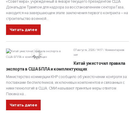
«Совет мира», учрежденный в январе текущего президентом США
Дональдом Трампом для надзора за восстановлением сектора Газа,
находится на завершающем этапе заключения первого контракта – на
строительство военной...
Читать далее
07 августа, 2026 / 14:17
Комментариев
нет
Китай ужесточил правила
экспорта в США БПЛА и комплектующих
Министерство коммерции КНР сообщило об ужесточении контроля за
поставками беспилотников, их ключевых компонентов и связанных с
ними технологий в США. СМИ называют принятые меры ответом
Пекина на...
Читать далее