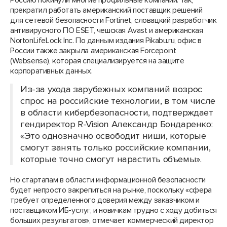
Россию покинули многие профильные компании. Так,
прекратил работать американский поставщик решений
для сетевой безопасности Fortinet, словацкий разработчик
антивирусного ПО ESET, чешская Avast и американская
NortonLifeLock Inc. По данным издания Pikabu.ru, офис в
России также закрыла американская Forcepoint
(Websense), которая специализируется на защите
корпоративных данных.
Из-за ухода зарубежных компаний возрос
спрос на российские технологии, в том числе
в области кибербезопасности, подтверждает
гендиректор R-Vision Александр Бондаренко:
«Это однозначно освободит ниши, которые
смогут занять только российские компании,
которые точно смогут нарастить объемы».
Но стартапам в области информационной безопасности
будет непросто закрепиться на рынке, поскольку «сфера
требует определенного доверия между заказчиком и
поставщиком ИБ-услуг, и новичкам трудно с ходу добиться
больших результатов», отмечает коммерческий директор