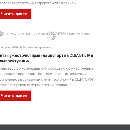
ервого контракта – на строительство военной...
Читать далее
 августа, 2026 / 14:17
Комментариев нет
итай ужесточил правила экспорта в США БПЛА и
омплектующих
инистерство коммерции КНР сообщило об ужесточении
онтроля за поставками беспилотников, их ключевых
омпонентов и связанных с ними технологий в США. СМИ
азывают принятые меры ответом Пекина на...
Читать далее