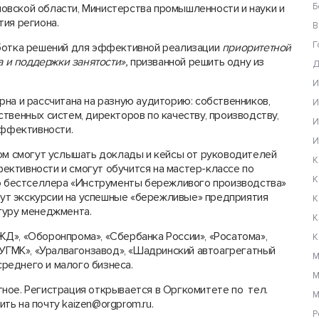
Б
овской области, Министерства промышленности и науки и
ия региона.
В
Г
аботка решений для эффективной реализации
приоритетной
и поддержки занятости»,
призванной решить одну из
Д
И
на и рассчитана на разную аудиторию: собственников,
И
твенных систем, директоров по качеству, производству,
И
эффективности.
И
ром смогут услышать доклады и кейсы от руководителей
К
ктивности и смогут обучится на мастер-классе по
К
го бестселлера «Инструменты бережливого производства»
ут экскурсии на успешные «бережливые» предприятия
К
гуру менеджмента.
К
Д», «Оборонпрома», «Сбербанка России», «Росатома»,
К
«УГМК», «Уралвагонзавод», «Шадринский автоагрегатный
М
среднего и малого бизнеса.
М
ное. Регистрация открывается в Оргкомитете по тел.
М
ить на почту kaizen@orgprom.ru.
Р