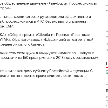
ое общественное движение «Лин-форум. Профессионалы
С
гпром».
С
астников, среди которых руководители эффективных и
Т
ей, профессионалов в РПС, бережливого управления,
Т
ких СМИ.
Ф
Д», «Оборонпрома», «Сбербанка России», «Росатома»,
Ф
«УГМК», «Уралвагонзавод», «Шадринский автоагрегатный
среднего и малого бизнеса.
Ц
Э
одительности труда и поддержка занятости»
– запуск и
дерации и на 150 предприятиях в 2018 году с расширением
ижением по каждому субъекту Российской Федерации. С
оприятия по повышению производительности должны
07
П
«
С
с