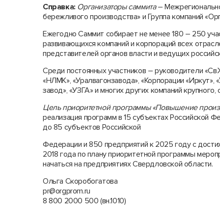
Справка:
Организаторы саммита
– Межрегиональн
бережливого производства» и Группа компаний «Ор
Ежегодно Саммит собирает не менее 180 – 250 уч
развивающихся компаний и корпораций всех отрасл
представителей органов власти и ведущих российс
Среди постоянных участников – руководители «СвЖ
«НЛМК», «Уралвагонзавода», «Корпорации «Иркут», 
завод», «УЗГА» и многих других компаний крупного, 
Цель приоритетной программы
«Повышение произв
реализация программ в 15 субъектах Российской Фе
до 85 субъектов Российской
Федерации и 850 предприятий к 2025 году с дост
2018 года по плану приоритетной программы мер
начаться на предприятиях Свердловской области.
Ольга Скоробогатова
pr@orgprom.ru
8 800 2000 500 (вн.1010)