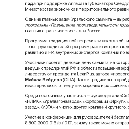
года
при поддержке Аппарата Губернатора Свердл
Министерства экономики и территориального развит
Одна из главных задач Уральского саммита – выр
программы «Повышение производительности труда 
главных стратегических задач России.
Программа традиционной встречи как никогда обшир
топов, руководителей программ развития производс
развитию и HR, внутренних экспертов компаний по 
Участники посетят деловой день саммита, на кото
ведущих предприятий РФ в области повышения эффе
лидерству от президента LeanPlus, автора мирово
Майкла Вейдера
(США). Также традиционно пройд
имастер-классы от ведущих мировых и российских 
Среди постоянных участников – руководители «СвЖ
«НЛМК», «Уралвагонзавода», «Корпорации «Иркут», 
завод», «УЗГА» и многих других компаний крупного, 
Участие в конференции для руководителей бесплат
8 800 2000 915 (вн.1010), заявку также можно отправ