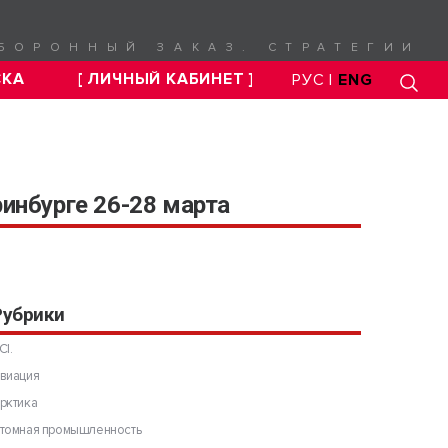
БОРОННЫЙ ЗАКАЗ. СТРАТЕГИИ
СКА
[ ЛИЧНЫЙ КАБИНЕТ ]
РУС |
ENG
инбурге 26-28 марта
Рубрики
CI.
виация
рктика
томная промышленность