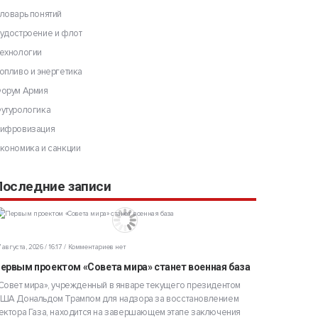
ловарь понятий
удостроение и флот
ехнологии
опливо и энергетика
орум Армия
утурологика
ифровизация
кономика и санкции
Последние записи
 августа, 2026 / 16:17
Комментариев нет
ервым проектом «Совета мира» станет военная база
Совет мира», учрежденный в январе текущего президентом
ША Дональдом Трампом для надзора за восстановлением
ектора Газа, находится на завершающем этапе заключения