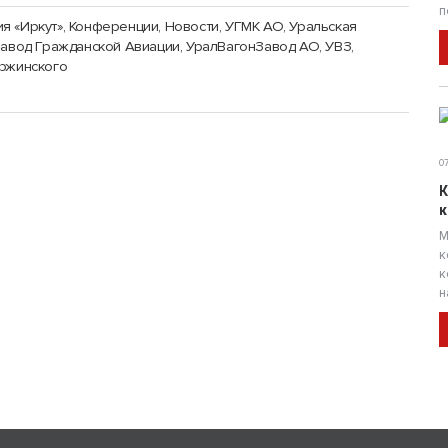
п
я «Иркут»
,
Конференции
,
Новости
,
УГМК АО, Уральская
Завод Гражданской Авиации
,
УралВагонЗавод АО, УВЗ,
ержинского
07
К
к
М
к
к
н