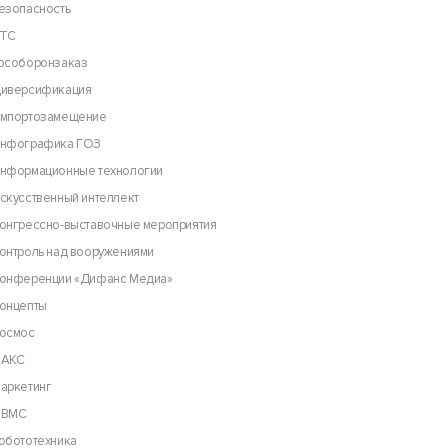
езопасность
ТС
особоронзаказ
иверсификация
мпортозамещение
нфографика ГОЗ
нформационные технологии
скусственный интеллект
онгрессно-выставочные мероприятия
онтроль над вооружениями
онференции «Дифанс Медиа»
онцепты
осмос
АКС
аркетинг
ВМС
обототехника