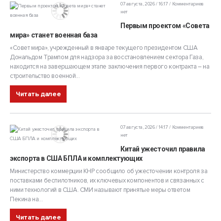
07 августа, 2026 / 16:17
Комментариев
нет
Первым проектом «Совета
мира» станет военная база
«Совет мира», учрежденный в январе текущего президентом США
Дональдом Трампом для надзора за восстановлением сектора Газа,
находится на завершающем этапе заключения первого контракта – на
строительство военной...
Читать далее
07 августа, 2026 / 14:17
Комментариев
нет
Китай ужесточил правила
экспорта в США БПЛА и комплектующих
Министерство коммерции КНР сообщило об ужесточении контроля за
поставками беспилотников, их ключевых компонентов и связанных с
ними технологий в США. СМИ называют принятые меры ответом
Пекина на...
Читать далее