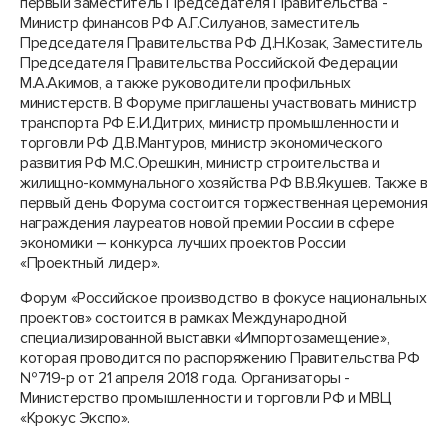
первый заместитель Председателя Правительства -
Министр финансов РФ А.Г.Силуанов, заместитель
Председателя Правительства РФ Д.Н.Козак, Заместитель
Председателя Правительства Российской Федерации
М.А.Акимов, а также руководители профильных
министерств. В Форуме приглашены участвовать министр
транспорта РФ Е.И.Дитрих, министр промышленности и
торговли РФ Д.В.Мантуров, министр экономического
развития РФ М.С.Орешкин, министр строительства и
жилищно-коммунального хозяйства РФ В.В.Якушев. Также в
первый день Форума состоится торжественная церемония
награждения лауреатов новой премии России в сфере
экономики – конкурса лучших проектов России
«Проектный лидер».
Форум «Российское производство в фокусе национальных
проектов» состоится в рамках Международной
специализированной выставки «Импортозамещение»,
которая проводится по распоряжению Правительства РФ
№719-р от 21 апреля 2018 года. Организаторы -
Министерство промышленности и торговли РФ и МВЦ
«Крокус Экспо».