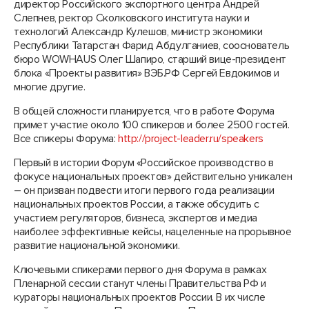
директор Российского экспортного центра Андрей
Слепнев, ректор Сколковского института науки и
технологий Александр Кулешов, министр экономики
Республики Татарстан Фарид Абдулганиев, сооснователь
бюро WOWHAUS Олег Шапиро, старший вице-президент
блока «Проекты развития» ВЭБ.РФ Сергей Евдокимов и
многие другие.
В общей сложности планируется, что в работе Форума
примет участие около 100 спикеров и более 2500 гостей.
Все спикеры Форума:
http://project-leader.ru/speakers
Первый в истории Форум «Российское производство в
фокусе национальных проектов» действительно уникален
– он призван подвести итоги первого года реализации
национальных проектов России, а также обсудить с
участием регуляторов, бизнеса, экспертов и медиа
наиболее эффективные кейсы, нацеленные на прорывное
развитие национальной экономики.
Ключевыми спикерами первого дня Форума в рамках
Пленарной сессии станут члены Правительства РФ и
кураторы национальных проектов России. В их числе