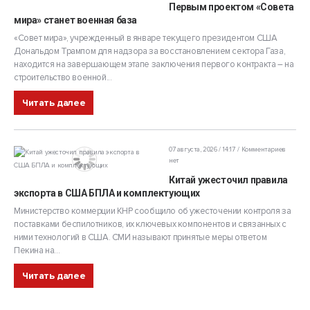
Первым проектом «Совета
мира» станет военная база
«Совет мира», учрежденный в январе текущего президентом США
Дональдом Трампом для надзора за восстановлением сектора Газа,
находится на завершающем этапе заключения первого контракта – на
строительство военной...
Читать далее
07 августа, 2026 / 14:17
Комментариев
нет
Китай ужесточил правила
экспорта в США БПЛА и комплектующих
Министерство коммерции КНР сообщило об ужесточении контроля за
поставками беспилотников, их ключевых компонентов и связанных с
ними технологий в США. СМИ называют принятые меры ответом
Пекина на...
Читать далее