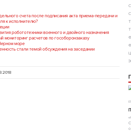
С
С
дельного счета после подписания акта приема-передачи и
ля к исполнителю?
Т
еции
Т
вития робототехники военного и двойного назначения
й мониторинг расчетов по гособоронзаказу
Ф
 Черном море
Ф
енность стали темой обсуждения на заседании
Ц
Э
8.2018
07
П
«
С
с