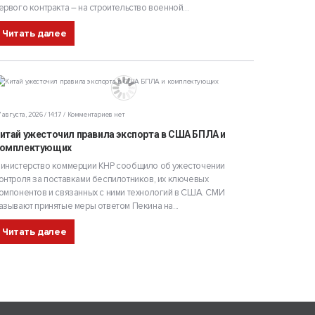
ервого контракта – на строительство военной...
Читать далее
 августа, 2026 / 14:17
Комментариев нет
итай ужесточил правила экспорта в США БПЛА и
омплектующих
инистерство коммерции КНР сообщило об ужесточении
онтроля за поставками беспилотников, их ключевых
омпонентов и связанных с ними технологий в США. СМИ
азывают принятые меры ответом Пекина на...
Читать далее