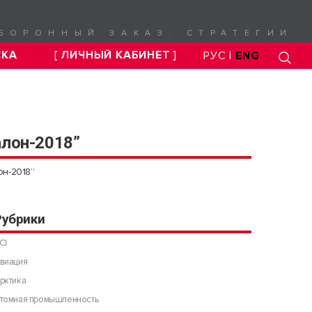
БОРОННЫЙ ЗАКАЗ. СТРАТЕГИИ
СКА
[ ЛИЧНЫЙ КАБИНЕТ ]
РУС |
ENG
алон-2018”
он-2018”
Рубрики
CI.
виация
рктика
томная промышленность