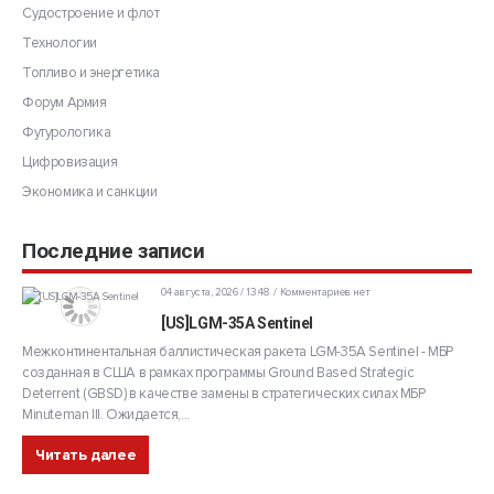
Судостроение и флот
Технологии
Топливо и энергетика
Форум Армия
Футурологика
Цифровизация
Экономика и санкции
Последние записи
04 августа, 2026 / 13:48
Комментариев нет
[US]LGM-35A Sentinel
Межконтинентальная баллистическая ракета LGM-35A Sentinel - МБР
созданная в США в рамках программы Ground Based Strategic
Deterrent (GBSD) в качестве замены в стратегических силах МБР
Minuteman III. Ожидается,...
Читать далее