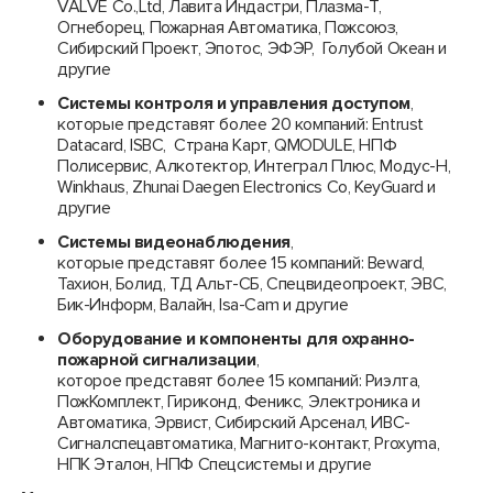
VALVE Co.,Ltd, Лавита Индастри, Плазма-Т,
Огнеборец, Пожарная Автоматика, Пожсоюз,
Сибирский Проект, Эпотос, ЭФЭР, Голубой Океан и
другие
Системы контроля и управления доступом
,
которые представят более 20 компаний: Entrust
Datacard, ISBC, Страна Карт, QMODULE, НПФ
Полисервис, Алкотектор, Интеграл Плюс, Модус-Н,
Winkhaus, Zhunai Daegen Electronics Co, KeyGuard и
другие
Системы видеонаблюдения
,
которые представят более 15 компаний: Beward,
Тахион, Болид, ТД Альт-СБ, Спецвидеопроект, ЭВС,
Бик-Информ, Валайн, Isa-Cam и другие
Оборудование и компоненты для охранно-
пожарной сигнализации
,
которое
представят более 15 компаний: Риэлта,
ПожКомплект, Гириконд, Феникс, Электроника и
Автоматика, Эрвист, Сибирский Арсенал, ИВС-
Сигналспецавтоматика, Магнито-контакт, Proxyma,
НПК Эталон, НПФ Спецсистемы и другие