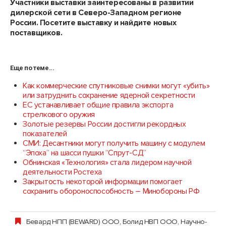
Участники выставки заинтересованы в развитии
дилерской сети в Северо-Западном регионе
России. Посетите выставку и найдите новых
поставщиков.
Еще по теме...
Как коммерческие спутниковые снимки могут «убить»
или затруднить сохранение ядерной секретности
ЕС устанавливает общие правила экспорта
стрелкового оружия
Золотые резервы России достигли рекордных
показателей
СМИ: Десантники могут получить машину с модулем
“Эпоха” на шасси пушки “Спрут-СД”
Обнинская «Технология» стала лидером научной
деятельности Ростеха
Закрытость некоторой информации помогает
сохранить обороноспособность – Минобороны РФ
Бeвард НПП (BEWARD) ООО
,
Болид НВП ООО, Научно-