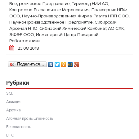
Внедренческое Предприятие
,
Гириконд НИИ АО
,
Конгрессно-Выставочные Мероприятия
,
Полисервис НПФ
ООО, Научно-Производственная Фирма
,
Риэлта НПП ООО,
Научно-Производственное Предприятие
,
Сибирский
Арсенал НПО
,
Сибирский Химический Комбинат, АО СХК
,
ЭФЭР ООО, Инженерный Центр Пожарной
Робототехники
23.08.2018
Поделиться…
Рубрики
SCI.
Авиация
Арктика
Атомная промышленность
Безопасность
ВТС