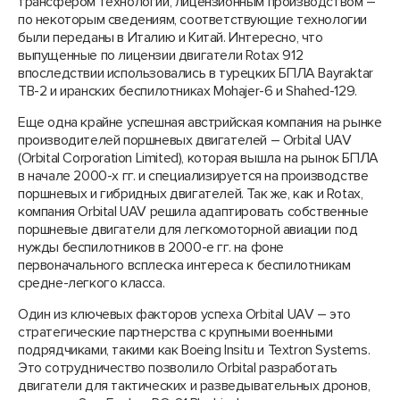
трансфером технологий, лицензионным производством –
по некоторым сведениям, соответствующие технологии
были переданы в Италию и Китай. Интересно, что
выпущенные по лицензии двигатели Rotax 912
впоследствии использовались в турецких БПЛА Bayraktar
TB-2 и иранских беспилотниках Mohajer-6 и Shahed-129.
Еще одна крайне успешная австрийская компания на рынке
производителей поршневых двигателей – Orbital UAV
(Orbital Corporation Limited), которая вышла на рынок БПЛА
в начале 2000-х гг. и специализируется на производстве
поршневых и гибридных двигателей. Так же, как и Rotax,
компания Orbital UAV решила адаптировать собственные
поршневые двигатели для легкомоторной авиации под
нужды беспилотников в 2000-е гг. на фоне
первоначального всплеска интереса к беспилотникам
средне-легкого класса.
Один из ключевых факторов успеха Orbital UAV – это
стратегические партнерства с крупными военными
подрядчиками, такими как Boeing Insitu и Textron Systems.
Это сотрудничество позволило Orbital разработать
двигатели для тактических и разведывательных дронов,