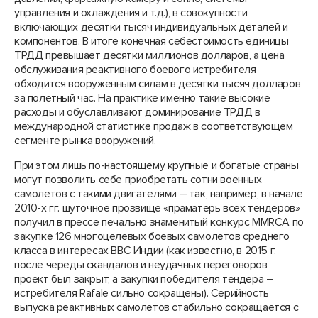
управления и охлаждения и т.д.), в совокупности
включающих десятки тысяч индивидуальных деталей и
компонентов. В итоге конечная себестоимость единицы
ТРДД превышает десятки миллионов долларов, а цена
обслуживания реактивного боевого истребителя
обходится вооруженным силам в десятки тысяч долларов
за полетный час. На практике именно такие высокие
расходы и обуславливают доминирование ТРДД в
международной статистике продаж в соответствующем
сегменте рынка вооружений.
При этом лишь по-настоящему крупные и богатые страны
могут позволить себе приобретать сотни военных
самолетов с такими двигателями – так, например, в начале
2010-х гг. шуточное прозвище «праматерь всех тендеров»
получил в прессе печально знаменитый конкурс MMRCA по
закупке 126 многоцелевых боевых самолетов среднего
класса в интересах ВВС Индии (как известно, в 2015 г.
после череды скандалов и неудачных переговоров
проект был закрыт, а закупки победителя тендера –
истребителя Rafale сильно сокращены). Серийность
выпуска реактивных самолетов стабильно сокращается с