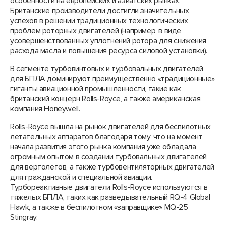
особенности на европейских и азиатских рынках.
Британские производители достигли значительных
успехов в решении традиционных технологических
проблем роторных двигателей (например, в виде
усовершенствованных уплотнений ротора для снижения
расхода масла и повышения ресурса силовой установки).
В сегменте турбовинтовых и турбовальных двигателей
для БПЛА доминируют преимущественно «традиционные»
гиганты авиационной промышленности, такие как
британский концерн Rolls-Royce, а также американская
компания Honeywell.
Rolls-Royce вышла на рынок двигателей для беспилотных
летательных аппаратов благодаря тому, что на момент
начала развития этого рынка компания уже обладала
огромным опытом в создании турбовальных двигателей
для вертолетов, а также турбовентиляторных двигателей
для гражданской и специальной авиации.
Турбореактивные двигатели Rolls-Royce используются в
тяжелых БПЛА, таких как разведывательный RQ-4 Global
Hawk, а также в беспилотном «заправщике» MQ-25
Stingray.