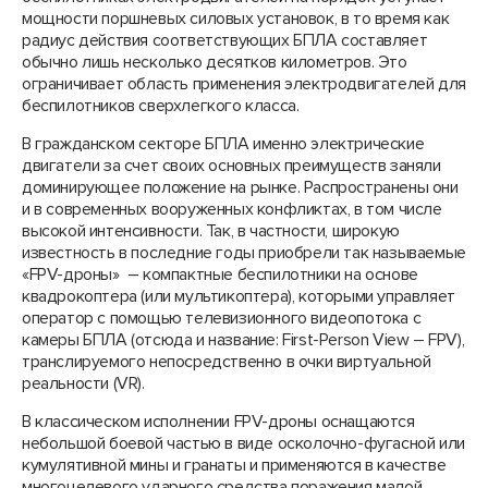
мощности поршневых силовых установок, в то время как
радиус действия соответствующих БПЛА составляет
обычно лишь несколько десятков километров. Это
ограничивает область применения электродвигателей для
беспилотников сверхлегкого класса.
В гражданском секторе БПЛА именно электрические
двигатели за счет своих основных преимуществ заняли
доминирующее положение на рынке. Распространены они
и в современных вооруженных конфликтах, в том числе
высокой интенсивности. Так, в частности, широкую
известность в последние годы приобрели так называемые
«FPV-дроны» – компактные беспилотники на основе
квадрокоптера (или мультикоптера), которыми управляет
оператор с помощью телевизионного видеопотока с
камеры БПЛА (отсюда и название: First-Person View – FPV),
транслируемого непосредственно в очки виртуальной
реальности (VR).
В классическом исполнении FPV-дроны оснащаются
небольшой боевой частью в виде осколочно-фугасной или
кумулятивной мины и гранаты и применяются в качестве
многоцелевого ударного средства поражения малой