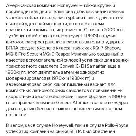
Американская компания Honeywell – также крупный
производитель двигателей, она добилась значительных
успехов в области создания турбовинтовых двигателей
высокой удельной мощности, но в то же время
сравнительно компактных размеров. С начала 2000-х гг.
турбовинтовой двигатель Honeywell TPE331 получил
широкое распространение в разведывательно-ударных
БПЛА среднетяжелого класса, таких как RQ-7 Shadow,
MQ-8 Fire Scout и MQ-9 Reaper. Изначально созданный в
качестве вспомогательной силовой установки для военно-
транспортного самолета Convair C-131 Samaritan еще в
1960-х гг., этот двигатель затем неоднократно
модернизировался (в 1970-х и 1980-х гг.) и
зарекомендовал себя как оптимальный вариант для
компактных легкомоторных самолетов с повышенными
скоростными характеристиками. Таким образом, в 1990-е
гг. он привлек внимание General Atomics в качестве «ядра»
для созданию беспилотников с повышенным высотным
потолком.
В целом, как в случае Honeywell, так и в случае Rolls-Royce
успех этих компаний на рынке БПЛА был обеспечен