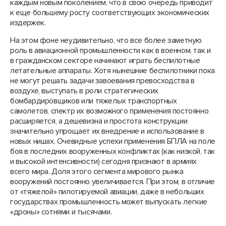
каждым новым поколением, что в свою очередь приводит
к еще большему росту соответствующих экономических
издержек.
На этом фоне неудивительно, что все более заметную
роль в авиационной промышленности как в военном, так и
в гражданском секторе начинают играть беспилотные
летательные аппараты. Хотя нынешние беспилотники пока
не могут решать задачи завоевания превосходства в
воздухе, выступать в роли стратегических
бомбардировщиков или тяжелых транспортных
самолетов, спектр их возможного применения постоянно
расширяется, а дешевизна и простота конструкции
значительно упрощает их внедрение и использование в
новых нишах. Очевидные успехи применения БПЛА на поле
боя в последних вооруженных конфликтах (как низкой, так
и высокой интенсивности) сегодня признают в армиях
всего мира. Доля этого сегмента мирового рынка
вооружений постоянно увеличивается. При этом, в отличие
от «тяжелой» пилотируемой авиации, даже в небольших
государствах промышленность может выпускать легкие
«дроны» сотнями и тысячами.