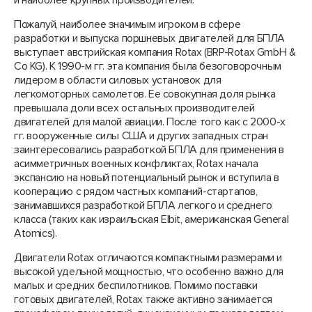
и наиболее крупных производителей.
Пожалуй, наиболее значимым игроком в сфере
разработки и выпуска поршневых двигателей для БПЛА
выступает австрийская компания Rotax (BRP-Rotax GmbH &
Co KG). К 1990-м гг. эта компания была безоговорочным
лидером в области силовых установок для
легкомоторных самолетов. Ее совокупная доля рынка
превышала доли всех остальных производителей
двигателей для малой авиации. После того как с 2000-х
гг. вооруженные силы США и других западных стран
заинтересовались разработкой БПЛА для применения в
асимметричных военных конфликтах, Rotax начала
экспансию на новый потенциальный рынок и вступила в
кооперацию с рядом частных компаний-стартапов,
занимавшихся разработкой БПЛА легкого и среднего
класса (таких как израильская Elbit, американская General
Atomics).
Двигатели Rotax отличаются компактными размерами и
высокой удельной мощностью, что особенно важно для
малых и средних беспилотников. Помимо поставки
готовых двигателей, Rotax также активно занимается