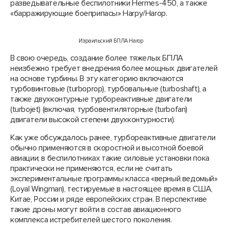
разведывательные беспилотники Hermes-450, а также
«барражирующие боеприпасы» Harpy/Harop.
Израильский БПЛА Harop
В свою очередь, создание более тяжелых БПЛА
неизбежно требует внедрения более мощных двигателей
на основе турбины. В эту категорию включаются
турбовинтовые (turboprop), турбовальные (turboshaft), а
также двухконтурные турбореактивные двигатели
(turbojet) (включая, турбовентиляторные (turbofan)
двигатели высокой степени двухконтурности).
Как уже обсуждалось ранее, турбореактивные двигатели
обычно применяются в скоростной и высотной боевой
авиации; в беспилотниках такие силовые установки пока
практически не применяются, если не считать
экспериментальные программы класса «верный ведомый»
(Loyal Wingman), тестируемые в настоящее время в США,
Китае, России и ряде европейских стран. В перспективе
такие дроны могут войти в состав авиационного
комплекса истребителей шестого поколения.