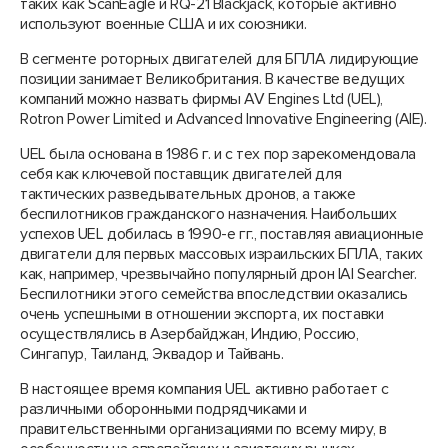
таких как ScanEagle и RQ-21 Blackjack, которые активно
используют военные США и их союзники.
В сегменте роторных двигателей для БПЛА лидирующие
позиции занимает Великобритания. В качестве ведущих
компаний можно назвать фирмы AV Engines Ltd (UEL),
Rotron Power Limited и Advanced Innovative Engineering (AIE).
UEL была основана в 1986 г. и с тех пор зарекомендовала
себя как ключевой поставщик двигателей для
тактических разведывательных дронов, а также
беспилотников гражданского назначения. Наибольших
успехов UEL добилась в 1990-е гг., поставляя авиационные
двигатели для первых массовых израильских БПЛА, таких
как, например, чрезвычайно популярный дрон IAI Searcher.
Беспилотники этого семейства впоследствии оказались
очень успешными в отношении экспорта, их поставки
осуществлялись в Азербайджан, Индию, Россию,
Сингапур, Таиланд, Эквадор и Тайвань.
В настоящее время компания UEL активно работает с
различными оборонными подрядчиками и
правительственными организациями по всему миру, в