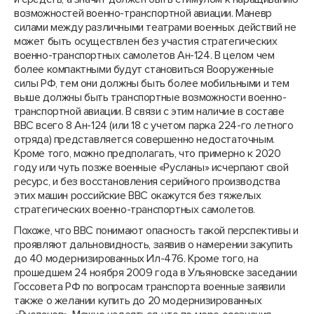
возможностей военно-транспортной авиации. Маневр
силами между различными театрами военных действий не
может быть осуществлен без участия стратегических
военно-транспортных самолетов Ан-124. В целом чем
более компактными будут становиться Вооруженные
силы РФ, тем они должны быть более мобильными и тем
выше должны быть транспортные возможности военно-
транспортной авиации. В связи с этим наличие в составе
ВВС всего 8 Ан-124 (или 18 с учетом парка 224-го летного
отряда) представляется совершенно недостаточным.
Кроме того, можно предполагать, что примерно к 2020
году или чуть позже военные «Русланы» исчерпают свой
ресурс, и без восстановления серийного производства
этих машин российские ВВС окажутся без тяжелых
стратегических военно-транспортных самолетов.
Похоже, что ВВС понимают опасность такой перспективы и
проявляют дальновидность, заявив о намерении закупить
до 40 модернизированных Ил-476. Кроме того, на
прошедшем 24 ноября 2009 года в Ульяновске заседании
Госсовета РФ по вопросам транспорта военные заявили
также о желании купить до 20 модернизированных