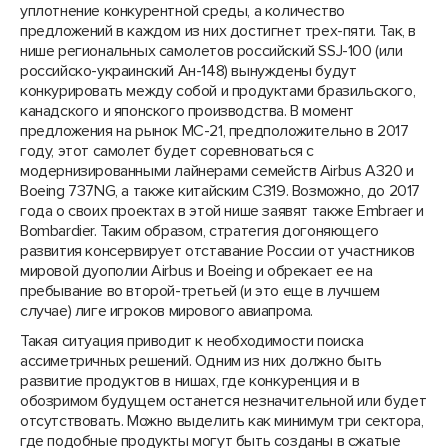
уплотнение конкурентной среды, а количество
предложений в каждом из них достигнет трех-пяти. Так, в
нише региональных самолетов российский SSJ-100 (или
российско-украинский Ан-148) вынуждены будут
конкурировать между собой и продуктами бразильского,
канадского и японского производства. В момент
предложения на рынок МС-21, предположительно в 2017
году, этот самолет будет соревноваться с
модернизированными лайнерами семейств Airbus A320 и
Boeing 737NG, а также китайским С319. Возможно, до 2017
года о своих проектах в этой нише заявят также Embraer и
Bombardier. Таким образом, стратегия догоняющего
развития консервирует отставание России от участников
мировой дуополии Airbus и Boeing и обрекает ее на
пребывание во второй-третьей (и это еще в лучшем
случае) лиге игроков мирового авиапрома.
Такая ситуация приводит к необходимости поиска
ассиметричных решений. Одним из них должно быть
развитие продуктов в нишах, где конкуренция и в
обозримом будущем останется незначительной или будет
отсутствовать. Можно выделить как минимум три сектора,
где подобные продукты могут быть созданы в сжатые