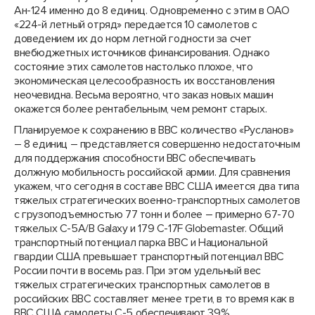
Ан-124 именно до 8 единиц. Одновременно с этим в ОАО
«224-й летный отряд» передается 10 самолетов с
доведением их до норм летной годности за счет
внебюджетных источников финансирования. Однако
состояние этих самолетов настолько плохое, что
экономическая целесообразность их восстановления
неочевидна. Весьма вероятно, что заказ новых машин
окажется более рентабельным, чем ремонт старых.
Планируемое к сохранению в ВВС количество «Русланов»
– 8 единиц – представляется совершенно недостаточным
для поддержания способности ВВС обеспечивать
должную мобильность российской армии. Для сравнения
укажем, что сегодня в составе ВВС США имеется два типа
тяжелых стратегических военно-транспортных самолетов
с грузоподъемностью 77 тонн и более – примерно 67-70
тяжелых С-5А/В Galaxy и 179 С-17F Globemaster. Общий
транспортный потенциал парка ВВС и Национальной
гвардии США превышает транспортный потенциал ВВС
России почти в восемь раз. При этом удельный вес
тяжелых стратегических транспортных самолетов в
российских ВВС составляет менее трети, в то время как в
ВВС США самолеты С-5 обеспечивают 39%