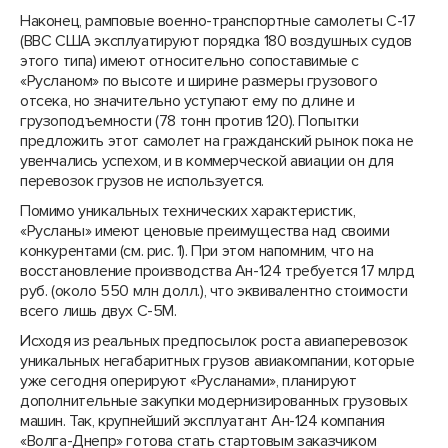
Наконец, рамповые военно-транспортные самолеты С-17
(ВВС США эксплуатируют порядка 180 воздушных судов
этого типа) имеют относительно сопоставимые с
«Русланом» по высоте и ширине размеры грузового
отсека, но значительно уступают ему по длине и
грузоподъемности (78 тонн против 120). Попытки
предложить этот самолет на гражданский рынок пока не
увенчались успехом, и в коммерческой авиации он для
перевозок грузов не используется.
Помимо уникальных технических характеристик,
«Русланы» имеют ценовые преимущества над своими
конкурентами (см. рис. 1). При этом напомним, что на
восстановление производства Ан-124 требуется 17 млрд
руб. (около 550 млн долл.), что эквивалентно стоимости
всего лишь двух С-5М.
Исходя из реальных предпосылок роста авиаперевозок
уникальных негабаритных грузов авиакомпании, которые
уже сегодня оперируют «Русланами», планируют
дополнительные закупки модернизированных грузовых
машин. Так, крупнейший эксплуатант Ан-124 компания
«Волга-Днепр» готова стать стартовым заказчиком