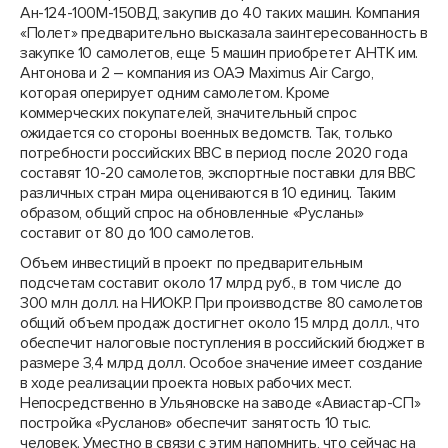
Ан-124-100М-150ВД, закупив до 40 таких машин. Компания
«Полет» предварительно высказала заинтересованность в
закупке 10 самолетов, еще 5 машин приобретет АНТК им.
Антонова и 2 – компания из ОАЭ Maximus Air Cargo,
которая оперирует одним самолетом. Кроме
коммерческих покупателей, значительный спрос
ожидается со стороны военных ведомств. Так, только
потребности российских ВВС в период после 2020 года
составят 10-20 самолетов, экспортные поставки для ВВС
различных стран мира оцениваются в 10 единиц. Таким
образом, общий спрос на обновленные «Русланы»
составит от 80 до 100 самолетов.
Объем инвестиций в проект по предварительным
подсчетам составит около 17 млрд руб., в том числе до
300 млн долл. на НИОКР. При производстве 80 самолетов
общий объем продаж достигнет около 15 млрд долл., что
обеспечит налоговые поступления в российский бюджет в
размере 3,4 млрд долл. Особое значение имеет создание
в ходе реализации проекта новых рабочих мест.
Непосредственно в Ульяновске на заводе «Авиастар-СП»
постройка «Русланов» обеспечит занятость 10 тыс.
человек. Уместно в связи с этим напомнить, что сейчас на