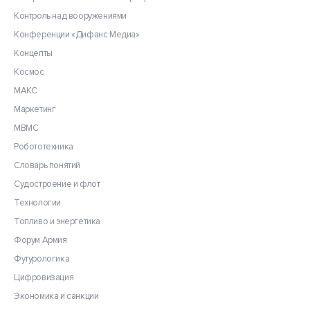
Контроль над вооружениями
Конференции «Дифанс Медиа»
Концепты
Космос
МАКС
Маркетинг
МВМС
Робототехника
Словарь понятий
Судостроение и флот
Технологии
Топливо и энергетика
Форум Армия
Футурологика
Цифровизация
Экономика и санкции