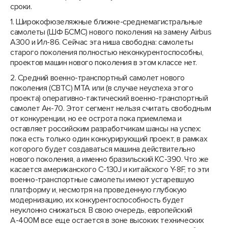
сроки.
1. Широкофюзеляжные ближне-среднемагистральные
самолеты (ШФ БСМС) нового поколения на замену Airbus
A300 и Ил-86. Сейчас эта ниша свободна: самолеты
старого поколения полностью неконкурентоспособны,
проектов машин нового поколения в этом классе нет.
2. Средний военно-транспортный самолет нового
поколения (СВТС) МТА или (в случае неуспеха этого
проекта) оперативно-тактический военно-транспортный
самолет Ан-70. Этот сегмент нельзя считать свободным
от конкуренции, но ее острота пока приемлема и
оставляет российским разработчикам шансы на успех:
пока есть только один конкурирующий проект, в рамках
которого будет создаваться машина действительно
нового поколения, а именно бразильский КС-390. Что же
касается американского C-130J и китайского Y-8F, то эти
военно-транспортные самолеты имеют устаревшую
платформу и, несмотря на проведенную глубокую
модернизацию, их конкурентоспособность будет
неуклонно снижаться. В свою очередь, европейский
А-400М все еще остается в зоне высоких технических