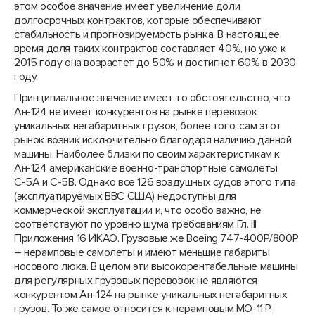
этом особое значение имеет увеличение доли
долгосрочных контрактов, которые обеспечивают
стабильность и прогнозируемость рынка. В настоящее
время доля таких контрактов составляет 40%, но уже к
2015 году она возрастет до 50% и достигнет 60% в 2030
году.
Принципиальное значение имеет то обстоятельство, что
Ан-124 не имеет конкурентов на рынке перевозок
уникальных негабаритных грузов, более того, сам этот
рынок возник исключительно благодаря наличию данной
машины. Наиболее близки по своим характеристикам к
Ан-124 американские военно-транспортные самолеты
С-5А и С-5В. Однако все 126 воздушных судов этого типа
(эксплуатируемых ВВС США) недоступны для
коммерческой эксплуатации и, что особо важно, не
соответствуют по уровню шума требованиям Гл. III
Приложения 16 ИКАО. Грузовые же Boeing 747-400Р/800Р
– нерамповые самолеты и имеют меньшие габариты
носового люка. В целом эти высокорентабельные машины
для регулярных грузовых перевозок не являются
конкурентом Ан-124 на рынке уникальных негабаритных
грузов. То же самое относится к нерамповым МО-11 Р.