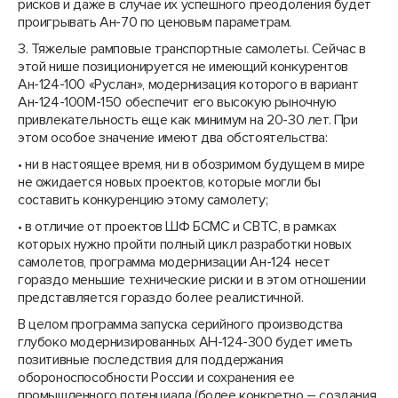
рисков и даже в случае их успешного преодоления будет
проигрывать Ан-70 по ценовым параметрам.
3. Тяжелые рамповые транспортные самолеты. Сейчас в
этой нише позиционируется не имеющий конкурентов
Ан-124-100 «Руслан», модернизация которого в вариант
Ан-124-100М-150 обеспечит его высокую рыночную
привлекательность еще как минимум на 20-30 лет. При
этом особое значение имеют два обстоятельства:
• ни в настоящее время, ни в обозримом будущем в мире
не ожидается новых проектов, которые могли бы
составить конкуренцию этому самолету;
• в отличие от проектов ШФ БСМС и СВТС, в рамках
которых нужно пройти полный цикл разработки новых
самолетов, программа модернизации Ан-124 несет
гораздо меньшие технические риски и в этом отношении
представляется гораздо более реалистичной.
В целом программа запуска серийного производства
глубоко модернизированных АН-124-300 будет иметь
позитивные последствия для поддержания
обороноспособности России и сохранения ее
промышленного потенциала (более конкретно – создания