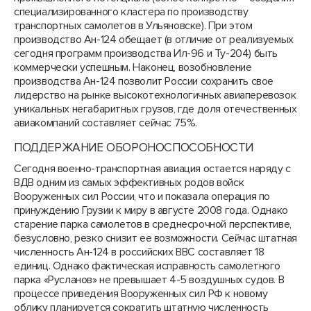
специализированного кластера по производству
транспортных самолетов в Ульяновске). При этом
производство Ан-124 обещает (в отличие от реализуемых
сегодня программ производства Ил-96 и Ту-204) быть
коммерчески успешным. Наконец, возобновление
производства Ан-124 позволит России сохранить свое
лидерство на рынке высокотехнологичных авиаперевозок
уникальных негабаритных грузов, где доля отечественных
авиакомпаний составляет сейчас 75%.
ПОДДЕРЖАНИЕ ОБОРОНОСПОСОБНОСТИ
Сегодня военно-транспортная авиация остается наряду с
ВДВ одним из самых эффективных родов войск
Вооруженных сил России, что и показала операция по
принуждению Грузии к миру в августе 2008 года. Однако
старение парка самолетов в среднесрочной перспективе,
безусловно, резко снизит ее возможности. Сейчас штатная
численность Ан-124 в российских ВВС составляет 18
единиц. Однако фактическая исправность самолетного
парка «Русланов» не превышает 4-5 воздушных судов. В
процессе приведения Вооруженных сил РФ к новому
облику планируется сократить штатную численность