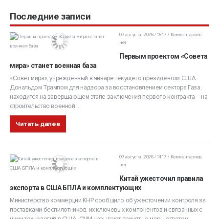
Последние записи
07 августа, 2026 / 16:17
Комментариев
нет
Первым проектом «Совета
мира» станет военная база
«Совет мира», учрежденный в январе текущего президентом США
Дональдом Трампом для надзора за восстановлением сектора Газа,
находится на завершающем этапе заключения первого контракта – на
строительство военной...
Читать далее
07 августа, 2026 / 14:17
Комментариев
нет
Китай ужесточил правила
экспорта в США БПЛА и комплектующих
Министерство коммерции КНР сообщило об ужесточении контроля за
поставками беспилотников, их ключевых компонентов и связанных с
ними технологий в США. СМИ называют принятые меры ответом