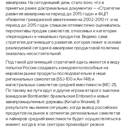
авиапрома. На сегодняшний день стало ясно, что в
принятых ранее доктринальных документах – «Стратегии
развития авиапрома на период до 2015 года» и ФЦП
«Развитие гражданской авиатехники на 2002-2010 гг. и на
период до 2015 года» слишком оптимистично оценивались
перспективы продаж самолетов, относимых к категории
«переходных» и «нишевых» продуктов. Видимо, сама
стратегия догоняющего развития, которая лежит в основе
реализуемой сегодня в авиапроме продуктовой политики,
оказалась несостоятельной.
Под такой догоняющей стратегией здесь имеются в виду
попытки России создавать конкурентоспособные на
мировом рынке продукты последовательно в нише
региональных самолетов (SSJ-100 и Ан-148) и
магистральных самолетов средней вместимости (МС-21).
По такому же пути идут и другие игроки второго эшелона
(канадская Bombardier, бразильская Embraer) и новые
авиапромышленные державы (Китай и Япония). В
результате мы имеем ситуацию, когда вывод российских
продуктов на рынок в сегментах региональных самолетов
и лайнеров средней вместимости будет осуществляться в
момент, когда в этих секторах произойдет резкое