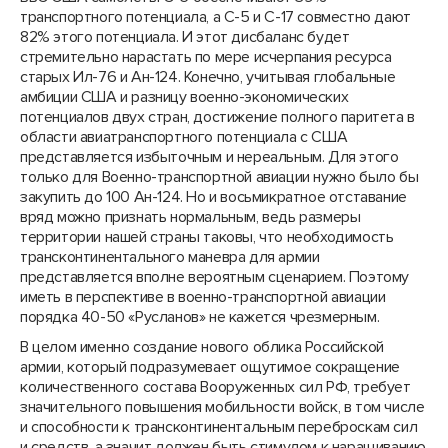
транспортного потенциала, а С-5 и С-17 совместно дают
82% этого потенциала. И этот дисбаланс будет
стремительно нарастать по мере исчерпания ресурса
старых Ил-76 и Ан-124. Конечно, учитывая глобальные
амбиции США и разницу военно-экономических
потенциалов двух стран, достижение полного паритета в
области авиатранспортного потенциала с США
представляется избыточным и нереальным. Для этого
только для Военно-транспортной авиации нужно было бы
закупить до 100 Ан-124. Но и восьмикратное отставание
вряд можно признать нормальным, ведь размеры
территории нашей страны таковы, что необходимость
трансконтинентального маневра для армии
представляется вполне вероятным сценарием. Поэтому
иметь в перспективе в военно-транспортной авиации
порядка 40-50 «Русланов» не кажется чрезмерным.
В целом именно создание нового облика Российской
армии, который подразумевает ощутимое сокращение
количественного состава Вооруженных сил РФ, требует
значительного повышения мобильности войск, в том числе
и способности к трансконтинентальным переброскам сил
и средств, а значит должен быть стимулом к наращиванию