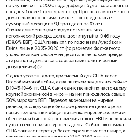
не улучшится – с 2020 года дефицит будет составлять в
среднем более 1 трлн долл. в год. Прогноз самого Белого
дома ненамного оптимистичнее – он предполагает
суммарный дефицит в 9,1 трлн долл. за 10 лет.
Справедливости ради следует отметить, что
исторический рекорд долга, достигнутый в 1946 году
(108,6% ВВП), США превысят, по подсчетам Ауэрбаха и
Гэйла, лишь в 2025-2026 гг. (по расчетам бюджетного
управления конгресса – на десятилетие позже, правда,
эти расчеты делаются с серьезными политическими
допущениями) (12).
Однако уровень долга, приемлемый для США после
Второй мировой войны, едва ли приемлем для них сейчас.
В 1945-1946 гг. США были единственной по настоящему
крупной экономикой в мире – на них приходилось свыше
50% мирового ВВП. Перевод экономики на мирные
рельсы, последующее быстрое развитие целого ряда
новых технологий и общая динамика мировой экономики
обеспечили быстрый рост американского ВВП и позволили
существенно снизить уровень долга. Сейчас экономика
США занимает гораздо более скромное место в мире, а