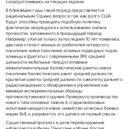
сосредоточившись на текущих задачах.
В ближайшие годы такой подход представляется
рациональным. Однако вопрос в том, как долго США
будут способны проводить подобную политику,
фактически сводящуюся к использованию «запаса
прочности», заложенного в предыдущий период.
Например, у Китая только за последние 10 лет появились:
два типа отечест-венных истребителей четвертого
поколения; новое поколение атомных подводных лодок;
эсминцы и фрегаты с современными ЗРК средней
дальности; мобильные твердотопливные
межконтинентальные баллистические ракеты; новое
поколение баллистических ракет средней дальности;
крылатые ракеты средней дальности; самолеты дальнего
радиолокационного обнаружения и управления; как
минимум экспериментальные образцы
противоспутникового оружия. Развернуто производство
нового типа основных танков, в стадии войсковых
испытаний находится новое семейство колесных боевых
машин 8х8, и, разумеется, это далеко не полный список.
Существенный прогресс в деле перевооружения
наблюдается в Индии, Пакистане и Иране. Россия,