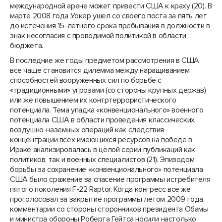
международной арене может привести США к краху (20). В
марте 2008 года Уокер ушел со своего поста за пять лет
до истечения 15-летнего срока пребывания в должности в
знак несогласия с проводимой политикой в области
бюджета.
В последние же годы предметом рассмотрения в США
все чаще становится дилемма между наращиванием
способностей вооруженных сил по борьбе с
«традиционными» угрозами (со стороны крупных держав)
или же повышением их контртеррористического
потенциала. Тема упадка «конвенционального» военного
потенциала США в области проведения классических
воздушно-наземных операций как следствия
концентрации всех имеющихся ресурсов на победе в
Ираке анализировалась в целой серии публикаций как
политиков, так и военных специалистов (21). Эпизодом
борьбы за сохранение «конвенционального» потенциала
США было сражение за спасение программы истребителя
пятого поколения F-22 Raрtоr. Когда конгресс все же
проголосовал за закрытие программы летом 2009 года,
комментарии со стороны сторонников президента Обамы
и министра обороны Роберта Гейтса носили настолько