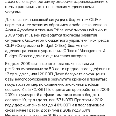
дорогостоящую программу реформы здравоохранения с
целью расширить охват населения медицинскими
услугами.
Для описания нынешней ситуации с бюджетом США и
перспектив ее развития обратимся к работе экономистов
Алана Ауэрбаха и Уильяма Гэйла, опубликованной в июне
2009 году (11). В ней приводятся прогнозы развития
ситуации с бюджетом бюджетного управления конгресса
США (Congressional Budget Office), бюджетно-
административного управления (Office of Management &
Budget) Белого дома и оценки самих авторов.
Бюджет 2009 финансового года является самым
разбалансированным за 50 лет и предполагает дефицит в
1,7 трлн долл., или 12% ВВП. Даже без учета сокращения
базы налогообложения в результате кризиса и принятых
государством мер по оживлению экономики дефицит
составил бы 5,7% ВВП. По оценке авторов работы, в 2009-
2019 гг. суммарный дефицит американского бюджета
составит 10,1 трлн долл., или 5,7% ВВП. При этом к 2012
году дефицит снизится до 4,8% ВВП, а в последующем
снова начнет расти, достигнув к 2019 году 6,4%.
Интересно, что и после 2019 года ситуация кардинально