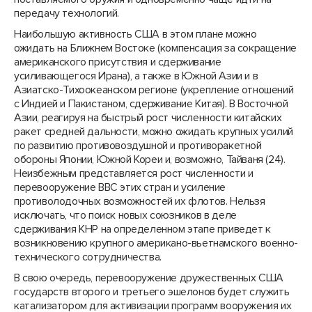
передачу технологий.
Наибольшую активность США в этом плане можно
ожидать на Ближнем Востоке (компенсация за сокращение
американского присутствия и сдерживание
усиливающегося Ирана), а также в Южной Азии и в
Азиатско-Тихоокеанском регионе (укрепление отношений
с Индией и Пакистаном, сдерживание Китая). В Восточной
Азии, реагируя на быстрый рост численности китайских
ракет средней дальности, можно ожидать крупных усилий
по развитию противовоздушной и противоракетной
обороны Японии, Южной Кореи и, возможно, Тайваня (24).
Неизбежным представляется рост численности и
перевооружение ВВС этих стран и усиление
противолодочных возможностей их флотов. Нельзя
исключать, что поиск новых союзников в деле
сдерживания КНР на определенном этапе приведет к
возникновению крупного американо-вьетнамского военно-
технического сотрудничества.
В свою очередь, перевооружение дружественных США
государств второго и третьего эшелонов будет служить
катализатором для активизации программ вооружения их