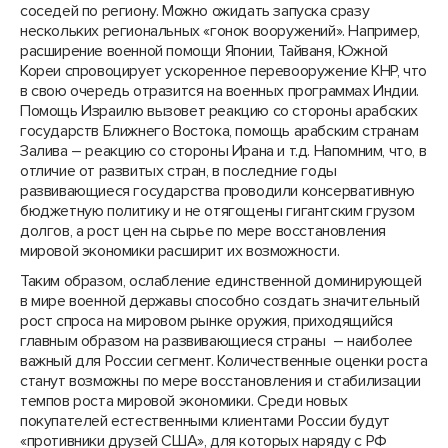
соседей по региону. Можно ожидать запуска сразу
нескольких региональных «гонок вооружений». Например,
расширение военной помощи Японии, Тайваня, Южной
Кореи спровоцирует ускоренное перевооружение КНР, что
в свою очередь отразится на военных программах Индии.
Помощь Израилю вызовет реакцию со стороны арабских
государств Ближнего Востока, помощь арабским странам
Залива – реакцию со стороны Ирана и т.д. Напомним, что, в
отличие от развитых стран, в последние годы
развивающиеся государства проводили консервативную
бюджетную политику и не отягощены гигантским грузом
долгов, а рост цен на сырье по мере восстановления
мировой экономики расширит их возможности.
Таким образом, ослабление единственной доминирующей
в мире военной державы способно создать значительный
рост спроса на мировом рынке оружия, приходящийся
главным образом на развивающиеся страны – наиболее
важный для России сегмент. Количественные оценки роста
станут возможны по мере восстановления и стабилизации
темпов роста мировой экономики. Среди новых
покупателей естественными клиентами России будут
«противники друзей США», для которых наряду с РФ