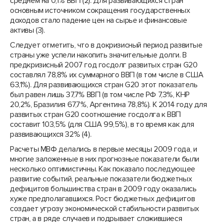
среднем на 0,1% ВВП (2). Для развивающихся стран
основным источником сокращения государственных
доходов стало падение цен на сырье и финансовые
активы (3).
Следует отметить, что в докризисный период развитые
страны уже успели накопить значительные долги. В
предкризисный 2007 год госдолг развитых стран G20
составлял 78,8% их суммарного ВВП (в том числе в США
63,1%). Для развивающихся стран G20 этот показатель
был равен лишь 37,7% ВВП (в том числе РФ 7,3%, КНР
20,2%, Бразилия 67,7%, Аргентина 78,8%). К 2014 году для
развитых стран G20 соотношение госдолга к ВВП
составит 103,5% (для США 99,5%), в то время как для
развивающихся 32% (4).
Расчеты МВФ делались в первые месяцы 2009 года, и
многие заложенные в них прогнозные показатели были
несколько оптимистичны. Как показало последующее
развитие событий, реальные показатели бюджетных
дефицитов большинства стран в 2009 году оказались
хуже предполагавшихся. Рост бюджетных дефицитов
создает угрозу экономической стабильности развитых
стран, а в ряде случаев и подрывает сложившиеся