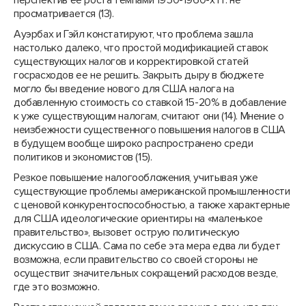
перспектив ее роста темпами 1950-1960-х гг. не
просматривается (13).
Ауэрбах и Гэйл констатируют, что проблема зашла
настолько далеко, что простой модификацией ставок
существующих налогов и корректировкой статей
госрасходов ее не решить. Закрыть дыру в бюджете
могло бы введение нового для США налога на
добавленную стоимость со ставкой 15-20% в добавление
к уже существующим налогам, считают они (14). Мнение о
неизбежности существенного повышения налогов в США
в будущем вообще широко распространено среди
политиков и экономистов (15).
Резкое повышение налогообложения, учитывая уже
существующие проблемы американской промышленности
с ценовой конкурентоспособностью, а также характерные
для США идеологические ориентиры на «маленькое
правительство», вызовет острую политическую
дискуссию в США. Сама по себе эта мера едва ли будет
возможна, если правительство со своей стороны не
осуществит значительных сокращений расходов везде,
где это возможно.