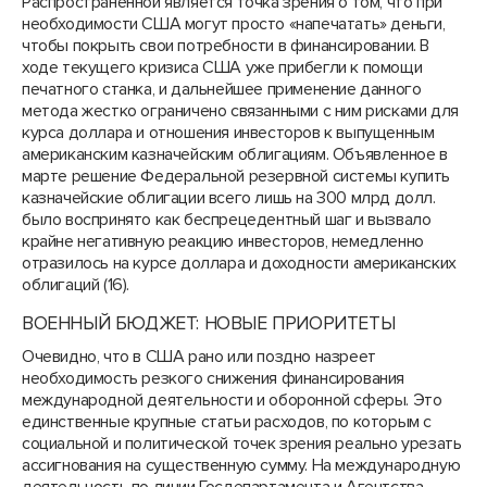
Распространенной является точка зрения о том, что при
необходимости США могут просто «напечатать» деньги,
чтобы покрыть свои потребности в финансировании. В
ходе текущего кризиса США уже прибегли к помощи
печатного станка, и дальнейшее применение данного
метода жестко ограничено связанными с ним рисками для
курса доллара и отношения инвесторов к выпущенным
американским казначейским облигациям. Объявленное в
марте решение Федеральной резервной системы купить
казначейские облигации всего лишь на 300 млрд долл.
было воспринято как беспрецедентный шаг и вызвало
крайне негативную реакцию инвесторов, немедленно
отразилось на курсе доллара и доходности американских
облигаций (16).
ВОЕННЫЙ БЮДЖЕТ: НОВЫЕ ПРИОРИТЕТЫ
Очевидно, что в США рано или поздно назреет
необходимость резкого снижения финансирования
международной деятельности и оборонной сферы. Это
единственные крупные статьи расходов, по которым с
социальной и политической точек зрения реально урезать
ассигнования на существенную сумму. На международную