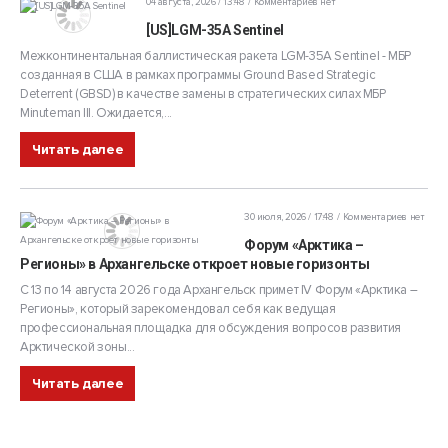
04 августа, 2026 / 13:48
Комментариев нет
[US]LGM-35A Sentinel
Межконтинентальная баллистическая ракета LGM-35A Sentinel - МБР
созданная в США в рамках программы Ground Based Strategic
Deterrent (GBSD) в качестве замены в стратегических силах МБР
Minuteman III. Ожидается,...
Читать далее
30 июля, 2026 / 17:48
Комментариев нет
Форум «Арктика –
Регионы» в Архангельске откроет новые горизонты
С 13 по 14 августа 2026 года Архангельск примет IV Форум «Арктика –
Регионы», который зарекомендовал себя как ведущая
профессиональная площадка для обсуждения вопросов развития
Арктической зоны...
Читать далее