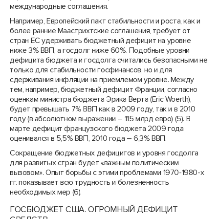
международные соглашения.
Например, Европейский пакт стабильности и роста, как и
более ранние Маастрихтские соглашения, требует от
стран ЕС удерживать бюджетный дефицит на уровне
ниже 3% ВВП, а госдолг ниже 60%. Подобные уровни
дефицита бюджета и госдолга считались безопасными не
только для стабильности госфинансов, но и для
сдерживания инфляции на приемлемом уровне. Между
тем, например, бюджетный дефицит Франции, согласно
оценкам министра бюджета Эрика Верта (Eric Woerth),
будет превышать 7% ВВП как в 2009 году, так и в 2010
году (в абсолютном выражении – 115 млрд евро) (5). В
марте дефицит французского бюджета 2009 года
оценивался в 5,5% ВВП, 2010 года – 6,3% ВВП.
Сокращение бюджетных дефицитов и уровня госдолга
для развитых стран будет «важным политическим
вызовом». Опыт борьбы с этими проблемами 1970-1980-х
гг. показывает всю трудность и болезненность
необходимых мер (6).
ГОСБЮДЖЕТ США. ОГРОМНЫЙ ДЕФИЦИТ