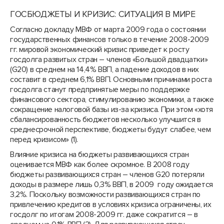
ГОСБЮДЖЕТЫ И КРИЗИС: СИТУАЦИЯ В МИРЕ
Согласно докладу МВФ от марта 2009 года о состоянии
государственных финансов только в течение 2008-2009
гг. мировой экономический кризис приведет к росту
госдолга развитых стран – членов «Большой двадцатки»
(G20) в среднем на 14,4% ВВП, а падение доходов в них
составит в среднем 6,1% ВВП. Основными причинами роста
госдолга станут предпринятые меры по поддержке
финансового сектора, стимулированию экономики, а также
сокращение налоговой базы из-за кризиса. При этом «хотя
сбалансированность бюджетов несколько улучшится в
среднесрочной перспективе, бюджеты будут слабее, чем
перед кризисом» (1).
Влияние кризиса на бюджеты развивающихся стран
оценивается МВФ как более скромное. В 2008 году
бюджеты развивающихся стран – членов G20 потеряли
доходы в размере лишь 0,3% ВВП, в 2009 году ожидается
3,2%. Поскольку возможности развивающихся стран по
привлечению кредитов в условиях кризиса ограничены, их
госдолг по итогам 2008-2009 гг. даже сократится – в