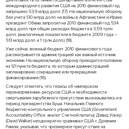
деятельность по линии Госдепартамента и Агентства
международного развития США на 2010 финансовый год
запрошено 53,9 млрд долл. (17). На национальную оборону,
без учета 130 млрд долл. на войны в Афганистане и Ираке,
президент Обама запросил на 2010 финансовый год 534
млрд долл. при общих расходах бюджета в 3,59 трлн
долл. (аналогичные показатели в бюджете 2009 года –
513 млрд долл. и 1 трлн долл.) (18).
Уже сейчас военный бюджет 2010 финансового года
рассматривается администрацией как важный источник
экономии. На национальную оборону приходится половина
из 121 пункта бюджета, по которым администрацией
запланировано сокращение или прекращение
финансирования (19).
Следует отметить, что тезисы об «имперском
перенапряжении» ресурсов США и необходимости
свертывания зарубежного присутствия высказывались и в
период президентства Буша. Начальник Главного
бюджетно-контрольного управления США (Government
Accountability Office, аналог Счетной палаты) Дэвид Уокер
(David Walker) неоднократно сравнивал США с Древним
Римом, указывая, что чрезмерное присут-ствие на