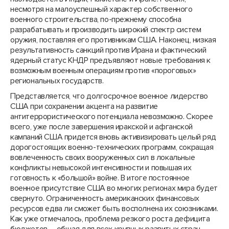
несмотря на малоуспешный характер собственного
военного строительства, по-прежнему способна
разрабатывать и производить широкий спектр систем
оружия, поставляя его противникам США. Наконец, низкая
результативность санкций против Ирана и фактический
ядерный статус КНДР предъявляют новые требования к
возможным военным операциям против «пороговых»
региональных государств.
Представляется, что долгосрочное военное лидерство
США при сохранении акцента на развитие
антитеррористического потенциала невозможно. Скорее
всего, уже после завершения иракской и афганской
кампаний США придется вновь активизировать целый ряд
дорогостоящих военно-технических программ, сокращая
вовлеченность своих вооруженных сил в локальные
конфликты невысокой интенсивности и повышая их
готовность к «большой» войне. В итоге постоянное
военное присутствие США во многих регионах мира будет
свернуто. Ограниченность американских финансовых
ресурсов едва ли сможет быть восполнена их союзниками.
Как уже отмечалось, проблема резкого роста дефицита