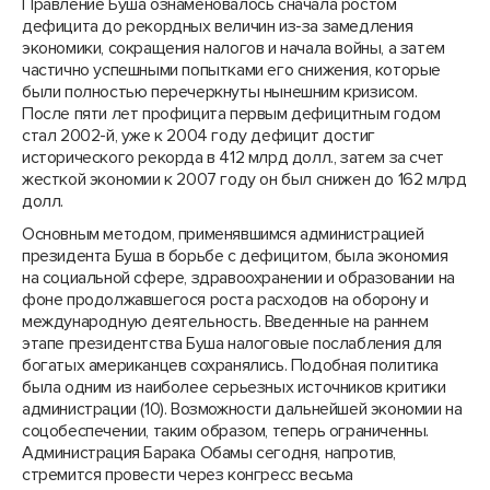
Правление Буша ознаменовалось сначала ростом
дефицита до рекордных величин из-за замедления
экономики, сокращения налогов и начала войны, а затем
частично успешными попытками его снижения, которые
были полностью перечеркнуты нынешним кризисом.
После пяти лет профицита первым дефицитным годом
стал 2002-й, уже к 2004 году дефицит достиг
исторического рекорда в 412 млрд долл., затем за счет
жесткой экономии к 2007 году он был снижен до 162 млрд
долл.
Основным методом, применявшимся администрацией
президента Буша в борьбе с дефицитом, была экономия
на социальной сфере, здравоохранении и образовании на
фоне продолжавшегося роста расходов на оборону и
международную деятельность. Введенные на раннем
этапе президентства Буша налоговые послабления для
богатых американцев сохранялись. Подобная политика
была одним из наиболее серьезных источников критики
администрации (10). Возможности дальнейшей экономии на
соцобеспечении, таким образом, теперь ограниченны.
Администрация Барака Обамы сегодня, напротив,
стремится провести через конгресс весьма