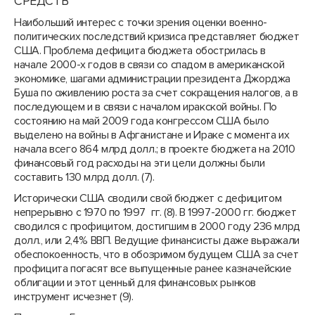
СРЕДСТВ
Наибольший интерес с точки зрения оценки военно-
политических последствий кризиса представляет бюджет
США. Проблема дефицита бюджета обострилась в
начале 2000-х годов в связи со спадом в американской
экономике, шагами администрации президента Джорджа
Буша по оживлению роста за счет сокращения налогов, а в
последующем и в связи с началом иракской войны. По
состоянию на май 2009 года конгрессом США было
выделено на войны в Афганистане и Ираке с момента их
начала всего 864 млрд долл.; в проекте бюджета на 2010
финансовый год расходы на эти цели должны были
составить 130 млрд долл. (7).
Исторически США сводили свой бюджет с дефицитом
непрерывно с 1970 по 1997 гг. (8). В 1997-2000 гг. бюджет
сводился с профицитом, достигшим в 2000 году 236 млрд
долл., или 2,4% ВВП. Ведущие финансисты даже выражали
обеспокоенность, что в обозримом будущем США за счет
профицита погасят все выпущенные ранее казначейские
облигации и этот ценный для финансовых рынков
инструмент исчезнет (9).