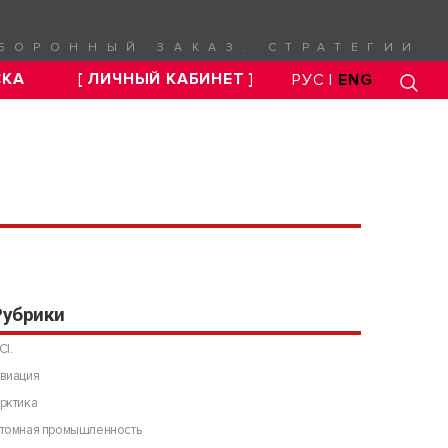
БОРОННЫЙ ЗАКАЗ. СТРАТЕГИИ
СКА
[ ЛИЧНЫЙ КАБИНЕТ ]
РУС |
ENG
Рубрики
CI.
виация
рктика
томная промышленность