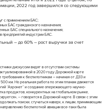
рмации, 2022 год завершился со следующими
уг с применением БАС;
ных БАС гражданского назначения;
нных БАС специального назначения;
в предприятий индустрии БАС.
ьный – до 60% – рост выручки за счет
стники дискуссии видят в отсутствии системы
 актуализированной в 2020 году Дорожной карте
 требования к беспилотникам – начиная от ДЗЗ и
500 км. Но реальная работа по этим планам движется
огий “Аэронет” и создание опережающего научно-
тка продуктов, конкурентных на глобальном рынке,
руется», – говорится в Дорожной карте. В связи с этим
одолжать поиски, стучаться наверх, к лицам, принимающим
направлению беспилотной авиации все-таки была