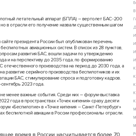
Б
В
илотный летательный аппарат (БПЛА) – вертолет БАС-200
Г
 но в отрасли его получение назвали существенным шагом
Д
И
 сайте президента России был опубликован перечень
И
беспилотных авиационных систем. В список из 28 пунктов,
И
опросам развития БАС, вошли задачи по утверждению
ода и на перспективу до 2035 года, по формированию
И
С отечественного производства на период до 2030 года, а
К
на развитие серийного производства беспилотников и их
К
тации БАС, стимулирование спроса и подготовку кадров.
-сентябрь 2023 года.
К
К
о не менее важные события. Среди них – форум-выставка
022 года в пространствах «Точек кипения» сразу десяти
К
рум «Беспилотие» в «Точке кипения – Санкт-Петербург»
М
ивах беспилотной авиации в России профессионалы отрасли.
М
М
ящее время в России насчитывается более 70
Р