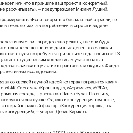
инесет, или что в принципе ваш проект в конкретный,
о не рассчитывать», – предупреждает Михаил Луцкий.
формировать. «Если говорить о беспилотной отрасли, то
не в технологиях, а в потреблении, в спросе и заделе
оллективам стоит определенно решить, где они будут
 что так и не решен вопрос длинных денег, это сложная
лотник с нуля, потребуется три-четыре года, понятное ТЗ
едлагает студенческим коллективам участвовать в
подавать заявки на участие в грантовых конкурсах Фонда
ерспективных исследований.
язан со свежей научной идеей, которая понравится каким-
то «АФК-Система», «Кронштадт», «Аэромакс», «УЗГА»,
раммная среда», – рассказал Павел Булат. По опыту,
ансируются они лучше. Однако и конкуренция там выше,
 это крайне важный фактор. «Конкуренция хороша, она
ь конкуренция!», – уверен Денис Кириков.
варительные итоги 2022 года. В целом, по