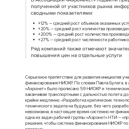
полученной от участников рынка инфо
сводными показателями:
+12% – средний рост объемов оказанных усл
+20% – средний рост количества произведен
+200% – средний рост количества произведе
+27% – средний рост численности работнико
Ряд компаний также отмечают значител
повышения цен на отдельные услуги
Серьезное препятствие для развития инициатив уча
финансирования НИОКР. По словам Павла Булата, в
«Аэронет» было прописано 59 НИОКР и технические
заканчивая транспортными с дальностью полета до 
крайне медленно. «Разработка критических технол
технического задела на будущее, без чего разрабо
невозможна, в настоящее время системно не финанси
одна из задач рабочей группы «Аэронет» НТИ – «пр
решения, чтобы система финансирования НИОКР по 
создана».