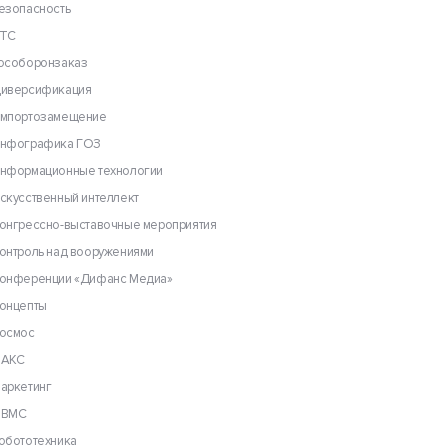
езопасность
ТС
особоронзаказ
иверсификация
мпортозамещение
нфографика ГОЗ
нформационные технологии
скусственный интеллект
онгрессно-выставочные мероприятия
онтроль над вооружениями
онференции «Дифанс Медиа»
онцепты
осмос
АКС
аркетинг
ВМС
обототехника