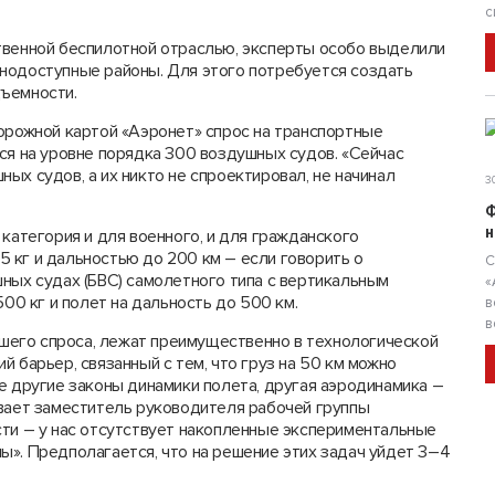
с
твенной беспилотной отраслью, эксперты особо выделили
нодоступные районы. Для этого потребуется создать
дъемности.
Дорожной картой «Аэронет» спрос на транспортные
ся на уровне порядка 300 воздушных судов. «Сейчас
ых судов, а их никто не спроектировал, не начинал
30
Ф
н
 категория и для военного, и для гражданского
 кг и дальностью до 200 км – если говорить о
С
ных судах (БВС) самолетного типа с вертикальным
«
500 кг и полет на дальность до 500 км.
в
в
его спроса, лежат преимущественно в технологической
 барьер, связанный с тем, что груз на 50 км можно
е другие законы динамики полета, другая аэродинамика –
ывает заместитель руководителя рабочей группы
сти – у нас отсутствует накопленные экспериментальные
ы». Предполагается, что на решение этих задач уйдет 3–4