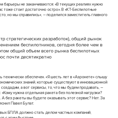
м барьеры не заканчиваются: «В текущих реалиях нужно
с тоже стоит достаточно остро». В «КТ-Беспилотные
то, но мы справились», – поделился заместитель главного
тр стратегических разработок), общий рынок
менением беспилотников, сегодня более чем в
этом общий объем всего рынка беспилотных
рос почти десятикратно
ь технически обеспечен. «Я шесть лет в «Аэронете» слышу
кономических знаний, которые существуют в инновационной
 создадим, а вот сервисы, то, что мы будем продавать, –
: «Кому нужна отдельная ракета без полезной нагрузки?
. А без ракеты вы будете оказывать этот сервис? Нет. За
яснил Павел Булат.
зовых БПЛА должно стать делом частных компаний,
ся с этим быстрее.