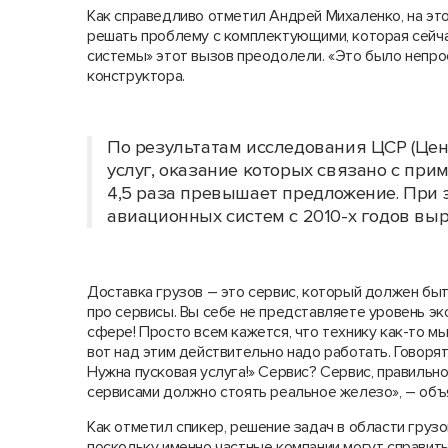
Как справедливо отметил Андрей Михаленко, на это
решать проблему с комплектующими, которая сейча
системы» этот вызов преодолели. «Это было непрос
конструктора.
По результатам исследования ЦСР (Цен
услуг, оказание которых связано с при
4,5 раза превышает предложение. При 
авиационных систем с 2010-х годов вы
Доставка грузов – это сервис, который должен быт
про сервисы. Вы себе не представляете уровень э
сфере! Просто всем кажется, что технику как-то мы
вот над этим действительно надо работать. Говорят
Нужна пусковая услуга!» Сервис? Сервис, правильно
сервисами должно стоять реальное железо», – объ
Как отметил спикер, решение задач в области гру
поскольку именно частные компании могут справить