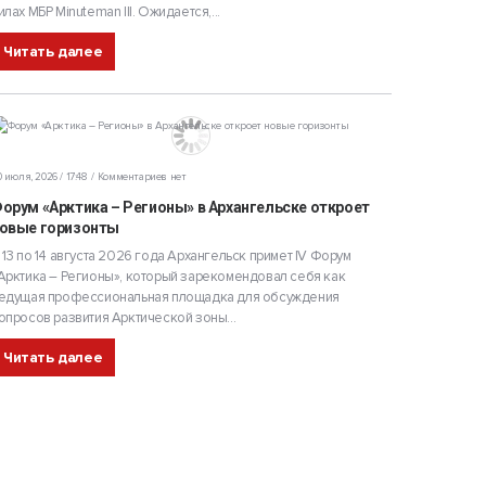
илах МБР Minuteman III. Ожидается,...
Читать далее
 июля, 2026 / 17:48
Комментариев нет
орум «Арктика – Регионы» в Архангельске откроет
овые горизонты
 13 по 14 августа 2026 года Архангельск примет IV Форум
Арктика – Регионы», который зарекомендовал себя как
едущая профессиональная площадка для обсуждения
опросов развития Арктической зоны...
Читать далее