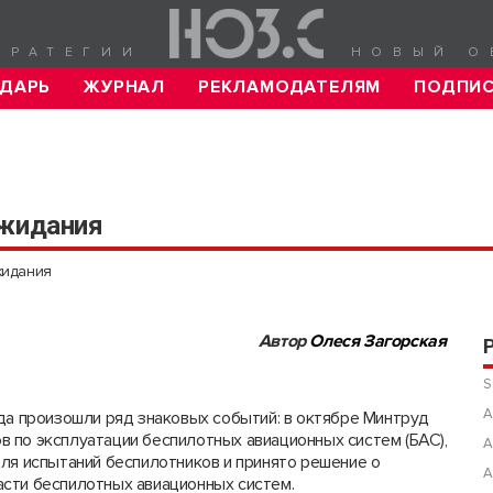
ТРАТЕГИИ
НОВЫЙ О
ДАРЬ
ЖУРНАЛ
РЕКЛАМОДАТЕЛЯМ
ПОДПИ
ожидания
жидания
Автор
Олеся Загорская
S
А
да произошли ряд знаковых событий: в октябре Минтруд
 по эксплуатации беспилотных авиационных систем (БАС),
А
ля испытаний беспилотников и принято решение о
А
сти беспилотных авиационных систем.