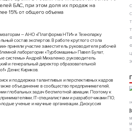
лей БАС, при этом доля их продаж на
С
лее 15% от общего объема
С
Т
Т
анизаторам – АНО «Платформа НТИ» и Технопарку
Ф
ьный состав экспертов. В работе круглого стола
ии» приняли участие заместитель руководителя рабочей
Ф
блемной лаборатории «Турбомашины» Павел Булат,
Ц
ные системы» Андрей Михаленко, руководитель
Э
кий и генеральный директор образовательной
f» Денис Кириков.
оиск и поддержка талантливых и перспективных кадров
 также объединение в сообщество предпринимателей,
нии глобальных задач беспилотной авиации. Поэтому к
принимателями, IT-специалистами и разработчиками ПО,
олодые ученые и научные организации. Дискуссия
04
[
М
М
S