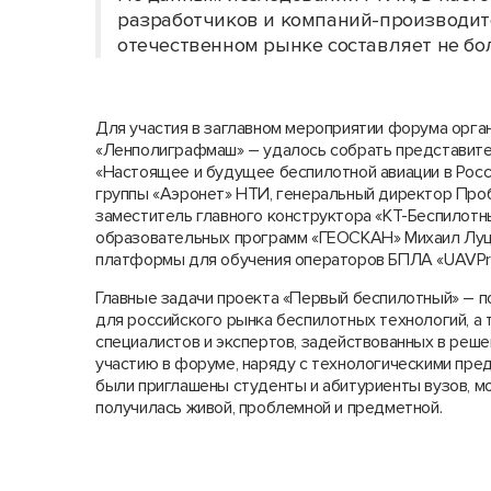
разработчиков и компаний-производите
отечественном рынке составляет не бо
Для участия в заглавном мероприятии форума орг
«Ленполиграфмаш» – удалось собрать представител
«Настоящее и будущее беспилотной авиации в Росс
группы «Аэронет» НТИ, генеральный директор Про
заместитель главного конструктора «КТ-Беспилот
образовательных программ «ГЕОСКАН» Михаил Луц
платформы для обучения операторов БПЛА «UAVPro
Главные задачи проекта «Первый беспилотный» – п
для российского рынка беспилотных технологий, а
специалистов и экспертов, задействованных в реше
участию в форуме, наряду с технологическими пред
были приглашены студенты и абитуриенты вузов, м
получилась живой, проблемной и предметной.