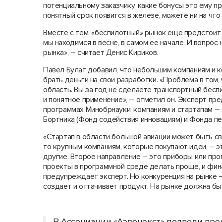
потенциальному заказчику, какие бонусы это ему пр
понятный срок появится в железе, можете ни на чт
Вместе с тем, «беспилотный» рынок еще предстоит 
мы находимся в весне, в самом ее начале. И вопрос 
рынка», – считает Денис Кириков.
Павел Булат добавил, что небольшим компаниям и к
брать деньги на свои разработки. «Проблема в том,
область. Вы за год не сделаете транспортный беспи
и понятное применение», – отметил он. Эксперт пр
программах Минобрнауки, компаниям и стартапам – 
Бортника (Фонд содействия инновациям) и Фонда п
«Стартап в области большой авиации может быть св
то крупным компаниям, которые покупают идеи, – э
другие. Второе направление – это приборы или прог
проекты в программной среде делать проще, и фин
предупреждает эксперт. Но конкуренция на рынке –
создает и оттачивает продукт. На рынке должна быт
В Ассоциации «Аэронекст» подвели пред