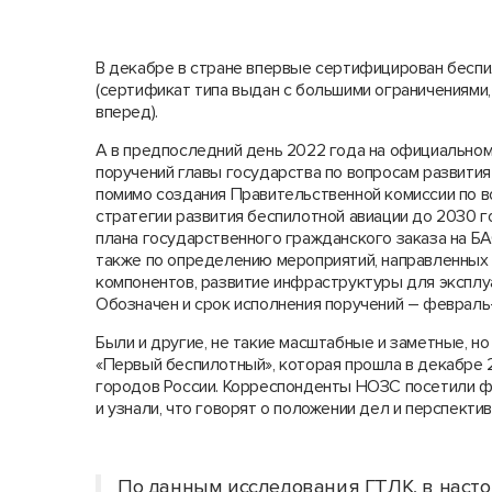
В декабре в стране впервые сертифицирован бесп
(сертификат типа выдан с большими ограничениями,
вперед).
А в предпоследний день 2022 года на официальном
поручений главы государства по вопросам развития 
помимо создания Правительственной комиссии по в
стратегии развития беспилотной авиации до 2030 г
плана государственного гражданского заказа на БА
также по определению мероприятий, направленных 
компонентов, развитие инфраструктуры для эксплуа
Обозначен и срок исполнения поручений – февраль
Были и другие, не такие масштабные и заметные, н
«Первый беспилотный», которая прошла в декабре 2
городов России. Корреспонденты НОЗС посетили фо
и узнали, что говорят о положении дел и перспект
По данным исследования ГТЛК, в насто