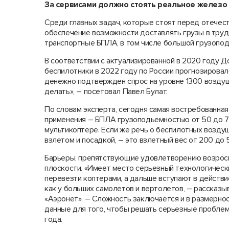
За сервисами должно стоять реальное железо
Среди главных задач, которые стоят перед отечес
обеспечение возможности доставлять грузы в труд
транспортные БПЛА, в том числе большой грузопо
В соответствии с актуализированной в 2020 году 
беспилотники в 2022 году по России прогнозировал
денежно подтвержден спрос на уровне 1300 воздушн
делать», – посетовал Павел Булат.
По словам эксперта, сегодня самая востребованная
применения – БПЛА грузоподьемностью от 50 до 75
мультикоптере. Если же речь о беспилотных воздуш
взлетом и посадкой, – это взлетный вес от 200 до 
Барьеры, препятствующие удовлетворению возросш
плоскости. «Имеет место серьезный технологический
перевезти коптерами, а дальше вступают в действи
как у больших самолетов и вертолетов, – рассказ
«Аэронет». – Сложность заключается и в размерно
данные для того, чтобы решать серьезные проблем
года.