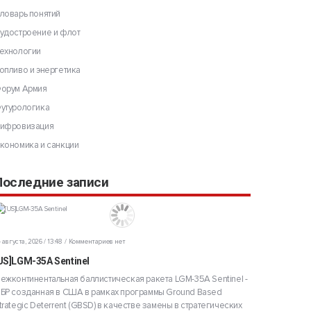
ловарь понятий
удостроение и флот
ехнологии
опливо и энергетика
орум Армия
утурологика
ифровизация
кономика и санкции
Последние записи
 августа, 2026 / 13:48
Комментариев нет
US]LGM-35A Sentinel
ежконтинентальная баллистическая ракета LGM-35A Sentinel -
БР созданная в США в рамках программы Ground Based
trategic Deterrent (GBSD) в качестве замены в стратегических