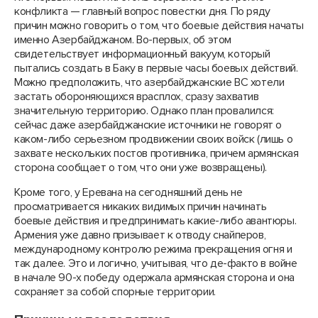
конфликта — главный вопрос повестки дня. По ряду
причин можно говорить о том, что боевые действия начаты
именно Азербайджаном. Во-первых, об этом
свидетельствует информационный вакуум, который
пытались создать в Баку в первые часы боевых действий.
Можно предположить, что азербайджанские ВС хотели
застать обороняющихся врасплох, сразу захватив
значительную территорию. Однако план провалился:
сейчас даже азербайджанские источники не говорят о
каком-либо серьезном продвижении своих войск (лишь о
захвате нескольких постов противника, причем армянская
сторона сообщает о том, что они уже возвращены).
Кроме того, у Еревана на сегодняшний день не
просматривается никаких видимых причин начинать
боевые действия и предпринимать какие-либо авантюры.
Армения уже давно призывает к отводу снайперов,
международному контролю режима прекращения огня и
так далее. Это и логично, учитывая, что де-факто в войне
в начале 90-х победу одержала армянская сторона и она
сохраняет за собой спорные территории.