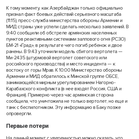
К тому моменту, как Азербайджан только официально
признал факт боевых действий серьезного масштаба
(11:15), пресс-служба министерства обороны Армении и
МИД страны уже успели сделать несколько заявлений. В
9:40 сообщили об обстреле армянских населенных
пунктов реактивными системами залпового огня (РСЗО)
БМ-21 «Град», в результате чего погиб ребенок и двое
ранены. В 9:43 уточнили модель сбитого вертолета —
Ми-2435 (штурмовой вертолет советского или
российского производства) и место инцидента — к
востоку от горы Мрав. К 10:00 Министерство обороны
Армении и МИД обратилось к Минской группе ОБСЕ,
занимающейся мирным урегулированием Нагорно-
Карабахского конфликта (в нее входят Россия, США и
Франция). Примерно через час армянская сторона
сообщила, что уничтожила не только вертолет, но еще и
танк с беспилотником. Эту информацию в Баку позже
опровергли.
Первые потери
На данный момент с уверенностью можно сказать, что