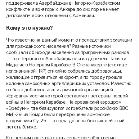
поддерживала Азербайджан в Нагорно-Карабахском
конфликте, а во-вторых, Анкара до сих пор не имеет
дипломатических отношений с Арменией.
Кому это нужно?
Что известно на данный момент о последствиях эскалации
для гражданского населения? Разные источники
сообщали об исходе населения из приграничных районов
— Тер-Терского в Азербайджане и из деревень Талиш и
Мадагис в Нагорном Карабахе. В Степанакерте (столице
непризнанной НКР) стихийно собрались добровольцы,
желающие отправиться на фронт, а по городу прошла
колонна самоходных артиллерийских установок. Известно
о сборе добровольцев и армянской организацией
«Еркрапа», костяк которой составляют ветераны первой
войны в Нагорном Карабахе. На ереванский аэродром
«Эребуни», где базируются истребители российских ВВС
МиГ-29, из Гюмри были переброшены армянские
штурмовики Су-25 — оттуда до зоны боевых действий
лететь ближе.
Кто первым пошел на столь серьезное обострение