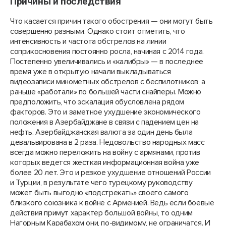
Причины и последствия
Что касается причин такого обострения — они могут быть
совершенно разными. Однако стоит отметить, что
интенсивность и частота обстрелов на линии
соприкосновения постоянно росла, начиная с 2014 года.
Постепенно увеличивались и «калибры» — в последнее
время уже в открытую начали выкладываться
видеозаписи минометных обстрелов с беспилотников, а
раньше «работали» по большей части снайперы. Можно
предположить, что эскалация обусловлена рядом
факторов. Это и заметное ухудшение экономического
положения в Азербайджане в связи с падением цен на
нефть. Азербайджанская валюта за один день была
девальвирована в 2 раза. Недовольство народных масс
всегда можно переложить на войну с армянами, против
которых ведется жесткая информационная война уже
более 20 лет. Это и резкое ухудшение отношений России
и Турции, в результате чего турецкому руководству
может быть выгодно «подстрекать» своего самого
близкого союзника к войне с Арменией. Ведь если боевые
действия примут характер большой войны, то одним
Нагорным Карабахом они, по-видимому, не ограничатся. И