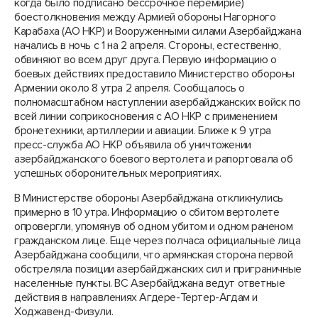
когда было подписано бессрочное перемирие)
боестолкновения между Армией обороны Нагорного
Карабаха (АО НКР) и Вооруженными силами Азербайджана
начались в ночь с 1 на 2 апреля. Стороны, естественно,
обвиняют во всем друг друга. Первую информацию о
боевых действиях предоставило Министерство обороны
Армении около 8 утра 2 апреля. Сообщалось о
полномасштабном наступлении азербайджанских войск по
всей линии соприкосновения с АО НКР с применением
бронетехники, артиллерии и авиации. Ближе к 9 утра
пресс-служба АО НКР объявила об уничтожении
азербайджанского боевого вертолета и рапортовала об
успешных оборонительных мероприятиях.
В Министерстве обороны Азербайджана откликнулись
примерно в 10 утра. Информацию о сбитом вертолете
опровергли, упомянув об одном убитом и одном раненом
гражданском лице. Еще через полчаса официальные лица
Азербайджана сообщили, что армянская сторона первой
обстреляла позиции азербайджанских сил и приграничные
населенные пункты. ВС Азербайджана ведут ответные
действия в направлениях Агдере-Тертер-Агдам и
Ходжавенд-Физули.