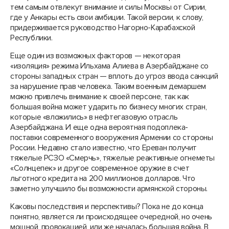
тем самым отвлекут внимание и силы Москвы от Сирии,
где у Анкары есть свои амбиции. Такой версии, к слову,
придерживается руководство Нагорно-Карабахской
Республики.
Еще один из возможных факторов — некоторая
«изоляция» режима Ильхама Алиева в Азербайджане со
стороны западных стран — вплоть до угроз ввода санкций
за нарушение прав человека. Таким военным демаршем
можно привлечь внимание к своей персоне, так как
большая война может ударить по бизнесу многих стран,
которые «вложились» в нефтегазовую отрасль
Азербайджана. И еще одна вероятная подоплека-
поставки современного вооружения Армении со стороны
России. Недавно стало известно, что Ереван получит
тяжелые РСЗО «Смерчь», тяжелые реактивные огнеметы
«Солнцепек» и другое современное оружие в счет
льготного кредита на 200 миллионов долларов. Что
заметно улучшило бы возможности армянской стороны.
Каковы последствия и перспективы? Пока не до конца
понятно, является ли происходящее очередной, но очень
мощной, провокацией, или же началась большая война. В