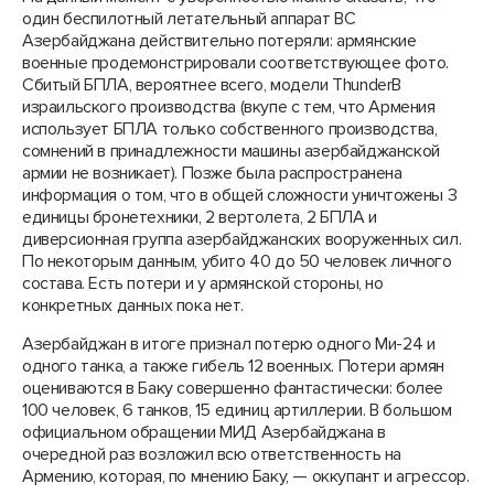
один беспилотный летательный аппарат ВС
Азербайджана действительно потеряли: армянские
военные продемонстрировали соответствующее фото.
Сбитый БПЛА, вероятнее всего, модели ThunderB
израильского производства (вкупе с тем, что Армения
использует БПЛА только собственного производства,
сомнений в принадлежности машины азербайджанской
армии не возникает). Позже была распространена
информация о том, что в общей сложности уничтожены 3
единицы бронетехники, 2 вертолета, 2 БПЛА и
диверсионная группа азербайджанских вооруженных сил.
По некоторым данным, убито 40 до 50 человек личного
состава. Есть потери и у армянской стороны, но
конкретных данных пока нет.
Азербайджан в итоге признал потерю одного Ми-24 и
одного танка, а также гибель 12 военных. Потери армян
оцениваются в Баку совершенно фантастически: более
100 человек, 6 танков, 15 единиц артиллерии. В большом
официальном обращении МИД Азербайджана в
очередной раз возложил всю ответственность на
Армению, которая, по мнению Баку, — оккупант и агрессор.