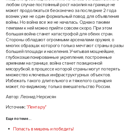
любом случае постоянный рост насилия на границе не
может продолжаться бесконечно за последние 2 года
возник уже не один формальный повод для объявления
войны. Но война все же не началась. Однако такими
темпами к ней можно прийти совсем скоро. При этом
большая война станет катастрофой для обеих стран.
Стороны обладают огромными арсеналами оружия, о
многих образцах которого только мечтают страны в разы
большей площади и населения. Учитывая мощнейшие,
глубокоэшелонированные укрепления, построенные
армянами на границе, война станет позиционной
мясорубкой, в процессе которой страны могут потерять
множество ключевых инфраструктурных объектов.
Избежать такого длительного и тяжелого сценария
может, по-видимому, только вмешательство России.
Автор: Леонид Нерсисян
Источник:
"Лента.ру"
Еще по теме...
Попасть в мишень и победить!