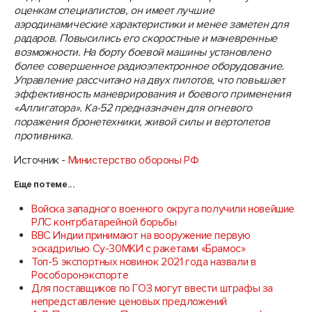
оценкам специалистов, он имеет лучшие
аэродинамические характеристики и менее заметен для
радаров. Повысились его скоростные и маневренные
возможности. На борту боевой машины установлено
более совершенное радиоэлектронное оборудование.
Управление рассчитано на двух пилотов, что повышает
эффективность маневрирования и боевого применения
«Аллигатора». Ка-52 предназначен для огневого
поражения бронетехники, живой силы и вертолетов
противника.
Источник -
Министерство обороны РФ
Еще по теме...
Войска западного военного округа получили новейшие
РЛС контрбатарейной борьбы
ВВС Индии принимают на вооружение первую
эскадрилью Су-30МКИ с ракетами «Брамос»
Топ-5 экспортных новинок 2021 года назвали в
Рособоронэкспорте
Для поставщиков по ГОЗ могут ввести штрафы за
непредставление ценовых предложений