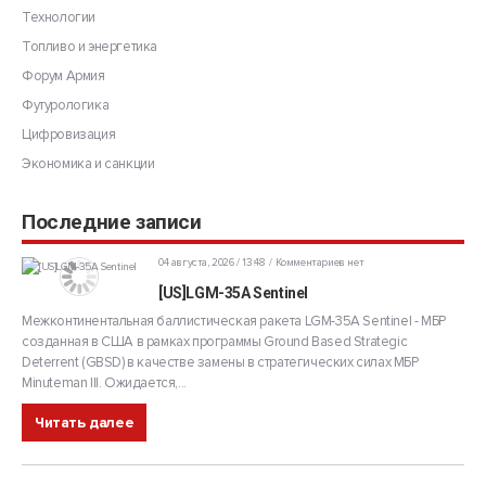
Технологии
Топливо и энергетика
Форум Армия
Футурологика
Цифровизация
Экономика и санкции
Последние записи
04 августа, 2026 / 13:48
Комментариев нет
[US]LGM-35A Sentinel
Межконтинентальная баллистическая ракета LGM-35A Sentinel - МБР
созданная в США в рамках программы Ground Based Strategic
Deterrent (GBSD) в качестве замены в стратегических силах МБР
Minuteman III. Ожидается,...
Читать далее