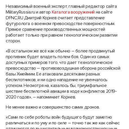
Независимый военный эксперт, главный редактор сайта
MilitaryRussia.ru и автор
Каталога вооружений
на сайте
DFNC.RU Дмитрий Корнев считает представление
футуролога о военном превосходстве поверхностным.
Прямое сравнение производственных мощностей
работает только при равном технологическом развитии
сторон.
«В остальном же всё как обычно – более продвинутый
противник будет владеть полем боя. Один из самых
доступных примеров того, что дает технологическое
превосходство – противовоздушная оборона российской
базы Хмеймим. Ее атаковали десятками разных
беспилотников, и ни одно нападение не увенчалось
успехом. Несмотря на, казалось бы, триумфальное
шествие беспилотной авиации в ходе конфликтов 2019-
2020 годов», – напоминает Корнев.
Не менее важно и совершенство самих дронов.
«Сами по себе роботы войн будущего будут заметно
различаться и по уму и по силе – точно так же как сейчас
отличаются по вычислительным возможностям мощные