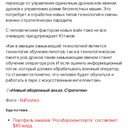
переходе от управления одиночным дроном или звеном
дронов к управлению роями беспилотных машин. Это
потребует и отработки новых типов технологий и смены
военно-стратегических парадигм.
С человеческим фактором новых войн тоже не все
очевидно, предупреждает Ютанов:
«Как в авиации замыкающей технологией является
технология обучения пилотов, так и в технологическом
пакете роя дронов таким замыкающим звеном станет
обучение оператора роя. И если оценить информационный
поток, который должен обрабатывать военный оператор,
то становится понятно, что человек будет обучаться и
работать в паре с искусственным интеллектом».
©
«Новый оборонный заказ. Стратегии»
Фото -
RuPosters
Еще по теме...
Портфель заказов “Рособоронэкспорта” составляет
$45 млрд