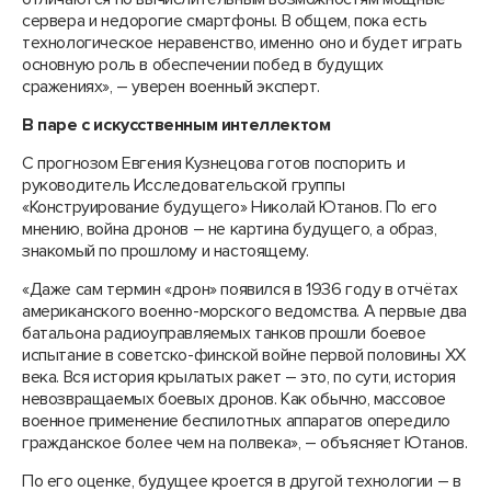
сервера и недорогие смартфоны. В общем, пока есть
технологическое неравенство, именно оно и будет играть
основную роль в обеспечении побед в будущих
сражениях», – уверен военный эксперт.
В паре с искусственным интеллектом
С прогнозом Евгения Кузнецова готов поспорить и
руководитель Исследовательской группы
«Конструирование будущего» Николай Ютанов. По его
мнению, война дронов – не картина будущего, а образ,
знакомый по прошлому и настоящему.
«Даже сам термин «дрон» появился в 1936 году в отчётах
американского военно-морского ведомства. А первые два
батальона радиоуправляемых танков прошли боевое
испытание в советско-финской войне первой половины XX
века. Вся история крылатых ракет – это, по сути, история
невозвращаемых боевых дронов. Как обычно, массовое
военное применение беспилотных аппаратов опередило
гражданское более чем на полвека», – объясняет Ютанов.
По его оценке, будущее кроется в другой технологии – в