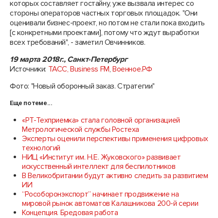
которых составляет гостайну, уже вызвала интерес со
стороны операторов частных торговых площадок. "Они
оценивали бизнес-проект, но потом не стали пока входить
[с конкретными проектами], потому что ждут выработки
всех требований", - заметил Овчинников.
19 марта 2018г., Санкт-Петербург
Источники:
ТАСС,
Business FM
,
Военное.РФ
Фото: "Новый оборонный заказ. Стратегии"
Еще по теме...
«РТ-Техприемка» стала головной организацией
Метрологической службы Ростеха
Эксперты оценили перспективы применения цифровых
технологий
НИЦ «Институт им. Н.Е. Жуковского» развивает
искусственный интеллект для беспилотников
В Великобритании будут активно следить за развитием
ИИ
“Рособоронэкспорт” начинает продвижение на
мировой рынок автоматов Калашникова 200-й серии
Концепция. Бредовая работа