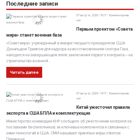
Последние записи
07 августа, 2026 / 16:17
Комментариев
нет
Первым проектом «Совета
мира» станет военная база
«Совет мира», учрежденный в январе текущего президентом США
Дональдом Трампом для надзора за восстановлением сектора Газа,
находится на завершающем этапе заключения первого контракта – на
строительство военной...
Читать далее
07 августа, 2026 / 14:17
Комментариев
нет
Китай ужесточил правила
экспорта в США БПЛА и комплектующих
Министерство коммерции КНР сообщило об ужесточении контроля за
поставками беспилотников, их ключевых компонентов и связанных с
ними технологий в США. СМИ называют принятые меры ответом
Пекина на...