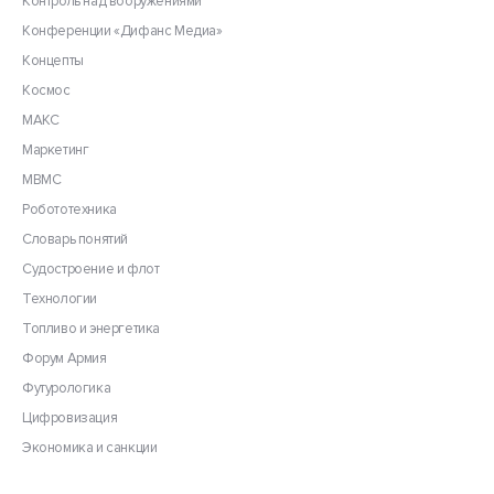
Контроль над вооружениями
Конференции «Дифанс Медиа»
Концепты
Космос
МАКС
Маркетинг
МВМС
Робототехника
Словарь понятий
Судостроение и флот
Технологии
Топливо и энергетика
Форум Армия
Футурологика
Цифровизация
Экономика и санкции