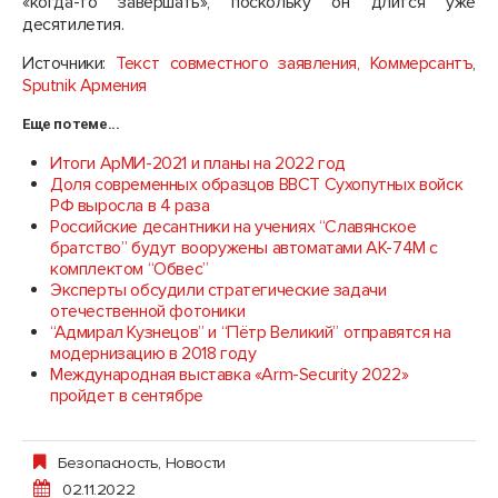
«когда-то завершать», поскольку он длится уже
десятилетия.
Источники:
Текст совместного заявления,
Коммерсантъ
,
Sputnik Армения
Еще по теме...
Итоги АрМИ-2021 и планы на 2022 год
Доля современных образцов ВВСТ Сухопутных войск
РФ выросла в 4 раза
Российские десантники на учениях “Славянское
братство” будут вооружены автоматами АК-74М с
комплектом “Обвес”
Эксперты обсудили стратегические задачи
отечественной фотоники
“Адмирал Кузнецов” и “Пётр Великий” отправятся на
модернизацию в 2018 году
Международная выставка «Arm-Security 2022»
пройдет в сентябре
Безопасность
,
Новости
02.11.2022