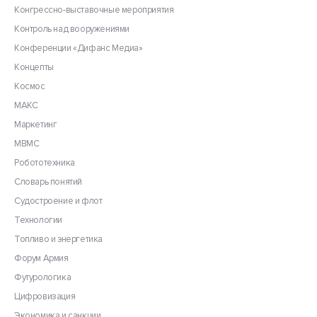
Конгрессно-выставочные мероприятия
Контроль над вооружениями
Конференции «Дифанс Медиа»
Концепты
Космос
МАКС
Маркетинг
МВМС
Робототехника
Словарь понятий
Судостроение и флот
Технологии
Топливо и энергетика
Форум Армия
Футурологика
Цифровизация
Экономика и санкции