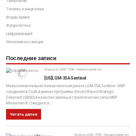
Технологии
Топливо и энергетика
Форум Армия
Футурологика
Цифровизация
Экономика и санкции
Последние записи
04 августа, 2026 / 13:48
Комментариев нет
[US]LGM-35A Sentinel
Межконтинентальная баллистическая ракета LGM-35A Sentinel - МБР
созданная в США в рамках программы Ground Based Strategic
Deterrent (GBSD) в качестве замены в стратегических силах МБР
Minuteman III. Ожидается,...
Читать далее
30 июля, 2026 / 17:48
Комментариев нет