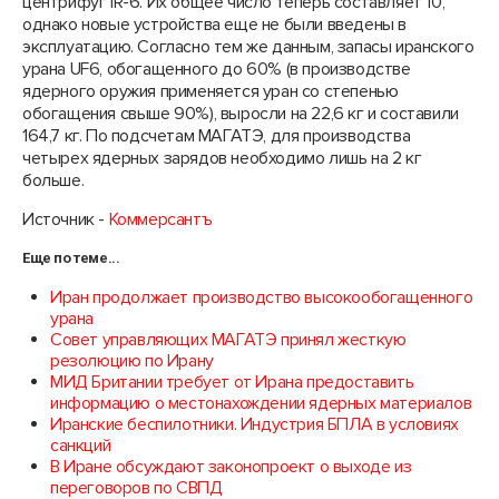
центрифуг IR-6. Их общее число теперь составляет 10,
однако новые устройства еще не были введены в
эксплуатацию. Согласно тем же данным, запасы иранского
урана UF6, обогащенного до 60% (в производстве
ядерного оружия применяется уран со степенью
обогащения свыше 90%), выросли на 22,6 кг и составили
164,7 кг. По подсчетам МАГАТЭ, для производства
четырех ядерных зарядов необходимо лишь на 2 кг
больше.
Источник -
Коммерсантъ
Еще по теме...
Иран продолжает производство высокообогащенного
урана
Совет управляющих МАГАТЭ принял жесткую
резолюцию по Ирану
МИД Британии требует от Ирана предоставить
информацию о местонахождении ядерных материалов
Иранские беспилотники. Индустрия БПЛА в условиях
санкций
В Иране обсуждают законопроект о выходе из
переговоров по СВПД