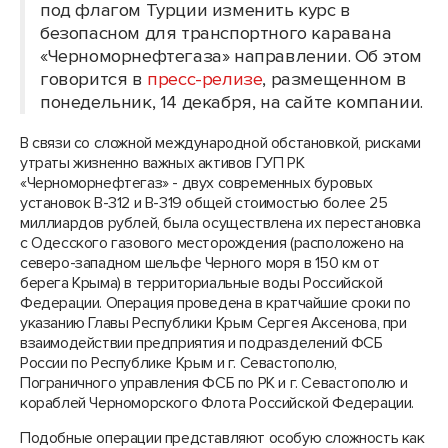
под флагом Турции изменить курс в
безопасном для транспортного каравана
«Черноморнефтегаза» направлении. Об этом
говорится в
пресс-релизе
, размещенном в
понедельник, 14 декабря, на сайте компании.
В связи со сложной международной обстановкой, рисками
утраты жизненно важных активов ГУП РК
«Черноморнефтегаз» - двух современных буровых
установок В-312 и В-319 общей стоимостью более 25
миллиардов рублей, была осуществлена их перестановка
с Одесского газового месторождения (расположено на
северо-западном шельфе Черного моря в 150 км от
берега Крыма) в территориальные воды Российской
Федерации. Операция проведена в кратчайшие сроки по
указанию Главы Республики Крым Сергея Аксенова, при
взаимодействии предприятия и подразделений ФСБ
России по Республике Крым и г. Севастополю,
Пограничного управления ФСБ по РК и г. Севастополю и
кораблей Черноморского Флота Российской Федерации.
Подобные операции представляют особую сложность как