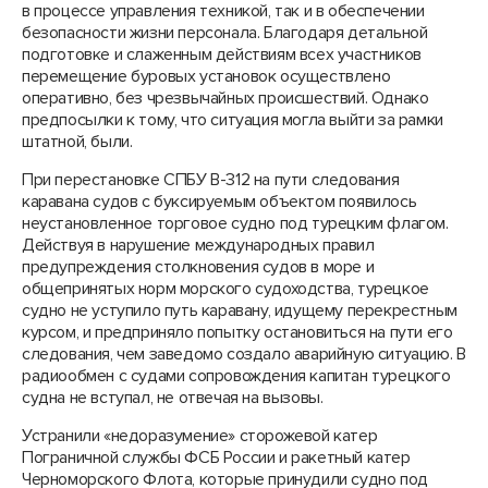
в процессе управления техникой, так и в обеспечении
безопасности жизни персонала. Благодаря детальной
подготовке и слаженным действиям всех участников
перемещение буровых установок осуществлено
оперативно, без чрезвычайных происшествий. Однако
предпосылки к тому, что ситуация могла выйти за рамки
штатной, были.
При перестановке СПБУ В-312 на пути следования
каравана судов с буксируемым объектом появилось
неустановленное торговое судно под турецким флагом.
Действуя в нарушение международных правил
предупреждения столкновения судов в море и
общепринятых норм морского судоходства, турецкое
судно не уступило путь каравану, идущему перекрестным
курсом, и предприняло попытку остановиться на пути его
следования, чем заведомо создало аварийную ситуацию. В
радиообмен с судами сопровождения капитан турецкого
судна не вступал, не отвечая на вызовы.
Устранили «недоразумение» сторожевой катер
Пограничной службы ФСБ России и ракетный катер
Черноморского Флота, которые принудили судно под