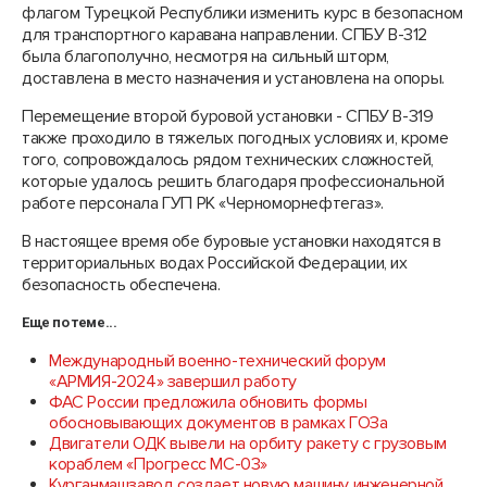
флагом Турецкой Республики изменить курс в безопасном
для транспортного каравана направлении. СПБУ В-312
была благополучно, несмотря на сильный шторм,
доставлена в место назначения и установлена на опоры.
Перемещение второй буровой установки - СПБУ В-319
также проходило в тяжелых погодных условиях и, кроме
того, сопровождалось рядом технических сложностей,
которые удалось решить благодаря профессиональной
работе персонала ГУП РК «Черноморнефтегаз».
В настоящее время обе буровые установки находятся в
территориальных водах Российской Федерации, их
безопасность обеспечена.
Еще по теме...
Международный военно-технический форум
«АРМИЯ-2024» завершил работу
ФАС России предложила обновить формы
обосновывающих документов в рамках ГОЗа
Двигатели ОДК вывели на орбиту ракету с грузовым
кораблем «Прогресс МС-03»
Курганмашзавод создает новую машину инженерной