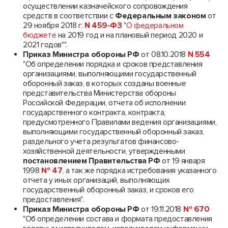
осуществлении казначейского сопровождения
средств в соответствии с
Федеральным законом
от
29 ноября 2018 г.
N 459-ФЗ
"
О федеральном
бюджете
на 2019 год и на плановый период 2020 и
2021 годов"".
Приказ Министра обороны РФ
от 08.10.2018
N 554
"Об определении порядка и сроков представления
организациями, выполняющими государственный
оборонный заказ, в которых созданы военные
представительства Министерства обороны
Российской Федерации, отчета об исполнении
государственного контракта, контракта,
предусмотренного Правилами ведения организациями,
выполняющими государственный оборонный заказ,
раздельного учета результатов финансово-
хозяйственной деятельности, утвержденными
постановлением Правительства
РФ
от 19 января
1998
№ 47
, а так же порядка истребования указанного
отчета у иных организаций, выполняющих
государственный оборонный заказ, и сроков его
предоставления".
Приказ Министра обороны РФ
от 19.11.2018
№ 670
"Об определении состава и формата предоставления