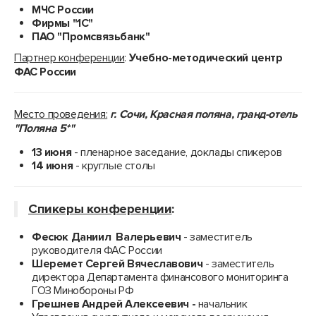
МЧС России
Фирмы "1С"
ПАО "Промсвязьбанк"
Партнер конференции
:
Учебно-методический центр
ФАС России
Место проведения:
г. Сочи, Красная поляна,
гранд-отель
"Поляна 5*"
13 июня
- пленарное заседание, доклады спикеров
14 июня
- круглые столы
Спикеры конференции
:
Фесюк Даниил Валерьевич
- заместитель
руководителя ФАС России
Шеремет Сергей Вячеславович
- заместитель
директора Департамента финансового мониторинга
ГОЗ Минобороны РФ
Грешнев Андрей Алексеевич -
начальник