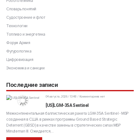
Робототехника
Словарь понятий
Судостроение и флот
Технологии
Топливо и энергетика
Форум Армия
Футурологика
Цифровизация
Экономика и санкции
Последние записи
04 августа, 2026 / 13:48
Комментариев нет
[US]LGM-35A Sentinel
Межконтинентальная баллистическая ракета LGM-35A Sentinel - МБР
созданная в США в рамках программы Ground Based Strategic
Deterrent (GBSD) в качестве замены в стратегических силах МБР
Minuteman III. Ожидается,...