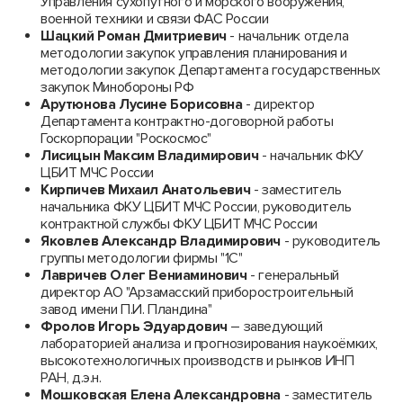
Управления сухопутного и морского вооружения,
военной техники и связи ФАС России
Шацкий Роман Дмитриевич
- начальник отдела
методологии закупок управления планирования и
методологии закупок Департамента государственных
закупок Минобороны РФ
Арутюнова
Лусине
Борисовна
- директор
Департамента контрактно-договорной работы
Госкорпорации "Роскосмос"
Лисицын Максим Владимирович
- начальник ФКУ
ЦБИТ МЧС России
Кирпичев Михаил Анатольевич
- заместитель
начальника ФКУ ЦБИТ МЧС России, руководитель
контрактной службы ФКУ ЦБИТ МЧС России
Яковлев Александр Владимирович
- руководитель
группы методологии фирмы "1С"
Лавричев Олег Вениаминович
- генеральный
директор АО "Арзамасский приборостроительный
завод имени П.И. Пландина"
Фролов Игорь Эдуардович
– заведующий
лабораторией анализа и прогнозирования наукоёмких,
высокотехнологичных производств и рынков ИНП
РАН, д.э.н.
Мошковская Елена Александровна
- заместитель